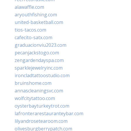
alawaffle.com
aryouthfishing.com
united-basketball.com
tios-tacos.com
cafecito-satx.com
graduacionviu2023.com
pecanjackstogo.com
zengardendayspa.com
sparklejewelryinc.com
ironcladtattoostudio.com
bruinshome.com
annascleaningsvc.com
wolfcitytattoo.com
oysterbayturkeytrot.com
lafronterarestauranteybar.com
lilyandrosetearoom.com
olivesburgberrypatch.com