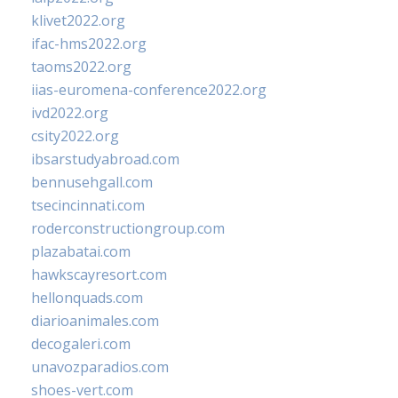
klivet2022.org
ifac-hms2022.org
taoms2022.org
iias-euromena-conference2022.org
ivd2022.org
csity2022.org
ibsarstudyabroad.com
bennusehgall.com
tsecincinnati.com
roderconstructiongroup.com
plazabatai.com
hawkscayresort.com
hellonquads.com
diarioanimales.com
decogaleri.com
unavozparadios.com
shoes-vert.com