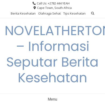
Skip
Call Us: +2782 444 YEAH
to
Cape Town, South Africa
content
Berita Kesehatan
Olahraga Sehat
Tips Kesehatan
NOVELATHERTO
– Informasi
Seputar Berita
Kesehatan
Menu