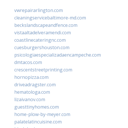
vwrepairarlington.com
cleaningservicebaltimore-md.com
beckslandscapeandfence.com
vistaaltadelveramendi.com
coastlinecateringnc.com
cuesburgershouston.com
psicologiaespecializadaencampeche.com
dmtacos.com
crescentstreetprinting.com
hornopizza.com
driveadragster.com
hematologa.com
lizaivanov.com
guesttinyhomes.com
home-plow-by-meyer.com
palatelatincuisine.com