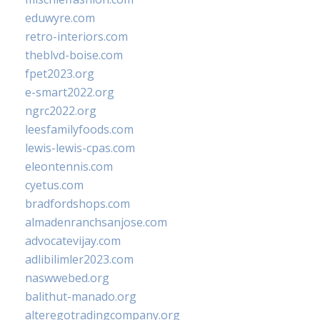
eduwyre.com
retro-interiors.com
theblvd-boise.com
fpet2023.org
e-smart2022.org
ngrc2022.org
leesfamilyfoods.com
lewis-lewis-cpas.com
eleontennis.com
cyetus.com
bradfordshops.com
almadenranchsanjose.com
advocatevijay.com
adlibilimler2023.com
naswwebed.org
balithut-manado.org
alteregotradingcompany.org