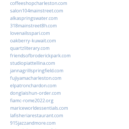
coffeeshopcharleston.com
salon104mainstreet.com
alkaspringswater.com
318mainstreet8h.com
lovenailsspari.com
oakberry-kuwait.com
quartzliterary.com
friendsofbroderickpark.com
studiopiattellina.com
jannagrillspringfield.com
fujiyamacharleston.com
elpatronchardon.com
donglaishun-order.com
fiamc-rome2022.org
mariceworldessentials.com
lafisheriarestaurant.com
915jazzandmore.com