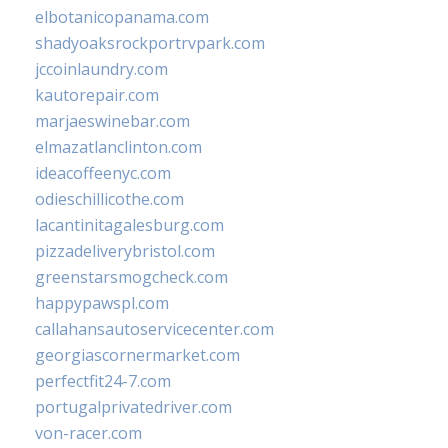
elbotanicopanama.com
shadyoaksrockportrvpark.com
jccoinlaundry.com
kautorepair.com
marjaeswinebar.com
elmazatlanclinton.com
ideacoffeenyc.com
odieschillicothe.com
lacantinitagalesburg.com
pizzadeliverybristol.com
greenstarsmogcheck.com
happypawspl.com
callahansautoservicecenter.com
georgiascornermarket.com
perfectfit24-7.com
portugalprivatedriver.com
von-racer.com