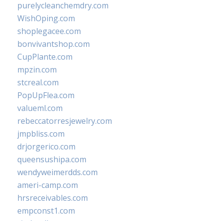
purelycleanchemdry.com
WishOping.com
shoplegacee.com
bonvivantshop.com
CupPlante.com
mpzin.com
stcreal.com
PopUpFlea.com
valueml.com
rebeccatorresjewelry.com
jmpbliss.com
drjorgerico.com
queensushipa.com
wendyweimerdds.com
ameri-camp.com
hrsreceivables.com
empconst1.com