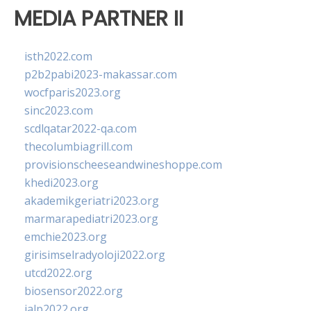
MEDIA PARTNER II
isth2022.com
p2b2pabi2023-makassar.com
wocfparis2023.org
sinc2023.com
scdlqatar2022-qa.com
thecolumbiagrill.com
provisionscheeseandwineshoppe.com
khedi2023.org
akademikgeriatri2023.org
marmarapediatri2023.org
emchie2023.org
girisimselradyoloji2022.org
utcd2022.org
biosensor2022.org
ialp2022.org