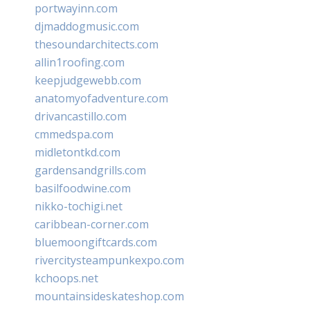
portwayinn.com
djmaddogmusic.com
thesoundarchitects.com
allin1roofing.com
keepjudgewebb.com
anatomyofadventure.com
drivancastillo.com
cmmedspa.com
midletontkd.com
gardensandgrills.com
basilfoodwine.com
nikko-tochigi.net
caribbean-corner.com
bluemoongiftcards.com
rivercitysteampunkexpo.com
kchoops.net
mountainsideskateshop.com