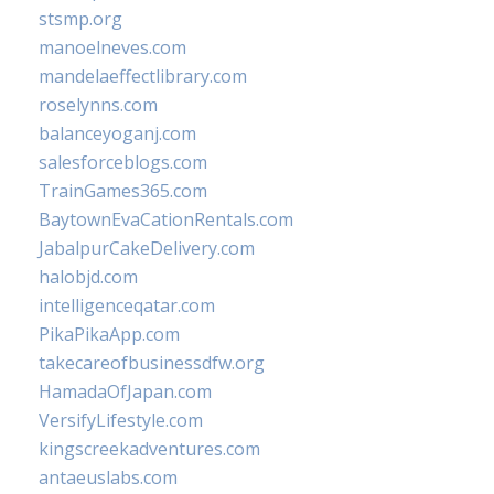
stsmp.org
manoelneves.com
mandelaeffectlibrary.com
roselynns.com
balanceyoganj.com
salesforceblogs.com
TrainGames365.com
BaytownEvaCationRentals.com
JabalpurCakeDelivery.com
halobjd.com
intelligenceqatar.com
PikaPikaApp.com
takecareofbusinessdfw.org
HamadaOfJapan.com
VersifyLifestyle.com
kingscreekadventures.com
antaeuslabs.com