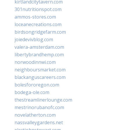
kirtlandcitytavern.com
301nutritionspot.com
ammos-stores.com
loceanecreations.com
birdsongridgefarm.com
joiedevivblog.com
valera-amsterdam.com
libertybrandhemp.com
norwoodinnwi.com
neighboursmarket.com
blackanguscareers.com
bolesfororegon.com
bodega-ole.com
thestreamlinerlounge.com
mestrinorubanofc.com
novelatherton.com
nassvalleygardens.net
electjohnstewart.com