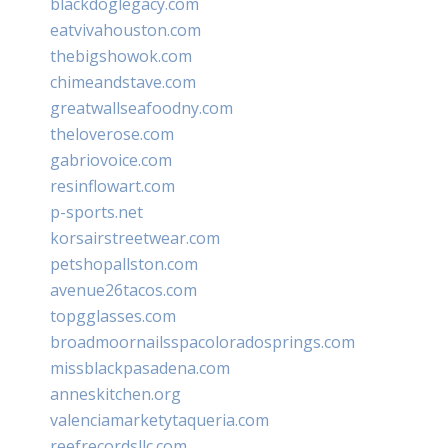
blackdoglegacy.com
eatvivahouston.com
thebigshowok.com
chimeandstave.com
greatwallseafoodny.com
theloverose.com
gabriovoice.com
resinflowart.com
p-sports.net
korsairstreetwear.com
petshopallston.com
avenue26tacos.com
topgglasses.com
broadmoornailsspacoloradosprings.com
missblackpasadena.com
anneskitchen.org
valenciamarketytaqueria.com
reefrecordsllc.com