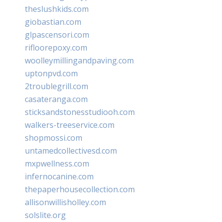
theslushkids.com
giobastian.com
glpascensori.com
rifloorepoxy.com
woolleymillingandpaving.com
uptonpvd.com
2troublegrill.com
casateranga.com
sticksandstonesstudiooh.com
walkers-treeservice.com
shopmossi.com
untamedcollectivesd.com
mxpwellness.com
infernocanine.com
thepaperhousecollection.com
allisonwillisholley.com
solslite.org