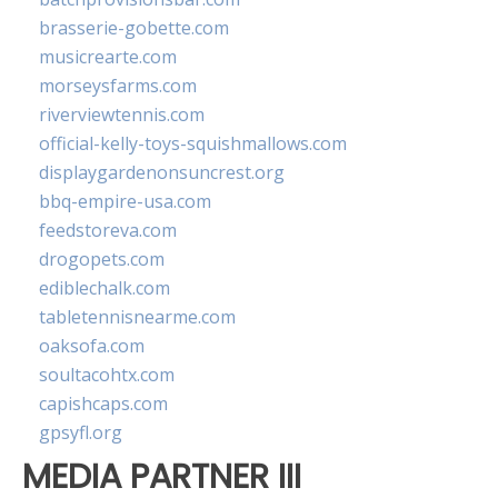
brasserie-gobette.com
musicrearte.com
morseysfarms.com
riverviewtennis.com
official-kelly-toys-squishmallows.com
displaygardenonsuncrest.org
bbq-empire-usa.com
feedstoreva.com
drogopets.com
ediblechalk.com
tabletennisnearme.com
oaksofa.com
soultacohtx.com
capishcaps.com
gpsyfl.org
MEDIA PARTNER III