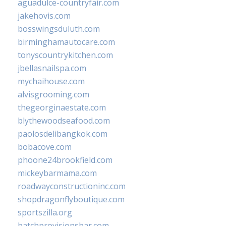
aguadulce-countryfair.com
jakehovis.com
bosswingsduluth.com
birminghamautocare.com
tonyscountrykitchen.com
jbellasnailspa.com
mychaihouse.com
alvisgrooming.com
thegeorginaestate.com
blythewoodseafood.com
paolosdelibangkok.com
bobacove.com
phoone24brookfield.com
mickeybarmama.com
roadwayconstructioninc.com
shopdragonflyboutique.com
sportszilla.org
batchprovisionsbar.com