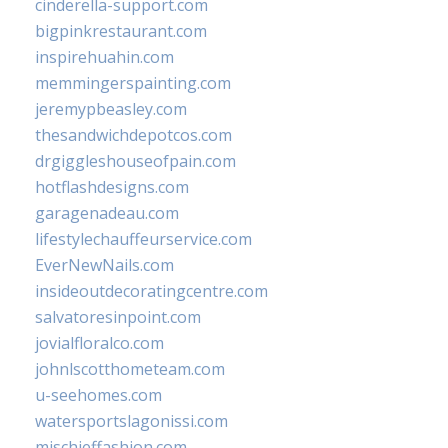
cinderella-support.com
bigpinkrestaurant.com
inspirehuahin.com
memmingerspainting.com
jeremypbeasley.com
thesandwichdepotcos.com
drgiggleshouseofpain.com
hotflashdesigns.com
garagenadeau.com
lifestylechauffeurservice.com
EverNewNails.com
insideoutdecoratingcentre.com
salvatoresinpoint.com
jovialfloralco.com
johnlscotthometeam.com
u-seehomes.com
watersportslagonissi.com
mischieffashion.com