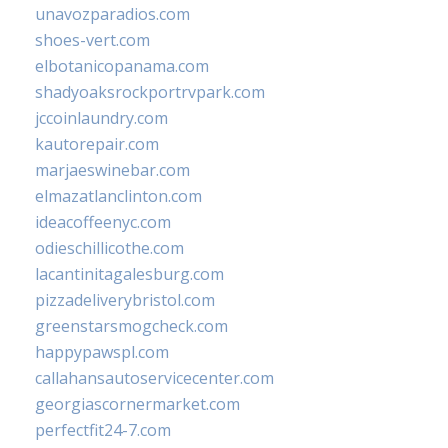
unavozparadios.com
shoes-vert.com
elbotanicopanama.com
shadyoaksrockportrvpark.com
jccoinlaundry.com
kautorepair.com
marjaeswinebar.com
elmazatlanclinton.com
ideacoffeenyc.com
odieschillicothe.com
lacantinitagalesburg.com
pizzadeliverybristol.com
greenstarsmogcheck.com
happypawspl.com
callahansautoservicecenter.com
georgiascornermarket.com
perfectfit24-7.com