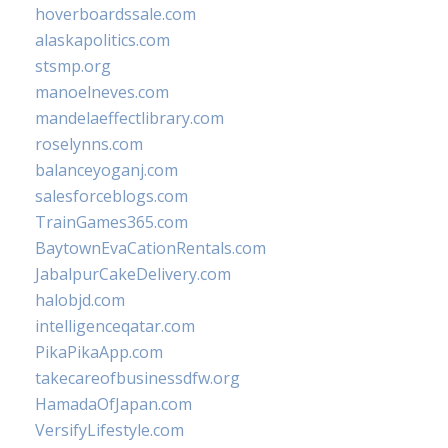
hoverboardssale.com
alaskapolitics.com
stsmp.org
manoelneves.com
mandelaeffectlibrary.com
roselynns.com
balanceyoganj.com
salesforceblogs.com
TrainGames365.com
BaytownEvaCationRentals.com
JabalpurCakeDelivery.com
halobjd.com
intelligenceqatar.com
PikaPikaApp.com
takecareofbusinessdfw.org
HamadaOfJapan.com
VersifyLifestyle.com