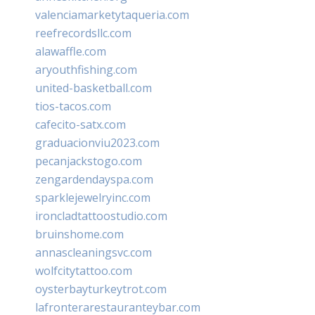
valenciamarketytaqueria.com
reefrecordsllc.com
alawaffle.com
aryouthfishing.com
united-basketball.com
tios-tacos.com
cafecito-satx.com
graduacionviu2023.com
pecanjackstogo.com
zengardendayspa.com
sparklejewelryinc.com
ironcladtattoostudio.com
bruinshome.com
annascleaningsvc.com
wolfcitytattoo.com
oysterbayturkeytrot.com
lafronterarestauranteybar.com