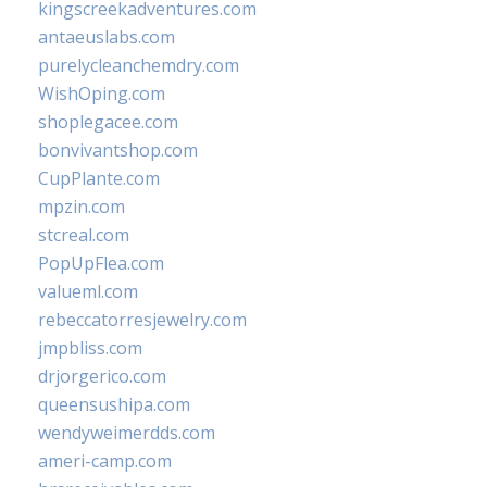
kingscreekadventures.com
antaeuslabs.com
purelycleanchemdry.com
WishOping.com
shoplegacee.com
bonvivantshop.com
CupPlante.com
mpzin.com
stcreal.com
PopUpFlea.com
valueml.com
rebeccatorresjewelry.com
jmpbliss.com
drjorgerico.com
queensushipa.com
wendyweimerdds.com
ameri-camp.com