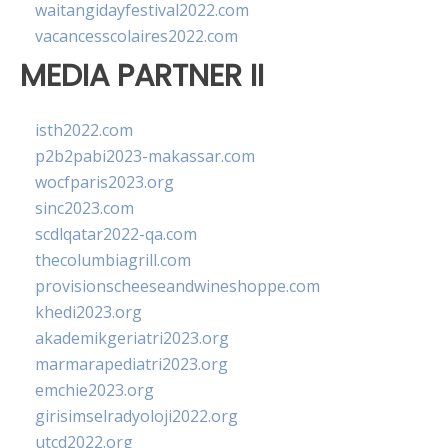
waitangidayfestival2022.com
vacancesscolaires2022.com
MEDIA PARTNER II
isth2022.com
p2b2pabi2023-makassar.com
wocfparis2023.org
sinc2023.com
scdlqatar2022-qa.com
thecolumbiagrill.com
provisionscheeseandwineshoppe.com
khedi2023.org
akademikgeriatri2023.org
marmarapediatri2023.org
emchie2023.org
girisimselradyoloji2022.org
utcd2022.org