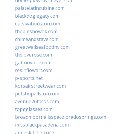
home-plow-by-meyer.com
palatelatincuisine.com
blackdoglegacy.com
eatvivahouston.com
thebigshowok.com
chimeandstave.com
greatwallseafoodny.com
theloverose.com
gabriovoice.com
resinflowart.com
p-sports.net
korsairstreetwear.com
petshopallston.com
avenue26tacos.com
topgglasses.com
broadmoornailsspacoloradosprings.com
missblackpasadena.com
anneskitchen.org