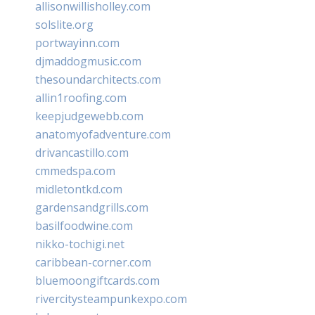
allisonwillisholley.com
solslite.org
portwayinn.com
djmaddogmusic.com
thesoundarchitects.com
allin1roofing.com
keepjudgewebb.com
anatomyofadventure.com
drivancastillo.com
cmmedspa.com
midletontkd.com
gardensandgrills.com
basilfoodwine.com
nikko-tochigi.net
caribbean-corner.com
bluemoongiftcards.com
rivercitysteampunkexpo.com