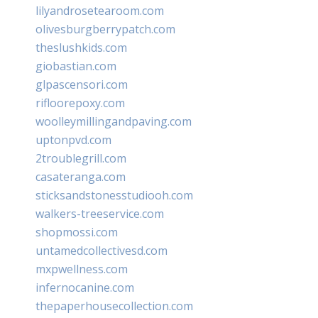
lilyandrosetearoom.com
olivesburgberrypatch.com
theslushkids.com
giobastian.com
glpascensori.com
rifloorepoxy.com
woolleymillingandpaving.com
uptonpvd.com
2troublegrill.com
casateranga.com
sticksandstonesstudiooh.com
walkers-treeservice.com
shopmossi.com
untamedcollectivesd.com
mxpwellness.com
infernocanine.com
thepaperhousecollection.com