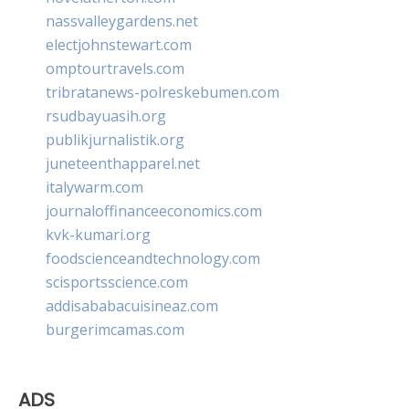
nassvalleygardens.net
electjohnstewart.com
omptourtravels.com
tribratanews-polreskebumen.com
rsudbayuasih.org
publikjurnalistik.org
juneteenthapparel.net
italywarm.com
journaloffinanceeconomics.com
kvk-kumari.org
foodscienceandtechnology.com
scisportsscience.com
addisababacuisineaz.com
burgerimcamas.com
ADS