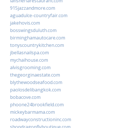
lafisheriarestaurant.com
915jazzandmore.com
aguadulce-countryfair.com
jakehovis.com
bosswingsduluth.com
birminghamautocare.com
tonyscountrykitchen.com
jbellasnailspa.com
mychaihouse.com
alvisgrooming.com
thegeorginaestate.com
blythewoodseafood.com
paolosdelibangkok.com
bobacove.com
phoone24brookfield.com
mickeybarmama.com
roadwayconstructioninc.com
shopdragonflyboutique.com