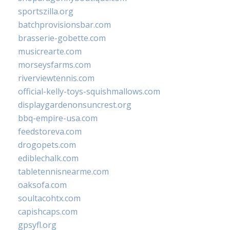
sportszilla.org
batchprovisionsbar.com
brasserie-gobette.com
musicrearte.com
morseysfarms.com
riverviewtennis.com
official-kelly-toys-squishmallows.com
displaygardenonsuncrest.org
bbq-empire-usa.com
feedstoreva.com
drogopets.com
ediblechalk.com
tabletennisnearme.com
oaksofa.com
soultacohtx.com
capishcaps.com
gpsyfl.org