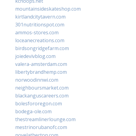
kchoops.net
mountainsideskateshop.com
kirtlandcitytavern.com
301nutritionspot.com
ammos-stores.com
loceanecreations.com
birdsongridgefarm.com
joiedevivblog.com
valera-amsterdam.com
libertybrandhemp.com
norwoodinnwi.com
neighboursmarket.com
blackanguscareers.com
bolesfororegon.com
bodega-ole.com
thestreamlinerlounge.com
mestrinorubanofc.com
novelatherton.com