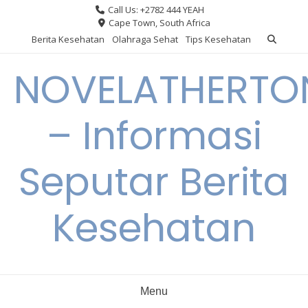
Skip
Call Us: +2782 444 YEAH
to
Cape Town, South Africa
content
Berita Kesehatan
Olahraga Sehat
Tips Kesehatan
NOVELATHERTO
– Informasi
Seputar Berita
Kesehatan
Menu