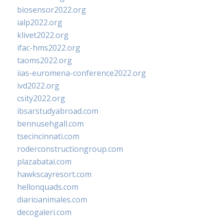
biosensor2022.org
ialp2022.org
klivet2022.org
ifac-hms2022.org
taoms2022.org
iias-euromena-conference2022.org
ivd2022.org
csity2022.org
ibsarstudyabroad.com
bennusehgall.com
tsecincinnati.com
roderconstructiongroup.com
plazabatai.com
hawkscayresort.com
hellonquads.com
diarioanimales.com
decogaleri.com