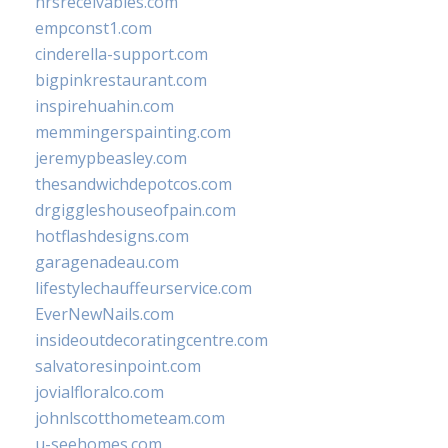
hrsreceivables.com
empconst1.com
cinderella-support.com
bigpinkrestaurant.com
inspirehuahin.com
memmingerspainting.com
jeremypbeasley.com
thesandwichdepotcos.com
drgiggleshouseofpain.com
hotflashdesigns.com
garagenadeau.com
lifestylechauffeurservice.com
EverNewNails.com
insideoutdecoratingcentre.com
salvatoresinpoint.com
jovialfloralco.com
johnlscotthometeam.com
u-seehomes.com