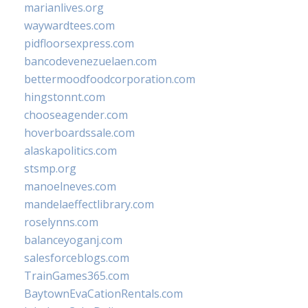
marianlives.org
waywardtees.com
pidfloorsexpress.com
bancodevenezuelaen.com
bettermoodfoodcorporation.com
hingstonnt.com
chooseagender.com
hoverboardssale.com
alaskapolitics.com
stsmp.org
manoelneves.com
mandelaeffectlibrary.com
roselynns.com
balanceyoganj.com
salesforceblogs.com
TrainGames365.com
BaytownEvaCationRentals.com