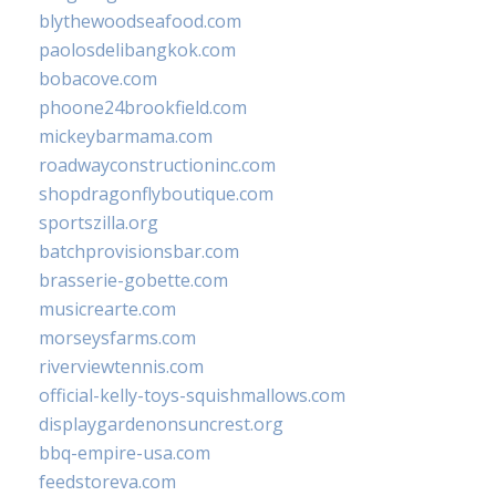
blythewoodseafood.com
paolosdelibangkok.com
bobacove.com
phoone24brookfield.com
mickeybarmama.com
roadwayconstructioninc.com
shopdragonflyboutique.com
sportszilla.org
batchprovisionsbar.com
brasserie-gobette.com
musicrearte.com
morseysfarms.com
riverviewtennis.com
official-kelly-toys-squishmallows.com
displaygardenonsuncrest.org
bbq-empire-usa.com
feedstoreva.com