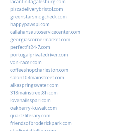
lacantinitagalesburg.com
pizzadeliverybristol.com
greenstarsmogcheck.com
happypawspl.com
callahansautoservicecenter.com
georgiascornermarket.com
perfectfit24-7.com
portugalprivatedriver.com
von-racer.com
coffeeshopcharleston.com
salon104mainstreet.com
alkaspringswater.com
318mainstreet8h.com
lovenailsspari.com
oakberry-kuwait.com
quartzliterary.com
friendsofbroderickpark.com
studiopiattellina.com