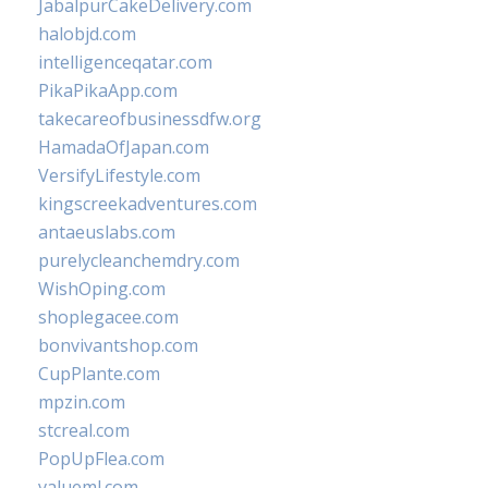
JabalpurCakeDelivery.com
halobjd.com
intelligenceqatar.com
PikaPikaApp.com
takecareofbusinessdfw.org
HamadaOfJapan.com
VersifyLifestyle.com
kingscreekadventures.com
antaeuslabs.com
purelycleanchemdry.com
WishOping.com
shoplegacee.com
bonvivantshop.com
CupPlante.com
mpzin.com
stcreal.com
PopUpFlea.com
valueml.com