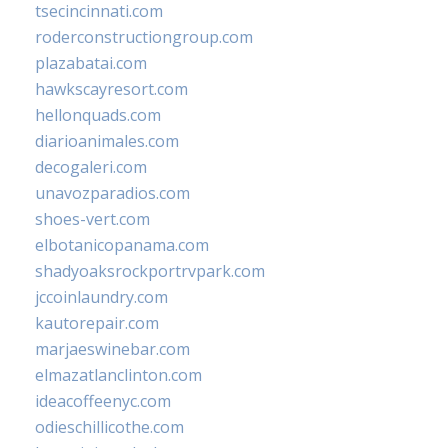
tsecincinnati.com
roderconstructiongroup.com
plazabatai.com
hawkscayresort.com
hellonquads.com
diarioanimales.com
decogaleri.com
unavozparadios.com
shoes-vert.com
elbotanicopanama.com
shadyoaksrockportrvpark.com
jccoinlaundry.com
kautorepair.com
marjaeswinebar.com
elmazatlanclinton.com
ideacoffeenyc.com
odieschillicothe.com