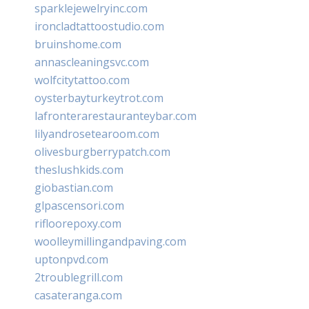
sparklejewelryinc.com
ironcladtattoostudio.com
bruinshome.com
annascleaningsvc.com
wolfcitytattoo.com
oysterbayturkeytrot.com
lafronterarestauranteybar.com
lilyandrosetearoom.com
olivesburgberrypatch.com
theslushkids.com
giobastian.com
glpascensori.com
rifloorepoxy.com
woolleymillingandpaving.com
uptonpvd.com
2troublegrill.com
casateranga.com