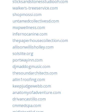
sticksandstonesstudiooh.com
walkers-treeservice.com
shopmossi.com
untamedcollectivesd.com
mxpwellness.com
infernocanine.com
thepaperhousecollection.com
allisonwillisholley.com
solslite.org
portwayinn.com
djmaddogmusic.com
thesoundarchitects.com
allin1roofing.com
keepjudgewebb.com
anatomyofadventure.com
drivancastillo.com
cmmedspa.com
midletontkd.com