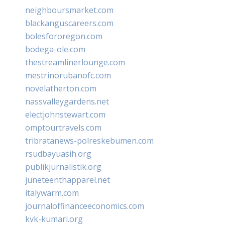
neighboursmarket.com
blackanguscareers.com
bolesfororegon.com
bodega-ole.com
thestreamlinerlounge.com
mestrinorubanofc.com
novelatherton.com
nassvalleygardens.net
electjohnstewart.com
omptourtravels.com
tribratanews-polreskebumen.com
rsudbayuasih.org
publikjurnalistik.org
juneteenthapparel.net
italywarm.com
journaloffinanceeconomics.com
kvk-kumari.org