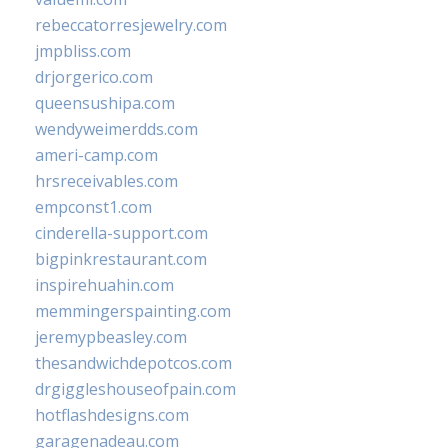
rebeccatorresjewelry.com
jmpbliss.com
drjorgerico.com
queensushipa.com
wendyweimerdds.com
ameri-camp.com
hrsreceivables.com
empconst1.com
cinderella-support.com
bigpinkrestaurant.com
inspirehuahin.com
memmingerspainting.com
jeremypbeasley.com
thesandwichdepotcos.com
drgiggleshouseofpain.com
hotflashdesigns.com
garagenadeau.com