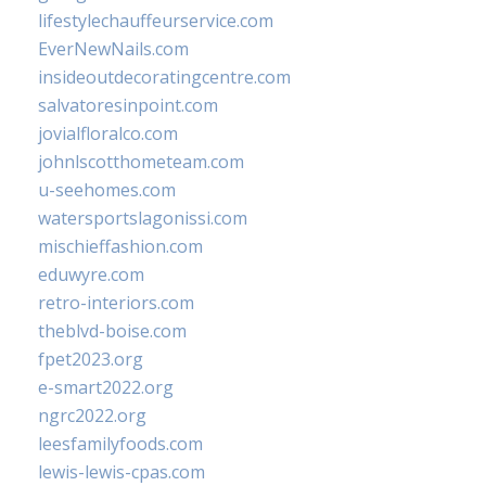
lifestylechauffeurservice.com
EverNewNails.com
insideoutdecoratingcentre.com
salvatoresinpoint.com
jovialfloralco.com
johnlscotthometeam.com
u-seehomes.com
watersportslagonissi.com
mischieffashion.com
eduwyre.com
retro-interiors.com
theblvd-boise.com
fpet2023.org
e-smart2022.org
ngrc2022.org
leesfamilyfoods.com
lewis-lewis-cpas.com