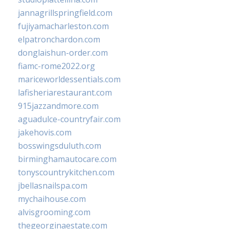
jannagrillspringfield.com
fujiyamacharleston.com
elpatronchardon.com
donglaishun-order.com
fiamc-rome2022.org
mariceworldessentials.com
lafisheriarestaurant.com
915jazzandmore.com
aguadulce-countryfair.com
jakehovis.com
bosswingsduluth.com
birminghamautocare.com
tonyscountrykitchen.com
jbellasnailspa.com
mychaihouse.com
alvisgrooming.com
thegeorginaestate.com