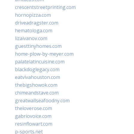
crescentstreetprinting.com
hornopizza.com
driveadragster.com
hematologa.com
lizaivanov.com
guesttinyhomes.com
home-plow-by-meyer.com
palatelatincuisine.com
blackdoglegacy.com
eatvivahouston.com
thebigshowok.com
chimeandstave.com
greatwallseafoodny.com
theloverose.com
gabriovoice.com
resinflowart.com
p-sports.net