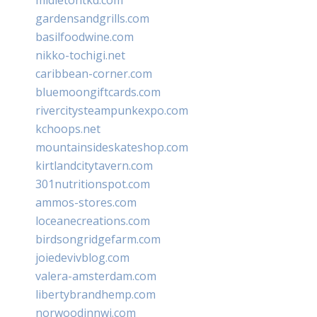
gardensandgrills.com
basilfoodwine.com
nikko-tochigi.net
caribbean-corner.com
bluemoongiftcards.com
rivercitysteampunkexpo.com
kchoops.net
mountainsideskateshop.com
kirtlandcitytavern.com
301nutritionspot.com
ammos-stores.com
loceanecreations.com
birdsongridgefarm.com
joiedevivblog.com
valera-amsterdam.com
libertybrandhemp.com
norwoodinnwi.com