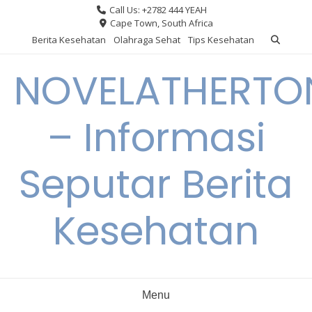
Skip
Call Us: +2782 444 YEAH
to
Cape Town, South Africa
content
Berita Kesehatan
Olahraga Sehat
Tips Kesehatan
NOVELATHERTO
– Informasi
Seputar Berita
Kesehatan
Menu