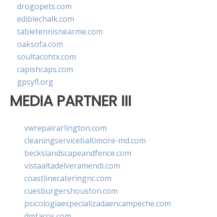
drogopets.com
ediblechalk.com
tabletennisnearme.com
oaksofa.com
soultacohtx.com
capishcaps.com
gpsyfl.org
MEDIA PARTNER III
vwrepairarlington.com
cleaningservicebaltimore-md.com
beckslandscapeandfence.com
vistaaltadelveramendi.com
coastlinecateringnc.com
cuesburgershouston.com
psicologiaespecializadaencampeche.com
dmtacos.com