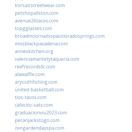
korsairstreetwear.com
petshopallston.com
avenue26tacos.com
topgglasses.com
broadmoornailsspacoloradosprings.com
missblackpasadena.com
anneskitchen.org
valenciamarketytaqueria.com
reefrecordsllc.com
alawaffle.com
aryouthfishing.com
united-basketball.com
tios-tacos.com
cafecito-satx.com
graduacionviu2023.com
pecanjackstogo.com
zengardendayspa.com