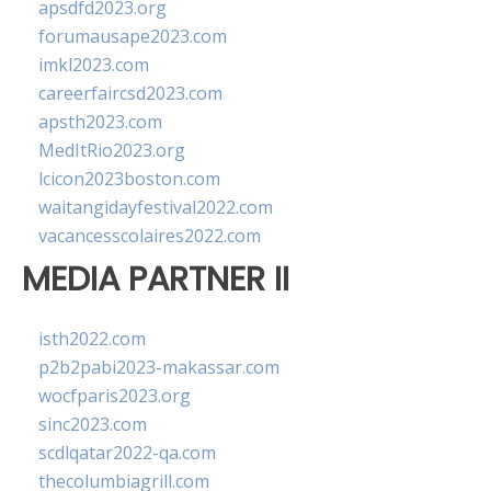
apsdfd2023.org
forumausape2023.com
imkl2023.com
careerfaircsd2023.com
apsth2023.com
MedItRio2023.org
lcicon2023boston.com
waitangidayfestival2022.com
vacancesscolaires2022.com
MEDIA PARTNER II
isth2022.com
p2b2pabi2023-makassar.com
wocfparis2023.org
sinc2023.com
scdlqatar2022-qa.com
thecolumbiagrill.com