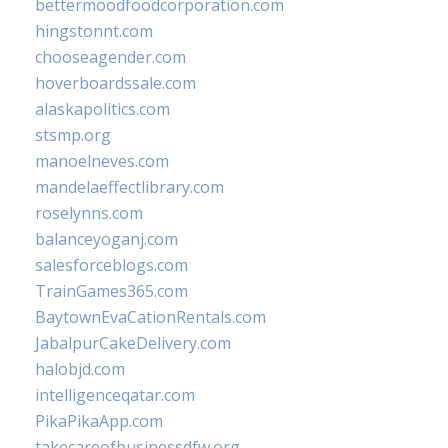
bettermoodfoodcorporation.com
hingstonnt.com
chooseagender.com
hoverboardssale.com
alaskapolitics.com
stsmp.org
manoelneves.com
mandelaeffectlibrary.com
roselynns.com
balanceyoganj.com
salesforceblogs.com
TrainGames365.com
BaytownEvaCationRentals.com
JabalpurCakeDelivery.com
halobjd.com
intelligenceqatar.com
PikaPikaApp.com
takecareofbusinessdfw.org