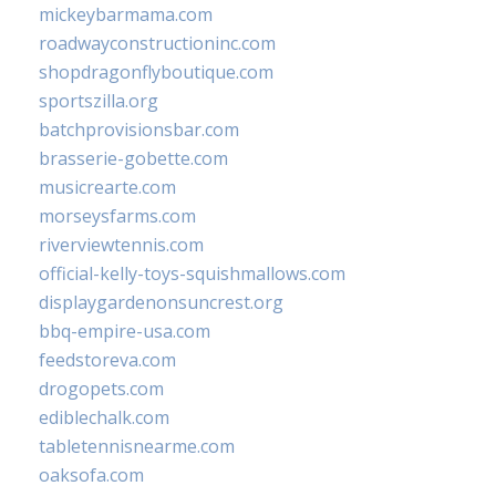
mickeybarmama.com
roadwayconstructioninc.com
shopdragonflyboutique.com
sportszilla.org
batchprovisionsbar.com
brasserie-gobette.com
musicrearte.com
morseysfarms.com
riverviewtennis.com
official-kelly-toys-squishmallows.com
displaygardenonsuncrest.org
bbq-empire-usa.com
feedstoreva.com
drogopets.com
ediblechalk.com
tabletennisnearme.com
oaksofa.com