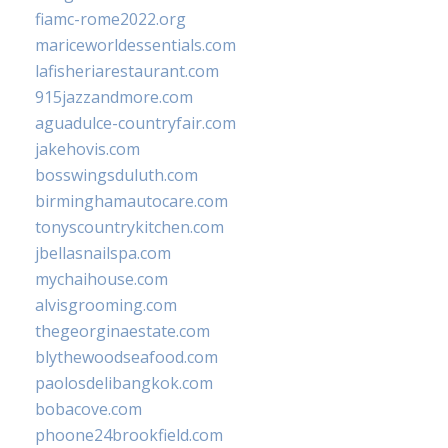
fiamc-rome2022.org
mariceworldessentials.com
lafisheriarestaurant.com
915jazzandmore.com
aguadulce-countryfair.com
jakehovis.com
bosswingsduluth.com
birminghamautocare.com
tonyscountrykitchen.com
jbellasnailspa.com
mychaihouse.com
alvisgrooming.com
thegeorginaestate.com
blythewoodseafood.com
paolosdelibangkok.com
bobacove.com
phoone24brookfield.com