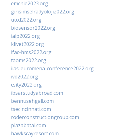
emchie2023.org
girisimselradyoloji2022.org
utcd2022.org
biosensor2022.org
ialp2022.org
klivet2022.org
ifac-hms2022.org
taoms2022.org
iias-euromena-conference2022.org
ivd2022.org
csity2022.org
ibsarstudyabroad.com
bennusehgall.com
tsecincinnati.com
roderconstructiongroup.com
plazabatai.com
hawkscayresort.com