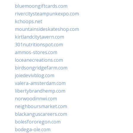
bluemoongiftcards.com
rivercitysteampunkexpo.com
kchoops.net
mountainsideskateshop.com
kirtlandcitytavern.com
301nutritionspot.com
ammos-stores.com
loceanecreations.com
birdsongridgefarm.com
joiedevivblog.com
valera-amsterdam.com
libertybrandhemp.com
norwoodinnwi.com
neighboursmarket.com
blackanguscareers.com
bolesfororegon.com
bodega-ole.com