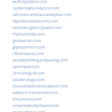
wolfcitytattoo.com
oysterbayturkeytrot.com
lafronterarestauranteybar.com
lilyandrosetearoom.com
olivesburgberrypatch.com
theslushkids.com
giobastian.com
glpascensori.com
rifloorepoxy.com
woolleymillingandpaving.com
uptonpvd.com
2troublegrill.com
casateranga.com
sticksandstonesstudiooh.com
walkers-treeservice.com
shopmossi.com
untamedcollectivesd.com
mxpwellness.com