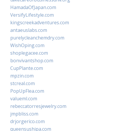
HamadaOfJapan.com
VersifyLifestyle.com
kingscreekadventures.com
antaeuslabs.com
purelycleanchemdry.com
WishOping.com
shoplegacee.com
bonvivantshop.com
CupPlante.com
mpzin.com
stcreal.com
PopUpFlea.com
valueml.com
rebeccatorresjewelry.com
jmpbliss.com
drjorgerico.com
queensushipa.com