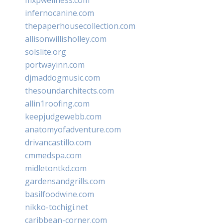
infernocanine.com
thepaperhousecollection.com
allisonwillisholley.com
solslite.org
portwayinn.com
djmaddogmusic.com
thesoundarchitects.com
allin1roofing.com
keepjudgewebb.com
anatomyofadventure.com
drivancastillo.com
cmmedspa.com
midletontkd.com
gardensandgrills.com
basilfoodwine.com
nikko-tochigi.net
caribbean-corner.com