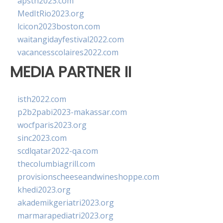
apsth2023.com
MedItRio2023.org
lcicon2023boston.com
waitangidayfestival2022.com
vacancesscolaires2022.com
MEDIA PARTNER II
isth2022.com
p2b2pabi2023-makassar.com
wocfparis2023.org
sinc2023.com
scdlqatar2022-qa.com
thecolumbiagrill.com
provisionscheeseandwineshoppe.com
khedi2023.org
akademikgeriatri2023.org
marmarapediatri2023.org