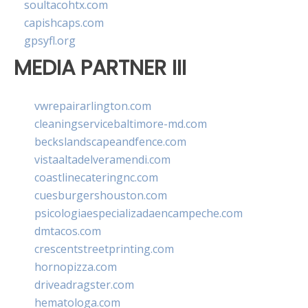
soultacohtx.com
capishcaps.com
gpsyfl.org
MEDIA PARTNER III
vwrepairarlington.com
cleaningservicebaltimore-md.com
beckslandscapeandfence.com
vistaaltadelveramendi.com
coastlinecateringnc.com
cuesburgershouston.com
psicologiaespecializadaencampeche.com
dmtacos.com
crescentstreetprinting.com
hornopizza.com
driveadragster.com
hematologa.com