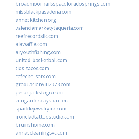
broadmoornailsspacoloradosprings.com
missblackpasadena.com
anneskitchen.org
valenciamarketytaqueria.com
reefrecordsllc.com
alawaffle.com
aryouthfishing.com
united-basketball.com
tios-tacos.com
cafecito-satx.com
graduacionviu2023.com
pecanjackstogo.com
zengardendayspa.com
sparklejewelryinc.com
ironcladtattoostudio.com
bruinshome.com
annascleaningsvc.com