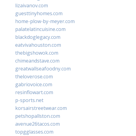
lizaivanov.com
guesttinyhomes.com
home-plow-by-meyer.com
palatelatincuisine.com
blackdoglegacy.com
eatvivahouston.com
thebigshowok.com
chimeandstave.com
greatwallseafoodny.com
theloverose.com
gabriovoice.com
resinflowart.com
p-sports.net
korsairstreetwear.com
petshopallston.com
avenue26tacos.com
topgglasses.com