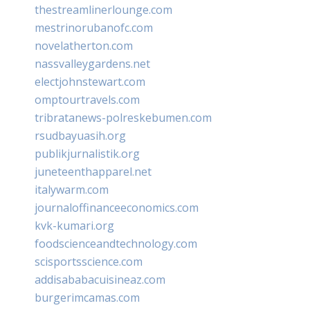
thestreamlinerlounge.com
mestrinorubanofc.com
novelatherton.com
nassvalleygardens.net
electjohnstewart.com
omptourtravels.com
tribratanews-polreskebumen.com
rsudbayuasih.org
publikjurnalistik.org
juneteenthapparel.net
italywarm.com
journaloffinanceeconomics.com
kvk-kumari.org
foodscienceandtechnology.com
scisportsscience.com
addisababacuisineaz.com
burgerimcamas.com