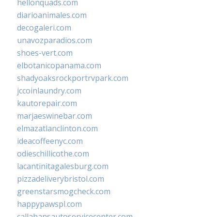
hellonquads.com
diarioanimales.com
decogaleri.com
unavozparadios.com
shoes-vert.com
elbotanicopanama.com
shadyoaksrockportrvpark.com
jccoinlaundry.com
kautorepair.com
marjaeswinebar.com
elmazatlanclinton.com
ideacoffeenyc.com
odieschillicothe.com
lacantinitagalesburg.com
pizzadeliverybristol.com
greenstarsmogcheck.com
happypawspl.com
callahansautoservicecenter.com