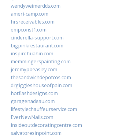
wendyweimerdds.com
ameri-camp.com
hrsreceivables.com
empconst1.com
cinderella-support.com
bigpinkrestaurant.com
inspirehuahin.com
memmingerspainting.com
jeremypbeasley.com
thesandwichdepotcos.com
drgiggleshouseofpain.com
hotflashdesigns.com
garagenadeau.com
lifestylechauffeurservice.com
EverNewNails.com
insideoutdecoratingcentre.com
salvatoresinpoint.com