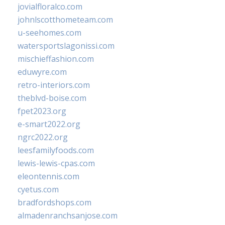
jovialfloralco.com
johnlscotthometeam.com
u-seehomes.com
watersportslagonissi.com
mischieffashion.com
eduwyre.com
retro-interiors.com
theblvd-boise.com
fpet2023.org
e-smart2022.org
ngrc2022.org
leesfamilyfoods.com
lewis-lewis-cpas.com
eleontennis.com
cyetus.com
bradfordshops.com
almadenranchsanjose.com