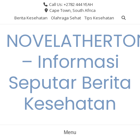
Skip
Call Us: +2782 444 YEAH
to
Cape Town, South Africa
content
Berita Kesehatan
Olahraga Sehat
Tips Kesehatan
NOVELATHERTO
– Informasi
Seputar Berita
Kesehatan
Menu