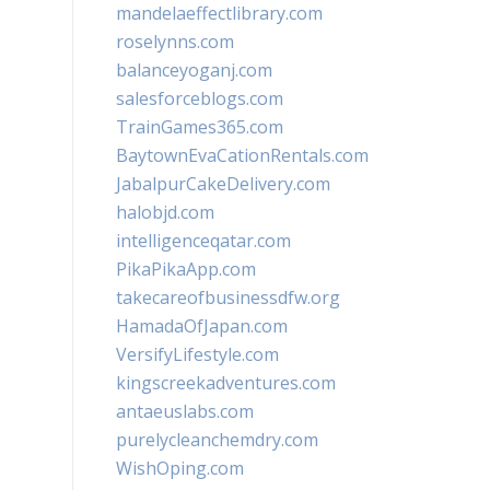
mandelaeffectlibrary.com
roselynns.com
balanceyoganj.com
salesforceblogs.com
TrainGames365.com
BaytownEvaCationRentals.com
JabalpurCakeDelivery.com
halobjd.com
intelligenceqatar.com
PikaPikaApp.com
takecareofbusinessdfw.org
HamadaOfJapan.com
VersifyLifestyle.com
kingscreekadventures.com
antaeuslabs.com
purelycleanchemdry.com
WishOping.com