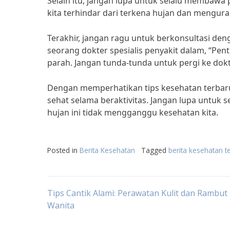
Selain itu, jangan lupa untuk selalu membawa 
kita terhindar dari terkena hujan dan mengura
Terakhir, jangan ragu untuk berkonsultasi deng
seorang dokter spesialis penyakit dalam, “Pen
parah. Jangan tunda-tunda untuk pergi ke dokt
Dengan memperhatikan tips kesehatan terbaru 
sehat selama beraktivitas. Jangan lupa untuk 
hujan ini tidak mengganggu kesehatan kita.
Posted in
Berita Kesehatan
Tagged
berita kesehatan t
Post
Tips Cantik Alami: Perawatan Kulit dan Rambut
Wanita
navigation