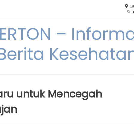
Ca
Sou
RTON – Informa
Berita Kesehata
baru untuk Mencegah
ujan