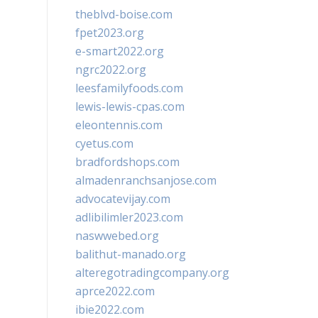
theblvd-boise.com
fpet2023.org
e-smart2022.org
ngrc2022.org
leesfamilyfoods.com
lewis-lewis-cpas.com
eleontennis.com
cyetus.com
bradfordshops.com
almadenranchsanjose.com
advocatevijay.com
adlibilimler2023.com
naswwebed.org
balithut-manado.org
alteregotradingcompany.org
aprce2022.com
ibie2022.com