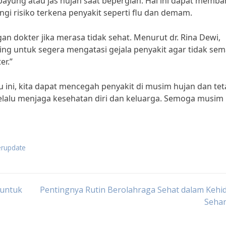
payung atau jas hujan saat bepergian. Hal ini dapat memba
ngi risiko terkena penyakit seperti flu dan demam.
an dokter jika merasa tidak sehat. Menurut dr. Rina Dewi,
ting untuk segera mengatasi gejala penyakit agar tidak sem
er.”
ini, kita dapat mencegah penyakit di musim hujan dan tet
selalu menjaga kesehatan diri dan keluarga. Semoga musim
erupdate
 untuk
Pentingnya Rutin Berolahraga Sehat dalam Kehi
Sehar