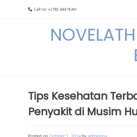
Skip
Call Us: +2782 444 YEAH
to
content
NOVELATHE
Tips Kesehatan Ter
Penyakit di Musim H
Posted on
October 1, 2024
by
adminnov