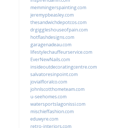
inspirehuahin.com
memmingerspainting.com
jeremypbeasley.com
thesandwichdepotcos.com
drgiggleshouseofpain.com
hotflashdesigns.com
garagenadeau.com
lifestylechauffeurservice.com
EverNewNails.com
insideoutdecoratingcentre.com
salvatoresinpoint.com
jovialfloralco.com
johnlscotthometeam.com
u-seehomes.com
watersportslagonissi.com
mischieffashion.com
eduwyre.com
retro-interiors.com