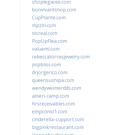
shoplegacee.com
bonvivantshop.com
CupPlante.com
mpzin.com
stcreal.com
PopUpFlea.com
valueml.com
rebeccatorresjewelry.com
jmpbliss.com
drjorgerico.com
queensushipa.com
wendyweimerdds.com
ameri-camp.com
hrsreceivables.com
empconst1.com
cinderella-support.com
bigpinkrestaurant.com