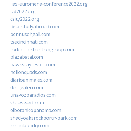
iias-euromena-conference2022.org
ivd2022.org
csity2022.org
ibsarstudyabroad.com
bennusehgall.com
tsecincinnati.com
roderconstructiongroup.com
plazabatai.com
hawkscayresort.com
hellonquads.com
diarioanimales.com
decogaleri.com
unavozparadios.com
shoes-vert.com
elbotanicopanama.com
shadyoaksrockportrvpark.com
jccoinlaundry.com