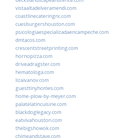
vistaaltadelveramendi.com
coastlinecateringnc.com
cuesburgershouston.com
psicologiaespecializadaencampeche.com
dmtacos.com
crescentstreetprinting.com
hornopizza.com
driveadragster.com
hematologa.com
lizaivanov.com
guesttinyhomes.com
home-plow-by-meyer.com
palatelatincuisine.com
blackdoglegacy.com
eatvivahouston.com
thebigshowok.com
chimeandstave.com