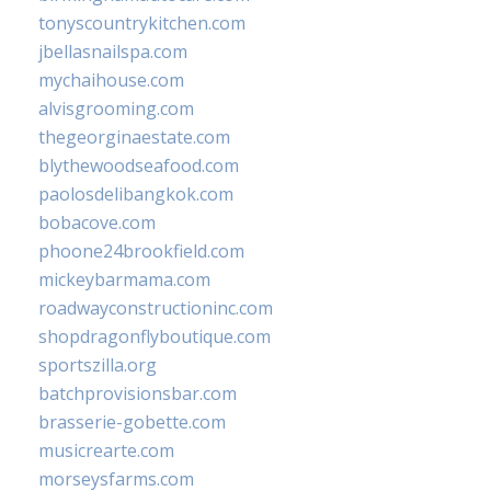
tonyscountrykitchen.com
jbellasnailspa.com
mychaihouse.com
alvisgrooming.com
thegeorginaestate.com
blythewoodseafood.com
paolosdelibangkok.com
bobacove.com
phoone24brookfield.com
mickeybarmama.com
roadwayconstructioninc.com
shopdragonflyboutique.com
sportszilla.org
batchprovisionsbar.com
brasserie-gobette.com
musicrearte.com
morseysfarms.com