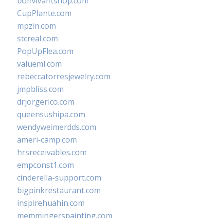
bonvivantshop.com
CupPlante.com
mpzin.com
stcreal.com
PopUpFlea.com
valueml.com
rebeccatorresjewelry.com
jmpbliss.com
drjorgerico.com
queensushipa.com
wendyweimerdds.com
ameri-camp.com
hrsreceivables.com
empconst1.com
cinderella-support.com
bigpinkrestaurant.com
inspirehuahin.com
memmingerspainting.com