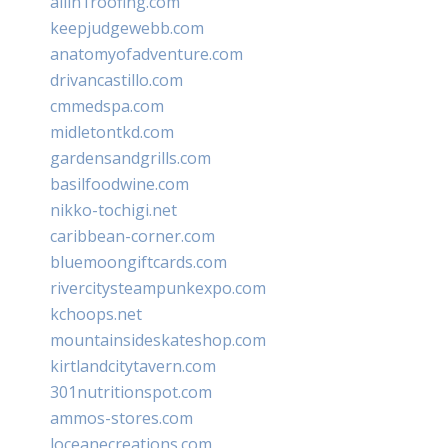
allin1roofing.com
keepjudgewebb.com
anatomyofadventure.com
drivancastillo.com
cmmedspa.com
midletontkd.com
gardensandgrills.com
basilfoodwine.com
nikko-tochigi.net
caribbean-corner.com
bluemoongiftcards.com
rivercitysteampunkexpo.com
kchoops.net
mountainsideskateshop.com
kirtlandcitytavern.com
301nutritionspot.com
ammos-stores.com
loceanecreations.com