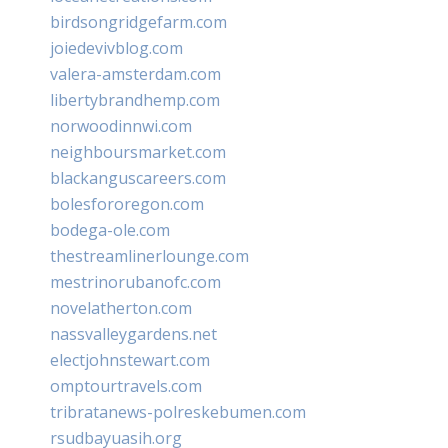
birdsongridgefarm.com
joiedevivblog.com
valera-amsterdam.com
libertybrandhemp.com
norwoodinnwi.com
neighboursmarket.com
blackanguscareers.com
bolesfororegon.com
bodega-ole.com
thestreamlinerlounge.com
mestrinorubanofc.com
novelatherton.com
nassvalleygardens.net
electjohnstewart.com
omptourtravels.com
tribratanews-polreskebumen.com
rsudbayuasih.org