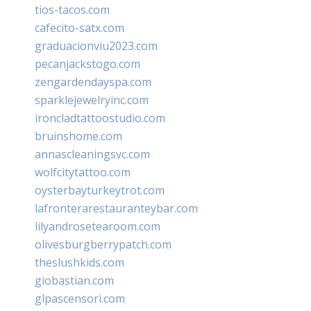
tios-tacos.com
cafecito-satx.com
graduacionviu2023.com
pecanjackstogo.com
zengardendayspa.com
sparklejewelryinc.com
ironcladtattoostudio.com
bruinshome.com
annascleaningsvc.com
wolfcitytattoo.com
oysterbayturkeytrot.com
lafronterarestauranteybar.com
lilyandrosetearoom.com
olivesburgberrypatch.com
theslushkids.com
giobastian.com
glpascensori.com