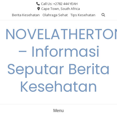
Skip
Call Us: +2782 444 YEAH
to
Cape Town, South Africa
content
Berita Kesehatan
Olahraga Sehat
Tips Kesehatan
NOVELATHERTO
– Informasi
Seputar Berita
Kesehatan
Menu