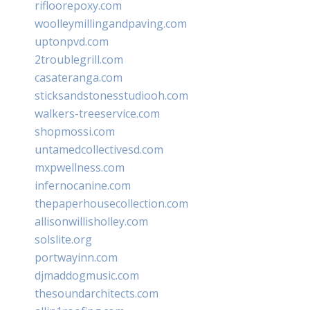
rifloorepoxy.com
woolleymillingandpaving.com
uptonpvd.com
2troublegrill.com
casateranga.com
sticksandstonesstudiooh.com
walkers-treeservice.com
shopmossi.com
untamedcollectivesd.com
mxpwellness.com
infernocanine.com
thepaperhousecollection.com
allisonwillisholley.com
solslite.org
portwayinn.com
djmaddogmusic.com
thesoundarchitects.com