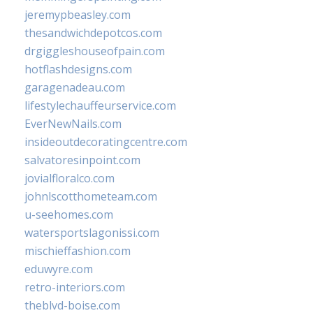
jeremypbeasley.com
thesandwichdepotcos.com
drgiggleshouseofpain.com
hotflashdesigns.com
garagenadeau.com
lifestylechauffeurservice.com
EverNewNails.com
insideoutdecoratingcentre.com
salvatoresinpoint.com
jovialfloralco.com
johnlscotthometeam.com
u-seehomes.com
watersportslagonissi.com
mischieffashion.com
eduwyre.com
retro-interiors.com
theblvd-boise.com