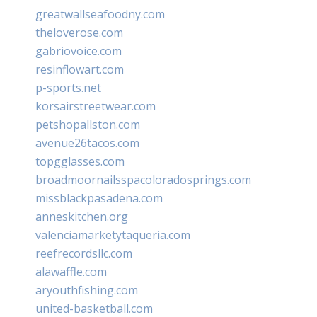
greatwallseafoodny.com
theloverose.com
gabriovoice.com
resinflowart.com
p-sports.net
korsairstreetwear.com
petshopallston.com
avenue26tacos.com
topgglasses.com
broadmoornailsspacoloradosprings.com
missblackpasadena.com
anneskitchen.org
valenciamarketytaqueria.com
reefrecordsllc.com
alawaffle.com
aryouthfishing.com
united-basketball.com