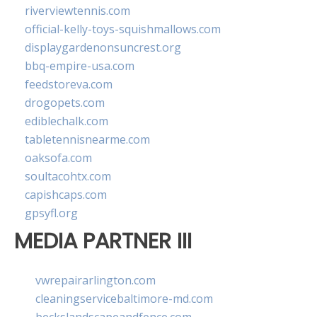
riverviewtennis.com
official-kelly-toys-squishmallows.com
displaygardenonsuncrest.org
bbq-empire-usa.com
feedstoreva.com
drogopets.com
ediblechalk.com
tabletennisnearme.com
oaksofa.com
soultacohtx.com
capishcaps.com
gpsyfl.org
MEDIA PARTNER III
vwrepairarlington.com
cleaningservicebaltimore-md.com
beckslandscapeandfence.com