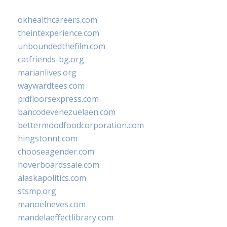
okhealthcareers.com
theintexperience.com
unboundedthefilm.com
catfriends-bg.org
marianlives.org
waywardtees.com
pidfloorsexpress.com
bancodevenezuelaen.com
bettermoodfoodcorporation.com
hingstonnt.com
chooseagender.com
hoverboardssale.com
alaskapolitics.com
stsmp.org
manoelneves.com
mandelaeffectlibrary.com