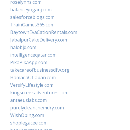
roselynns.com
balanceyoganj.com
salesforceblogs.com
TrainGames365.com
BaytownEvaCationRentals.com
JabalpurCakeDelivery.com
halobjd.com
intelligenceqatar.com
PikaPikaApp.com
takecareofbusinessdfw.org
HamadaOfJapan.com
VersifyLifestyle.com
kingscreekadventures.com
antaeuslabs.com
purelycleanchemdry.com
WishOping.com
shoplegacee.com