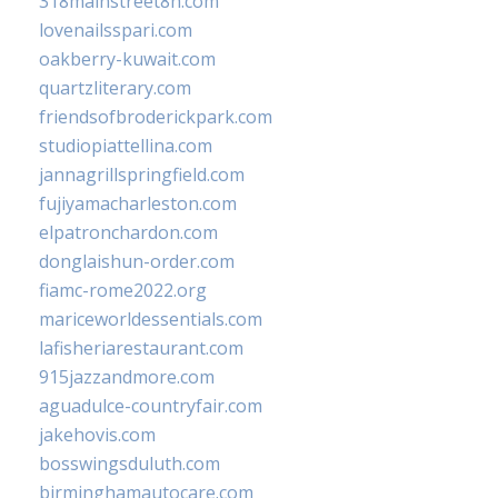
318mainstreet8h.com
lovenailsspari.com
oakberry-kuwait.com
quartzliterary.com
friendsofbroderickpark.com
studiopiattellina.com
jannagrillspringfield.com
fujiyamacharleston.com
elpatronchardon.com
donglaishun-order.com
fiamc-rome2022.org
mariceworldessentials.com
lafisheriarestaurant.com
915jazzandmore.com
aguadulce-countryfair.com
jakehovis.com
bosswingsduluth.com
birminghamautocare.com