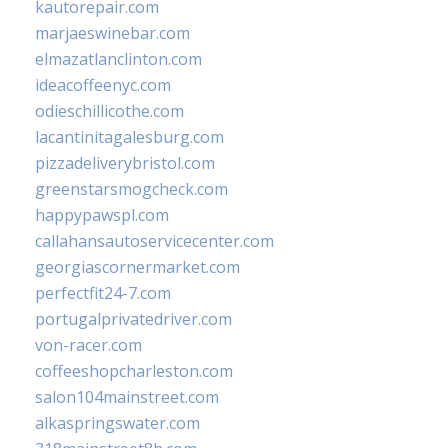
kautorepair.com
marjaeswinebar.com
elmazatlanclinton.com
ideacoffeenyc.com
odieschillicothe.com
lacantinitagalesburg.com
pizzadeliverybristol.com
greenstarsmogcheck.com
happypawspl.com
callahansautoservicecenter.com
georgiascornermarket.com
perfectfit24-7.com
portugalprivatedriver.com
von-racer.com
coffeeshopcharleston.com
salon104mainstreet.com
alkaspringswater.com