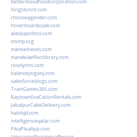
bettermoodfoodcorporation.com
hingstonnt.com
chooseagender.com
hoverboardssale.com
alaskapolitics.com
stsmp.org
manoelneves.com
mandelaeffectlibrary.com
roselynns.com
balanceyoganj.com
salesforceblogs.com
TrainGames365.com
BaytownEvaCationRentals.com
JabalpurCakeDelivery.com
halobjd.com
intelligenceqatar.com
PikaPikaApp.com
takecareofbusinessdfw.org