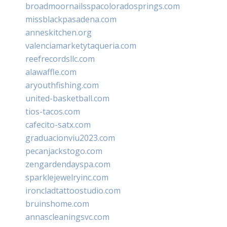
broadmoornailsspacoloradosprings.com
missblackpasadena.com
anneskitchen.org
valenciamarketytaqueria.com
reefrecordsllc.com
alawaffle.com
aryouthfishing.com
united-basketball.com
tios-tacos.com
cafecito-satx.com
graduacionviu2023.com
pecanjackstogo.com
zengardendayspa.com
sparklejewelryinc.com
ironcladtattoostudio.com
bruinshome.com
annascleaningsvc.com