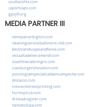
soultacohtx.com
capishcaps.com
gpsyfl.org
MEDIA PARTNER III
vwrepairarlington.com
cleaningservicebaltimore-md.com
beckslandscapeandfence.com
vistaaltadelveramendi.com
coastlinecateringnc.com
cuesburgershouston.com
psicologiaespecializadaencampeche.com
dmtacos.com
crescentstreetprinting.com
hornopizza.com
driveadragster.com
hematologa.com