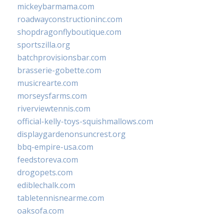
mickeybarmama.com
roadwayconstructioninc.com
shopdragonflyboutique.com
sportszilla.org
batchprovisionsbar.com
brasserie-gobette.com
musicrearte.com
morseysfarms.com
riverviewtennis.com
official-kelly-toys-squishmallows.com
displaygardenonsuncrest.org
bbq-empire-usa.com
feedstoreva.com
drogopets.com
ediblechalk.com
tabletennisnearme.com
oaksofa.com