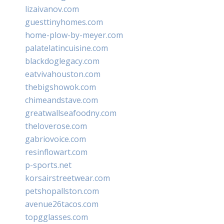
lizaivanov.com
guesttinyhomes.com
home-plow-by-meyer.com
palatelatincuisine.com
blackdoglegacy.com
eatvivahouston.com
thebigshowok.com
chimeandstave.com
greatwallseafoodny.com
theloverose.com
gabriovoice.com
resinflowart.com
p-sports.net
korsairstreetwear.com
petshopallston.com
avenue26tacos.com
topgglasses.com