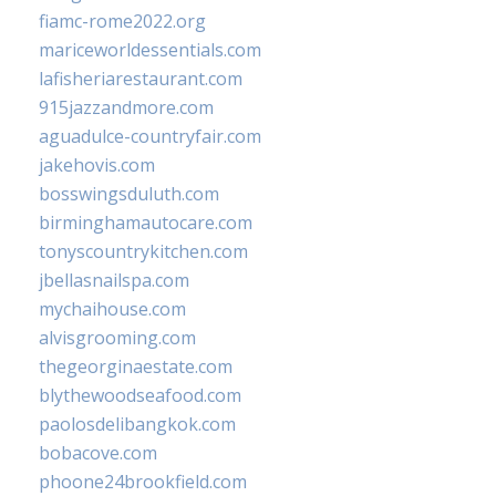
fiamc-rome2022.org
mariceworldessentials.com
lafisheriarestaurant.com
915jazzandmore.com
aguadulce-countryfair.com
jakehovis.com
bosswingsduluth.com
birminghamautocare.com
tonyscountrykitchen.com
jbellasnailspa.com
mychaihouse.com
alvisgrooming.com
thegeorginaestate.com
blythewoodseafood.com
paolosdelibangkok.com
bobacove.com
phoone24brookfield.com