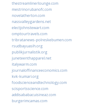
thestreamlinerlounge.com
mestrinorubanofc.com
novelatherton.com
nassvalleygardens.net
electjohnstewart.com
omptourtravels.com
tribratanews-polreskebumen.com
rsudbayuasih.org
publikjurnalistik.org
juneteenthapparel.net
italywarm.com
journaloffinanceeconomics.com
kvk-kumari.org
foodscienceandtechnology.com
scisportsscience.com
addisababacuisineaz.com
burgerimcamas.com