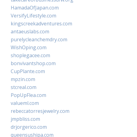
HamadaOfJapan.com
VersifyLifestyle.com
kingscreekadventures.com
antaeuslabs.com
purelycleanchemdry.com
WishOping.com
shoplegacee.com
bonvivantshop.com
CupPlante.com
mpzin.com
stcreal.com
PopUpFlea.com
valueml.com
rebeccatorresjewelry.com
jmpbliss.com
drjorgerico.com
queensushipa.com