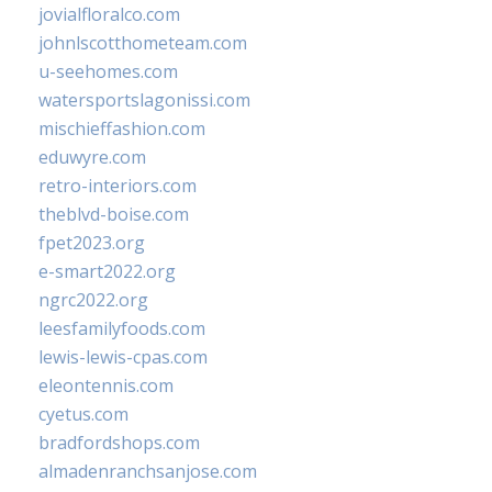
jovialfloralco.com
johnlscotthometeam.com
u-seehomes.com
watersportslagonissi.com
mischieffashion.com
eduwyre.com
retro-interiors.com
theblvd-boise.com
fpet2023.org
e-smart2022.org
ngrc2022.org
leesfamilyfoods.com
lewis-lewis-cpas.com
eleontennis.com
cyetus.com
bradfordshops.com
almadenranchsanjose.com