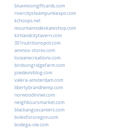
bluemoongiftcards.com
rivercitysteampunkexpo.com
kchoops.net
mountainsideskateshop.com
kirtlandcitytavern.com
301nutritionspot.com
ammos-stores.com
loceanecreations.com
birdsongridgefarm.com
joiedevivblog.com
valera-amsterdam.com
libertybrandhemp.com
norwoodinnwi.com
neighboursmarket.com
blackanguscareers.com
bolesfororegon.com
bodega-ole.com