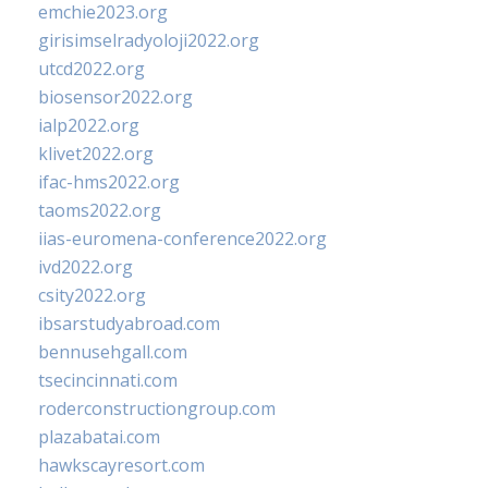
emchie2023.org
girisimselradyoloji2022.org
utcd2022.org
biosensor2022.org
ialp2022.org
klivet2022.org
ifac-hms2022.org
taoms2022.org
iias-euromena-conference2022.org
ivd2022.org
csity2022.org
ibsarstudyabroad.com
bennusehgall.com
tsecincinnati.com
roderconstructiongroup.com
plazabatai.com
hawkscayresort.com