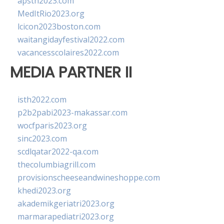
apsth2023.com
MedItRio2023.org
lcicon2023boston.com
waitangidayfestival2022.com
vacancesscolaires2022.com
MEDIA PARTNER II
isth2022.com
p2b2pabi2023-makassar.com
wocfparis2023.org
sinc2023.com
scdlqatar2022-qa.com
thecolumbiagrill.com
provisionscheeseandwineshoppe.com
khedi2023.org
akademikgeriatri2023.org
marmarapediatri2023.org