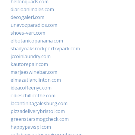
hellonquads.com
diarioanimales.com
decogaleri.com
unavozparadios.com
shoes-vert.com
elbotanicopanama.com
shadyoaksrockportrvpark.com
jccoinlaundry.com
kautorepair.com
marjaeswinebar.com
elmazatlanclinton.com
ideacoffeenyc.com
odieschillicothe.com
lacantinitagalesburg.com
pizzadeliverybristol.com
greenstarsmogcheck.com
happypawspl.com
callahansautoservicecenter.com