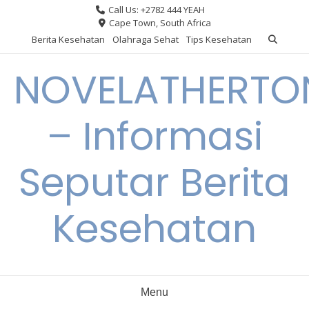
Skip
Call Us: +2782 444 YEAH
to
Cape Town, South Africa
content
Berita Kesehatan
Olahraga Sehat
Tips Kesehatan
NOVELATHERTO
– Informasi
Seputar Berita
Kesehatan
Menu