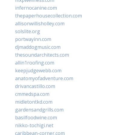
infernocanine.com
thepaperhousecollection.com
allisonwillisholley.com
solslite.org
portwayinn.com
djmaddogmusic.com
thesoundarchitects.com
allin1roofing.com
keepjudgewebb.com
anatomyofadventure.com
drivancastillo.com
cmmedspa.com
midletontkd.com
gardensandgrills.com
basilfoodwine.com
nikko-tochigi.net
caribbean-corner.com