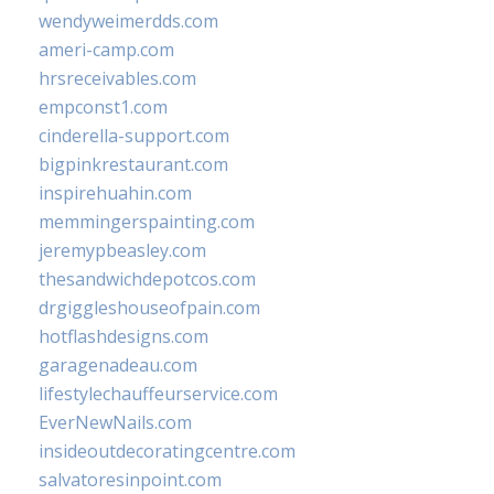
wendyweimerdds.com
ameri-camp.com
hrsreceivables.com
empconst1.com
cinderella-support.com
bigpinkrestaurant.com
inspirehuahin.com
memmingerspainting.com
jeremypbeasley.com
thesandwichdepotcos.com
drgiggleshouseofpain.com
hotflashdesigns.com
garagenadeau.com
lifestylechauffeurservice.com
EverNewNails.com
insideoutdecoratingcentre.com
salvatoresinpoint.com