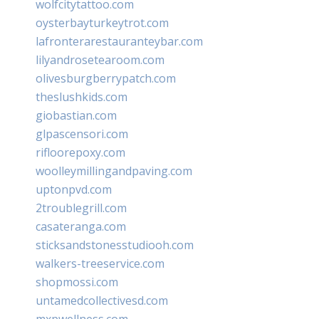
wolfcitytattoo.com
oysterbayturkeytrot.com
lafronterarestauranteybar.com
lilyandrosetearoom.com
olivesburgberrypatch.com
theslushkids.com
giobastian.com
glpascensori.com
rifloorepoxy.com
woolleymillingandpaving.com
uptonpvd.com
2troublegrill.com
casateranga.com
sticksandstonesstudiooh.com
walkers-treeservice.com
shopmossi.com
untamedcollectivesd.com
mxpwellness.com