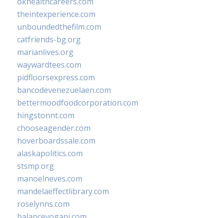
okhealthcareers.com
theintexperience.com
unboundedthefilm.com
catfriends-bg.org
marianlives.org
waywardtees.com
pidfloorsexpress.com
bancodevenezuelaen.com
bettermoodfoodcorporation.com
hingstonnt.com
chooseagender.com
hoverboardssale.com
alaskapolitics.com
stsmp.org
manoelneves.com
mandelaeffectlibrary.com
roselynns.com
balanceyoganj.com