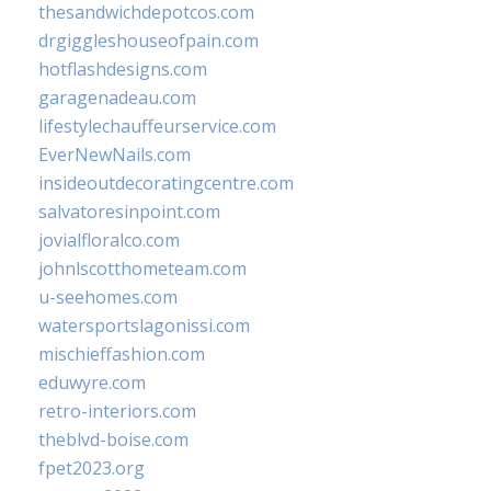
thesandwichdepotcos.com
drgiggleshouseofpain.com
hotflashdesigns.com
garagenadeau.com
lifestylechauffeurservice.com
EverNewNails.com
insideoutdecoratingcentre.com
salvatoresinpoint.com
jovialfloralco.com
johnlscotthometeam.com
u-seehomes.com
watersportslagonissi.com
mischieffashion.com
eduwyre.com
retro-interiors.com
theblvd-boise.com
fpet2023.org