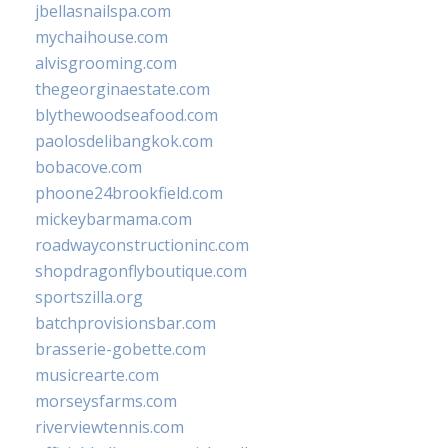
jbellasnailspa.com
mychaihouse.com
alvisgrooming.com
thegeorginaestate.com
blythewoodseafood.com
paolosdelibangkok.com
bobacove.com
phoone24brookfield.com
mickeybarmama.com
roadwayconstructioninc.com
shopdragonflyboutique.com
sportszilla.org
batchprovisionsbar.com
brasserie-gobette.com
musicrearte.com
morseysfarms.com
riverviewtennis.com