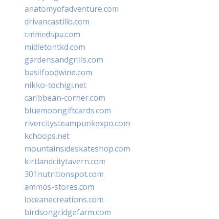
anatomyofadventure.com
drivancastillo.com
cmmedspa.com
midletontkd.com
gardensandgrills.com
basilfoodwine.com
nikko-tochigi.net
caribbean-corner.com
bluemoongiftcards.com
rivercitysteampunkexpo.com
kchoops.net
mountainsideskateshop.com
kirtlandcitytavern.com
301nutritionspot.com
ammos-stores.com
loceanecreations.com
birdsongridgefarm.com