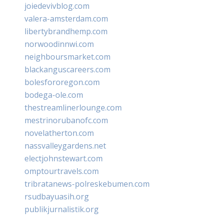
joiedevivblog.com
valera-amsterdam.com
libertybrandhemp.com
norwoodinnwi.com
neighboursmarket.com
blackanguscareers.com
bolesfororegon.com
bodega-ole.com
thestreamlinerlounge.com
mestrinorubanofc.com
novelatherton.com
nassvalleygardens.net
electjohnstewart.com
omptourtravels.com
tribratanews-polreskebumen.com
rsudbayuasih.org
publikjurnalistik.org