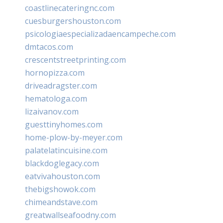
coastlinecateringnc.com
cuesburgershouston.com
psicologiaespecializadaencampeche.com
dmtacos.com
crescentstreetprinting.com
hornopizza.com
driveadragster.com
hematologa.com
lizaivanov.com
guesttinyhomes.com
home-plow-by-meyer.com
palatelatincuisine.com
blackdoglegacy.com
eatvivahouston.com
thebigshowok.com
chimeandstave.com
greatwallseafoodny.com