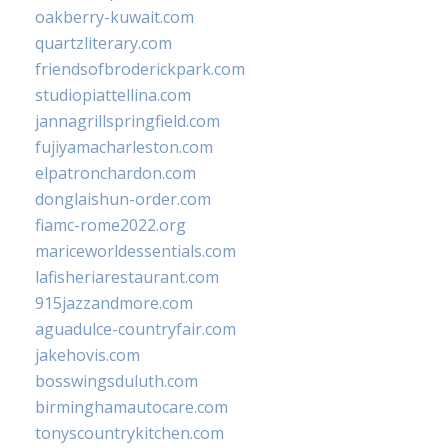
oakberry-kuwait.com
quartzliterary.com
friendsofbroderickpark.com
studiopiattellina.com
jannagrillspringfield.com
fujiyamacharleston.com
elpatronchardon.com
donglaishun-order.com
fiamc-rome2022.org
mariceworldessentials.com
lafisheriarestaurant.com
915jazzandmore.com
aguadulce-countryfair.com
jakehovis.com
bosswingsduluth.com
birminghamautocare.com
tonyscountrykitchen.com