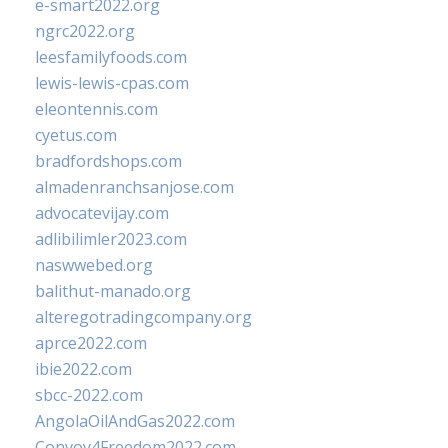
e-smart2022.org
ngrc2022.org
leesfamilyfoods.com
lewis-lewis-cpas.com
eleontennis.com
cyetus.com
bradfordshops.com
almadenranchsanjose.com
advocatevijay.com
adlibilimler2023.com
naswwebed.org
balithut-manado.org
alteregotradingcompany.org
aprce2022.com
ibie2022.com
sbcc-2022.com
AngolaOilAndGas2022.com
Convoy4Freedom2022.com