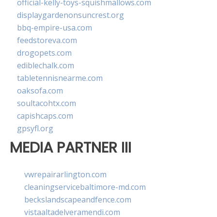
official-kelly-toys-squishmallows.com
displaygardenonsuncrest.org
bbq-empire-usa.com
feedstoreva.com
drogopets.com
ediblechalk.com
tabletennisnearme.com
oaksofa.com
soultacohtx.com
capishcaps.com
gpsyfl.org
MEDIA PARTNER III
vwrepairarlington.com
cleaningservicebaltimore-md.com
beckslandscapeandfence.com
vistaaltadelveramendi.com