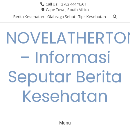
Skip
Call Us: +2782 444 YEAH
to
Cape Town, South Africa
content
Berita Kesehatan
Olahraga Sehat
Tips Kesehatan
NOVELATHERTO
– Informasi
Seputar Berita
Kesehatan
Menu