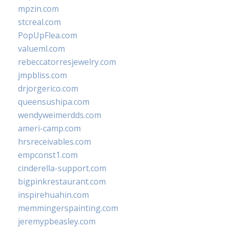
mpzin.com
stcreal.com
PopUpFlea.com
valueml.com
rebeccatorresjewelry.com
jmpbliss.com
drjorgerico.com
queensushipa.com
wendyweimerdds.com
ameri-camp.com
hrsreceivables.com
empconst1.com
cinderella-support.com
bigpinkrestaurant.com
inspirehuahin.com
memmingerspainting.com
jeremypbeasley.com