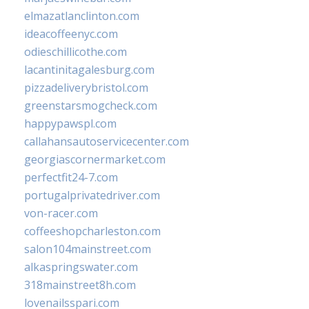
elmazatlanclinton.com
ideacoffeenyc.com
odieschillicothe.com
lacantinitagalesburg.com
pizzadeliverybristol.com
greenstarsmogcheck.com
happypawspl.com
callahansautoservicecenter.com
georgiascornermarket.com
perfectfit24-7.com
portugalprivatedriver.com
von-racer.com
coffeeshopcharleston.com
salon104mainstreet.com
alkaspringswater.com
318mainstreet8h.com
lovenailsspari.com