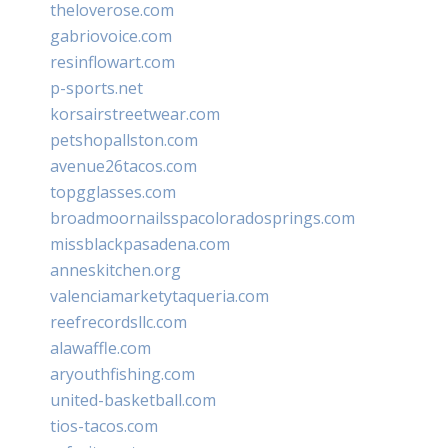
theloverose.com
gabriovoice.com
resinflowart.com
p-sports.net
korsairstreetwear.com
petshopallston.com
avenue26tacos.com
topgglasses.com
broadmoornailsspacoloradosprings.com
missblackpasadena.com
anneskitchen.org
valenciamarketytaqueria.com
reefrecordsllc.com
alawaffle.com
aryouthfishing.com
united-basketball.com
tios-tacos.com