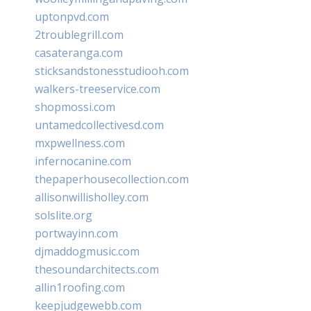
uptonpvd.com
2troublegrill.com
casateranga.com
sticksandstonesstudiooh.com
walkers-treeservice.com
shopmossi.com
untamedcollectivesd.com
mxpwellness.com
infernocanine.com
thepaperhousecollection.com
allisonwillisholley.com
solslite.org
portwayinn.com
djmaddogmusic.com
thesoundarchitects.com
allin1roofing.com
keepjudgewebb.com