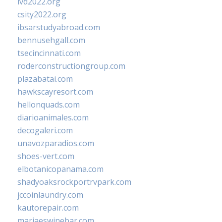
ivd2022.org
csity2022.org
ibsarstudyabroad.com
bennusehgall.com
tsecincinnati.com
roderconstructiongroup.com
plazabatai.com
hawkscayresort.com
hellonquads.com
diarioanimales.com
decogaleri.com
unavozparadios.com
shoes-vert.com
elbotanicopanama.com
shadyoaksrockportrvpark.com
jccoinlaundry.com
kautorepair.com
marjaeswinebar.com