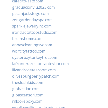
cafecito-satx.com
graduacionviu2023.com
pecanjackstogo.com
zengardendayspa.com
sparklejewelryinc.com
ironcladtattoostudio.com
bruinshome.com
annascleaningsvc.com
wolfcitytattoo.com
oysterbayturkeytrot.com
lafronterarestauranteybar.com
lilyandrosetearoom.com
olivesburgberrypatch.com
theslushkids.com
giobastian.com
glpascensori.com
rifloorepoxy.com
woolleymillingandpaving.com