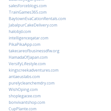
salesforceblogs.com
TrainGames365.com
BaytownEvaCationRentals.com
JabalpurCakeDelivery.com
halobjd.com
intelligenceqatar.com
PikaPikaApp.com
takecareofbusinessdfw.org
HamadaOfJapan.com
VersifyLifestyle.com
kingscreekadventures.com
antaeuslabs.com
purelycleanchemdry.com
WishOping.com
shoplegacee.com
bonvivantshop.com
CupPlante.com