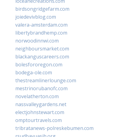
loceanecreations.com
birdsongridgefarm.com
joiedevivblog.com
valera-amsterdam.com
libertybrandhemp.com
norwoodinnwi.com
neighboursmarket.com
blackanguscareers.com
bolesfororegon.com
bodega-ole.com
thestreamlinerlounge.com
mestrinorubanofc.com
novelatherton.com
nassvalleygardens.net
electjohnstewart.com
omptourtravels.com
tribratanews-polreskebumen.com
rsudbayuasih.org