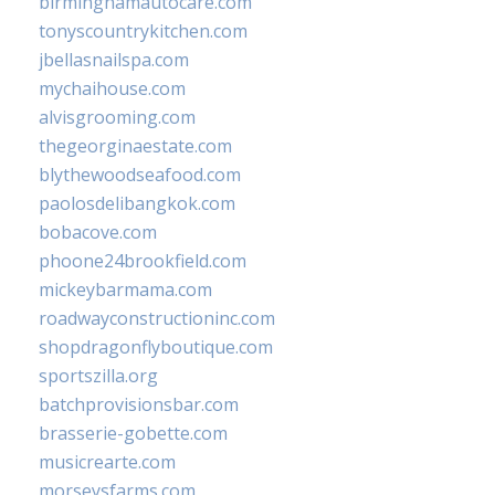
birminghamautocare.com
tonyscountrykitchen.com
jbellasnailspa.com
mychaihouse.com
alvisgrooming.com
thegeorginaestate.com
blythewoodseafood.com
paolosdelibangkok.com
bobacove.com
phoone24brookfield.com
mickeybarmama.com
roadwayconstructioninc.com
shopdragonflyboutique.com
sportszilla.org
batchprovisionsbar.com
brasserie-gobette.com
musicrearte.com
morseysfarms.com