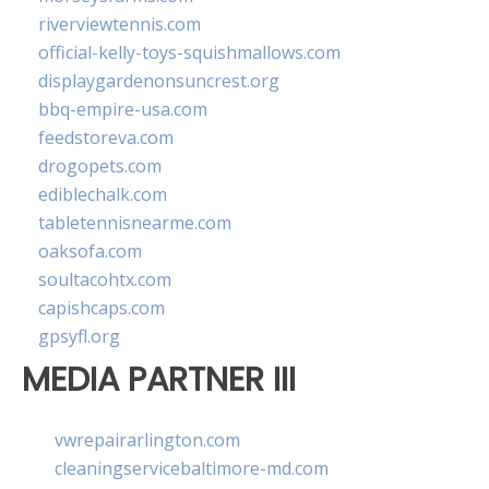
riverviewtennis.com
official-kelly-toys-squishmallows.com
displaygardenonsuncrest.org
bbq-empire-usa.com
feedstoreva.com
drogopets.com
ediblechalk.com
tabletennisnearme.com
oaksofa.com
soultacohtx.com
capishcaps.com
gpsyfl.org
MEDIA PARTNER III
vwrepairarlington.com
cleaningservicebaltimore-md.com