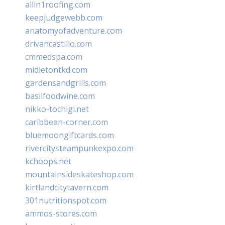
allin1roofing.com
keepjudgewebb.com
anatomyofadventure.com
drivancastillo.com
cmmedspa.com
midletontkd.com
gardensandgrills.com
basilfoodwine.com
nikko-tochigi.net
caribbean-corner.com
bluemoongiftcards.com
rivercitysteampunkexpo.com
kchoops.net
mountainsideskateshop.com
kirtlandcitytavern.com
301nutritionspot.com
ammos-stores.com