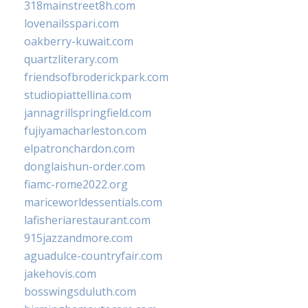
318mainstreet8h.com
lovenailsspari.com
oakberry-kuwait.com
quartzliterary.com
friendsofbroderickpark.com
studiopiattellina.com
jannagrillspringfield.com
fujiyamacharleston.com
elpatronchardon.com
donglaishun-order.com
fiamc-rome2022.org
mariceworldessentials.com
lafisheriarestaurant.com
915jazzandmore.com
aguadulce-countryfair.com
jakehovis.com
bosswingsduluth.com