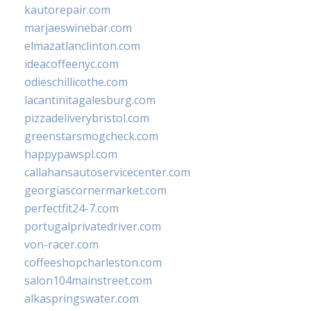
kautorepair.com
marjaeswinebar.com
elmazatlanclinton.com
ideacoffeenyc.com
odieschillicothe.com
lacantinitagalesburg.com
pizzadeliverybristol.com
greenstarsmogcheck.com
happypawspl.com
callahansautoservicecenter.com
georgiascornermarket.com
perfectfit24-7.com
portugalprivatedriver.com
von-racer.com
coffeeshopcharleston.com
salon104mainstreet.com
alkaspringswater.com