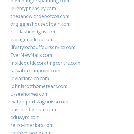
memmingerspainting.com
jeremypbeasley.com
thesandwichdepotcos.com
drgiggleshouseofpain.com
hotflashdesigns.com
garagenadeau.com
lifestylechauffeurservice.com
EverNewNails.com
insideoutdecoratingcentre.com
salvatoresinpoint.com
jovialfloralco.com
johnlscotthometeam.com
u-seehomes.com
watersportslagonissi.com
mischieffashion.com
eduwyre.com
retro-interiors.com
theblvd-boise.com