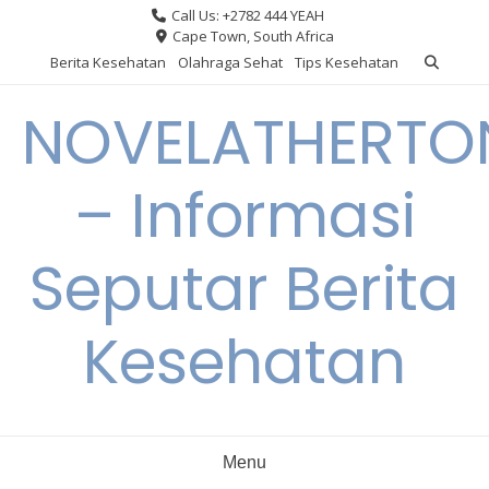
Skip
Call Us: +2782 444 YEAH
to
Cape Town, South Africa
content
Berita Kesehatan
Olahraga Sehat
Tips Kesehatan
NOVELATHERTO
– Informasi
Seputar Berita
Kesehatan
Menu