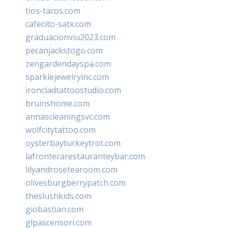
tios-tacos.com
cafecito-satx.com
graduacionviu2023.com
pecanjackstogo.com
zengardendayspa.com
sparklejewelryinc.com
ironcladtattoostudio.com
bruinshome.com
annascleaningsvc.com
wolfcitytattoo.com
oysterbayturkeytrot.com
lafronterarestauranteybar.com
lilyandrosetearoom.com
olivesburgberrypatch.com
theslushkids.com
giobastian.com
glpascensori.com