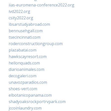
iias-euromena-conference2022.org
ivd2022.org
csity2022.org
ibsarstudyabroad.com
bennusehgall.com
tsecincinnati.com
roderconstructiongroup.com
plazabatai.com
hawkscayresort.com
hellonquads.com
diarioanimales.com
decogaleri.com
unavozparadios.com
shoes-vert.com
elbotanicopanama.com
shadyoaksrockportrvpark.com
jccoinlaundry.com