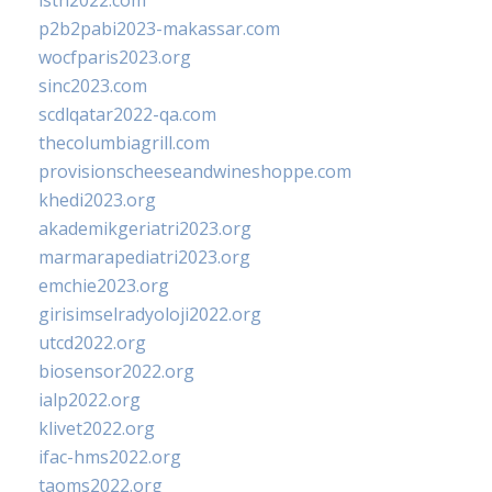
isth2022.com
p2b2pabi2023-makassar.com
wocfparis2023.org
sinc2023.com
scdlqatar2022-qa.com
thecolumbiagrill.com
provisionscheeseandwineshoppe.com
khedi2023.org
akademikgeriatri2023.org
marmarapediatri2023.org
emchie2023.org
girisimselradyoloji2022.org
utcd2022.org
biosensor2022.org
ialp2022.org
klivet2022.org
ifac-hms2022.org
taoms2022.org