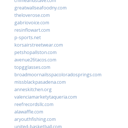
chimeandstave.com
greatwallseafoodny.com
theloverose.com
gabriovoice.com
resinflowart.com
p-sports.net
korsairstreetwear.com
petshopallston.com
avenue26tacos.com
topgglasses.com
broadmoornailsspacoloradosprings.com
missblackpasadena.com
anneskitchen.org
valenciamarketytaqueria.com
reefrecordsllc.com
alawaffle.com
aryouthfishing.com
united-basketball.com