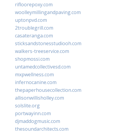
rifloorepoxy.com
woolleymillingandpaving.com
uptonpvd.com
2troublegrill.com
casateranga.com
sticksandstonesstudiooh.com
walkers-treeservice.com
shopmossi.com
untamedcollectivesd.com
mxpwellness.com
infernocanine.com
thepaperhousecollection.com
allisonwillisholley.com
solslite.org
portwayinn.com
djmaddogmusic.com
thesoundarchitects.com