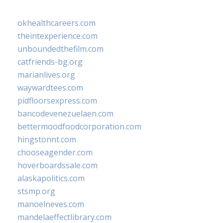
okhealthcareers.com
theintexperience.com
unboundedthefilm.com
catfriends-bg.org
marianlives.org
waywardtees.com
pidfloorsexpress.com
bancodevenezuelaen.com
bettermoodfoodcorporation.com
hingstonnt.com
chooseagender.com
hoverboardssale.com
alaskapolitics.com
stsmp.org
manoelneves.com
mandelaeffectlibrary.com