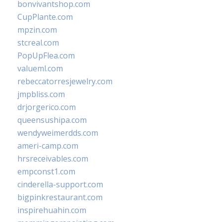
bonvivantshop.com
CupPlante.com
mpzin.com
stcreal.com
PopUpFlea.com
valueml.com
rebeccatorresjewelry.com
jmpbliss.com
drjorgerico.com
queensushipa.com
wendyweimerdds.com
ameri-camp.com
hrsreceivables.com
empconst1.com
cinderella-support.com
bigpinkrestaurant.com
inspirehuahin.com