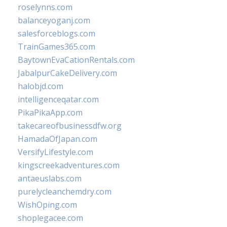
roselynns.com
balanceyoganj.com
salesforceblogs.com
TrainGames365.com
BaytownEvaCationRentals.com
JabalpurCakeDelivery.com
halobjd.com
intelligenceqatar.com
PikaPikaApp.com
takecareofbusinessdfw.org
HamadaOfJapan.com
VersifyLifestyle.com
kingscreekadventures.com
antaeuslabs.com
purelycleanchemdry.com
WishOping.com
shoplegacee.com