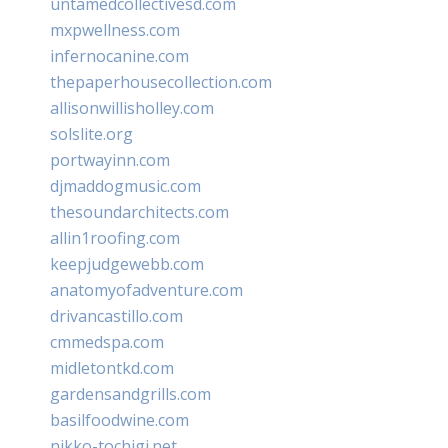
untamedcollectivesd.com
mxpwellness.com
infernocanine.com
thepaperhousecollection.com
allisonwillisholley.com
solslite.org
portwayinn.com
djmaddogmusic.com
thesoundarchitects.com
allin1roofing.com
keepjudgewebb.com
anatomyofadventure.com
drivancastillo.com
cmmedspa.com
midletontkd.com
gardensandgrills.com
basilfoodwine.com
nikko-tochigi.net