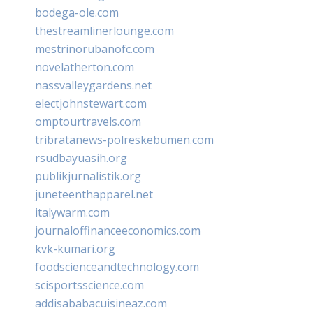
bodega-ole.com
thestreamlinerlounge.com
mestrinorubanofc.com
novelatherton.com
nassvalleygardens.net
electjohnstewart.com
omptourtravels.com
tribratanews-polreskebumen.com
rsudbayuasih.org
publikjurnalistik.org
juneteenthapparel.net
italywarm.com
journaloffinanceeconomics.com
kvk-kumari.org
foodscienceandtechnology.com
scisportsscience.com
addisababacuisineaz.com