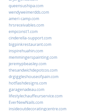
queensushipa.com
wendyweimerdds.com
ameri-camp.com
hrsreceivables.com
empconst1.com
cinderella-support.com
bigpinkrestaurant.com
inspirehuahin.com
memmingerspainting.com
jeremypbeasley.com
thesandwichdepotcos.com
drgiggleshouseofpain.com
hotflashdesigns.com
garagenadeau.com
lifestylechauffeurservice.com
EverNewNails.com
insideoutdecoratingcentre.com