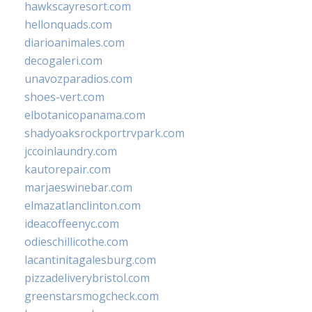
hawkscayresort.com
hellonquads.com
diarioanimales.com
decogaleri.com
unavozparadios.com
shoes-vert.com
elbotanicopanama.com
shadyoaksrockportrvpark.com
jccoinlaundry.com
kautorepair.com
marjaeswinebar.com
elmazatlanclinton.com
ideacoffeenyc.com
odieschillicothe.com
lacantinitagalesburg.com
pizzadeliverybristol.com
greenstarsmogcheck.com