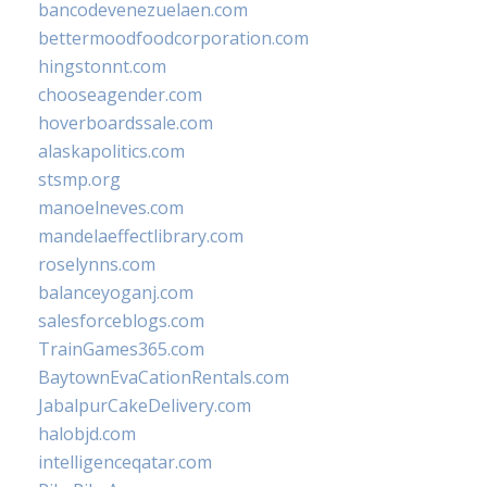
bancodevenezuelaen.com
bettermoodfoodcorporation.com
hingstonnt.com
chooseagender.com
hoverboardssale.com
alaskapolitics.com
stsmp.org
manoelneves.com
mandelaeffectlibrary.com
roselynns.com
balanceyoganj.com
salesforceblogs.com
TrainGames365.com
BaytownEvaCationRentals.com
JabalpurCakeDelivery.com
halobjd.com
intelligenceqatar.com