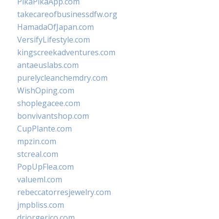
PikaPikaApp.com
takecareofbusinessdfw.org
HamadaOfJapan.com
VersifyLifestyle.com
kingscreekadventures.com
antaeuslabs.com
purelycleanchemdry.com
WishOping.com
shoplegacee.com
bonvivantshop.com
CupPlante.com
mpzin.com
stcreal.com
PopUpFlea.com
valueml.com
rebeccatorresjewelry.com
jmpbliss.com
drjorgerico.com