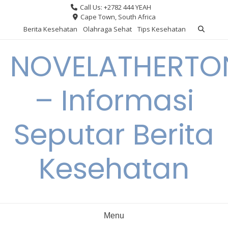
Skip
Call Us: +2782 444 YEAH
to
Cape Town, South Africa
content
Berita Kesehatan
Olahraga Sehat
Tips Kesehatan
NOVELATHERTO
– Informasi
Seputar Berita
Kesehatan
Menu