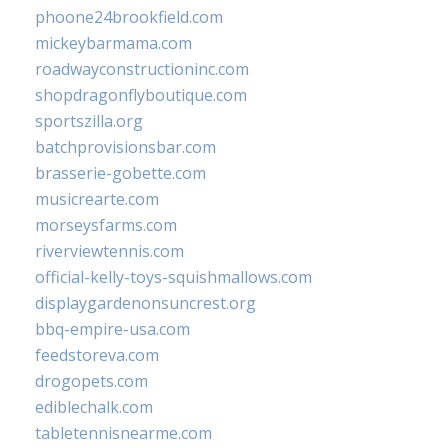
phoone24brookfield.com
mickeybarmama.com
roadwayconstructioninc.com
shopdragonflyboutique.com
sportszilla.org
batchprovisionsbar.com
brasserie-gobette.com
musicrearte.com
morseysfarms.com
riverviewtennis.com
official-kelly-toys-squishmallows.com
displaygardenonsuncrest.org
bbq-empire-usa.com
feedstoreva.com
drogopets.com
ediblechalk.com
tabletennisnearme.com