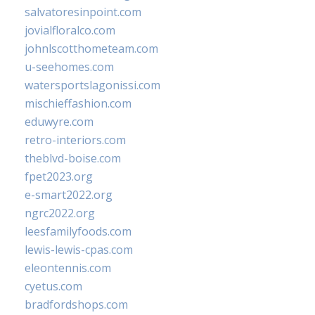
salvatoresinpoint.com
jovialfloralco.com
johnlscotthometeam.com
u-seehomes.com
watersportslagonissi.com
mischieffashion.com
eduwyre.com
retro-interiors.com
theblvd-boise.com
fpet2023.org
e-smart2022.org
ngrc2022.org
leesfamilyfoods.com
lewis-lewis-cpas.com
eleontennis.com
cyetus.com
bradfordshops.com