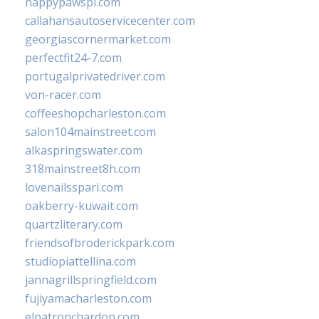
happypawspl.com
callahansautoservicecenter.com
georgiascornermarket.com
perfectfit24-7.com
portugalprivatedriver.com
von-racer.com
coffeeshopcharleston.com
salon104mainstreet.com
alkaspringswater.com
318mainstreet8h.com
lovenailsspari.com
oakberry-kuwait.com
quartzliterary.com
friendsofbroderickpark.com
studiopiattellina.com
jannagrillspringfield.com
fujiyamacharleston.com
elpatronchardon.com