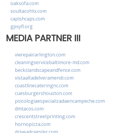
oaksofa.com
soultacohtx.com
capishcaps.com
gpsyfl.org
MEDIA PARTNER III
vwrepairarlington.com
cleaningservicebaltimore-md.com
beckslandscapeandfence.com
vistaaltadelveramendi.com
coastlinecateringnc.com
cuesburgershouston.com
psicologiaespecializadaencampeche.com
dmtacos.com
crescentstreetprinting.com
hornopizza.com
driveadragster.com