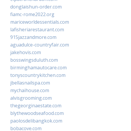
donglaishun-order.com
fiamc-rome2022.org
mariceworldessentials.com
lafisheriarestaurant.com
915jazzandmore.com
aguadulce-countryfair.com
jakehovis.com
bosswingsduluth.com
birminghamautocare.com
tonyscountrykitchen.com
jbellasnailspa.com
mychaihouse.com
alvisgrooming.com
thegeorginaestate.com
blythewoodseafood.com
paolosdelibangkok.com
bobacove.com