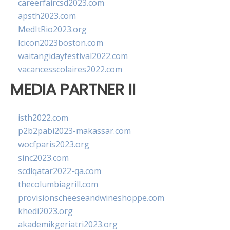
careerfaircsd2023.com
apsth2023.com
MedItRio2023.org
lcicon2023boston.com
waitangidayfestival2022.com
vacancesscolaires2022.com
MEDIA PARTNER II
isth2022.com
p2b2pabi2023-makassar.com
wocfparis2023.org
sinc2023.com
scdlqatar2022-qa.com
thecolumbiagrill.com
provisionscheeseandwineshoppe.com
khedi2023.org
akademikgeriatri2023.org