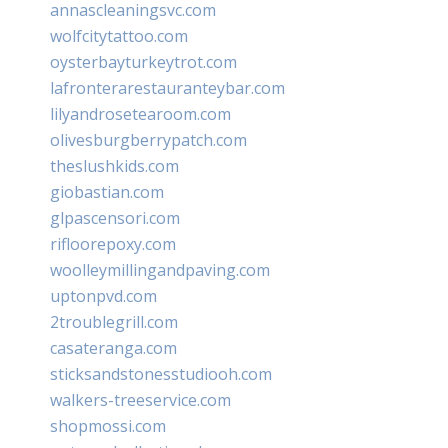
annascleaningsvc.com
wolfcitytattoo.com
oysterbayturkeytrot.com
lafronterarestauranteybar.com
lilyandrosetearoom.com
olivesburgberrypatch.com
theslushkids.com
giobastian.com
glpascensori.com
rifloorepoxy.com
woolleymillingandpaving.com
uptonpvd.com
2troublegrill.com
casateranga.com
sticksandstonesstudiooh.com
walkers-treeservice.com
shopmossi.com