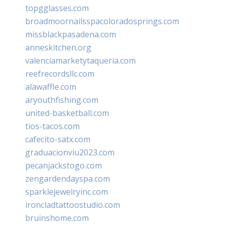
topgglasses.com
broadmoornailsspacoloradosprings.com
missblackpasadena.com
anneskitchen.org
valenciamarketytaqueria.com
reefrecordsllc.com
alawaffle.com
aryouthfishing.com
united-basketball.com
tios-tacos.com
cafecito-satx.com
graduacionviu2023.com
pecanjackstogo.com
zengardendayspa.com
sparklejewelryinc.com
ironcladtattoostudio.com
bruinshome.com