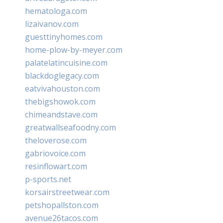
hematologa.com
lizaivanov.com
guesttinyhomes.com
home-plow-by-meyer.com
palatelatincuisine.com
blackdoglegacy.com
eatvivahouston.com
thebigshowok.com
chimeandstave.com
greatwallseafoodny.com
theloverose.com
gabriovoice.com
resinflowart.com
p-sports.net
korsairstreetwear.com
petshopallston.com
avenue26tacos.com