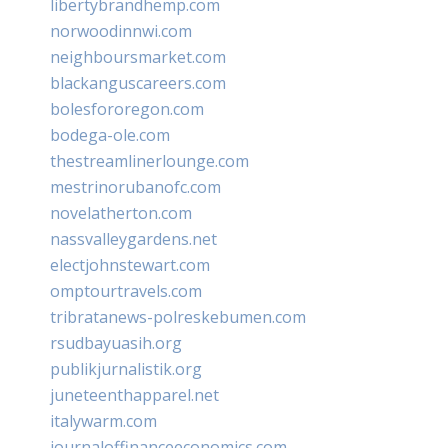
libertybrandhemp.com
norwoodinnwi.com
neighboursmarket.com
blackanguscareers.com
bolesfororegon.com
bodega-ole.com
thestreamlinerlounge.com
mestrinorubanofc.com
novelatherton.com
nassvalleygardens.net
electjohnstewart.com
omptourtravels.com
tribratanews-polreskebumen.com
rsudbayuasih.org
publikjurnalistik.org
juneteenthapparel.net
italywarm.com
journaloffinanceeconomics.com