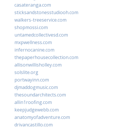
casateranga.com
sticksandstonesstudiooh.com
walkers-treeservice.com
shopmossi.com
untamedcollectivesd.com
mxpwellness.com
infernocanine.com
thepaperhousecollection.com
allisonwillisholley.com
solslite.org
portwayinn.com
djmaddogmusic.com
thesoundarchitects.com
allin1roofing.com
keepjudgewebb.com
anatomyofadventure.com
drivancastillo.com