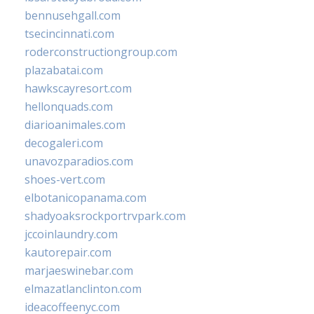
bennusehgall.com
tsecincinnati.com
roderconstructiongroup.com
plazabatai.com
hawkscayresort.com
hellonquads.com
diarioanimales.com
decogaleri.com
unavozparadios.com
shoes-vert.com
elbotanicopanama.com
shadyoaksrockportrvpark.com
jccoinlaundry.com
kautorepair.com
marjaeswinebar.com
elmazatlanclinton.com
ideacoffeenyc.com