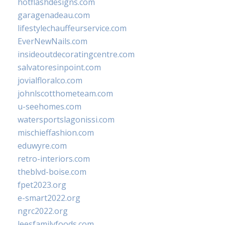
hotflashdesigns.com
garagenadeau.com
lifestylechauffeurservice.com
EverNewNails.com
insideoutdecoratingcentre.com
salvatoresinpoint.com
jovialfloralco.com
johnlscotthometeam.com
u-seehomes.com
watersportslagonissi.com
mischieffashion.com
eduwyre.com
retro-interiors.com
theblvd-boise.com
fpet2023.org
e-smart2022.org
ngrc2022.org
leesfamilyfoods.com