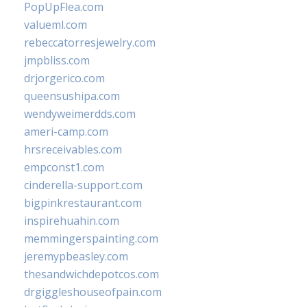
PopUpFlea.com
valueml.com
rebeccatorresjewelry.com
jmpbliss.com
drjorgerico.com
queensushipa.com
wendyweimerdds.com
ameri-camp.com
hrsreceivables.com
empconst1.com
cinderella-support.com
bigpinkrestaurant.com
inspirehuahin.com
memmingerspainting.com
jeremypbeasley.com
thesandwichdepotcos.com
drgiggleshouseofpain.com