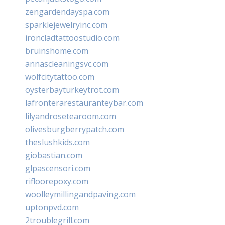
zengardendayspa.com
sparklejewelryinc.com
ironcladtattoostudio.com
bruinshome.com
annascleaningsvc.com
wolfcitytattoo.com
oysterbayturkeytrot.com
lafronterarestauranteybar.com
lilyandrosetearoom.com
olivesburgberrypatch.com
theslushkids.com
giobastian.com
glpascensori.com
rifloorepoxy.com
woolleymillingandpaving.com
uptonpvd.com
2troublegrill.com