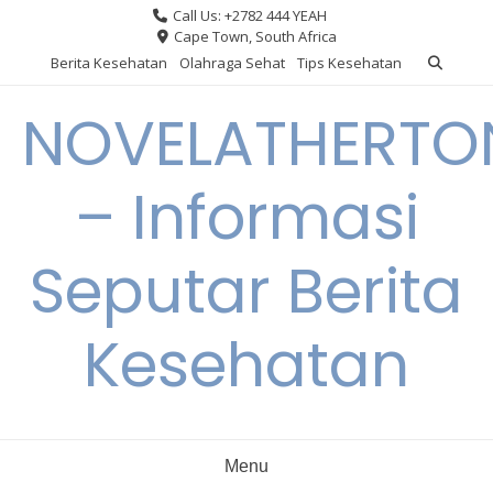
Skip
Call Us: +2782 444 YEAH
to
Cape Town, South Africa
content
Berita Kesehatan
Olahraga Sehat
Tips Kesehatan
NOVELATHERTO
– Informasi
Seputar Berita
Kesehatan
Menu