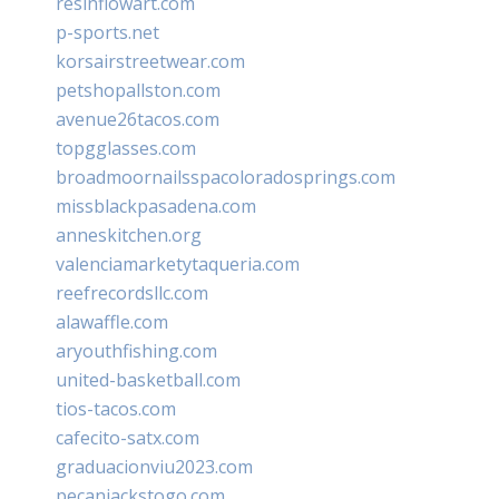
resinflowart.com
p-sports.net
korsairstreetwear.com
petshopallston.com
avenue26tacos.com
topgglasses.com
broadmoornailsspacoloradosprings.com
missblackpasadena.com
anneskitchen.org
valenciamarketytaqueria.com
reefrecordsllc.com
alawaffle.com
aryouthfishing.com
united-basketball.com
tios-tacos.com
cafecito-satx.com
graduacionviu2023.com
pecanjackstogo.com