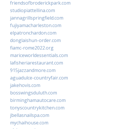
friendsofbroderickpark.com
studiopiattellina.com
jannagrillspringfield.com
fujiyamacharleston.com
elpatronchardon.com
donglaishun-order.com
fiamc-rome2022.org
mariceworldessentials.com
lafisheriarestaurant.com
915jazzandmore.com
aguadulce-countryfair.com
jakehovis.com
bosswingsduluth.com
birminghamautocare.com
tonyscountrykitchen.com
jbellasnailspa.com
mychaihouse.com