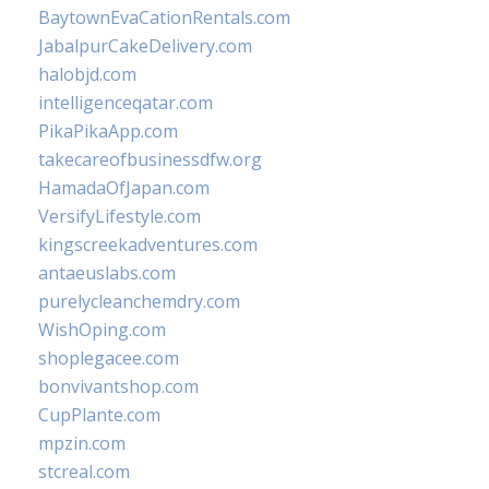
BaytownEvaCationRentals.com
JabalpurCakeDelivery.com
halobjd.com
intelligenceqatar.com
PikaPikaApp.com
takecareofbusinessdfw.org
HamadaOfJapan.com
VersifyLifestyle.com
kingscreekadventures.com
antaeuslabs.com
purelycleanchemdry.com
WishOping.com
shoplegacee.com
bonvivantshop.com
CupPlante.com
mpzin.com
stcreal.com