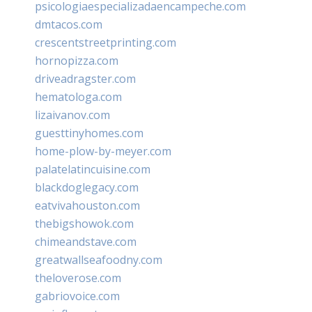
psicologiaespecializadaencampeche.com
dmtacos.com
crescentstreetprinting.com
hornopizza.com
driveadragster.com
hematologa.com
lizaivanov.com
guesttinyhomes.com
home-plow-by-meyer.com
palatelatincuisine.com
blackdoglegacy.com
eatvivahouston.com
thebigshowok.com
chimeandstave.com
greatwallseafoodny.com
theloverose.com
gabriovoice.com