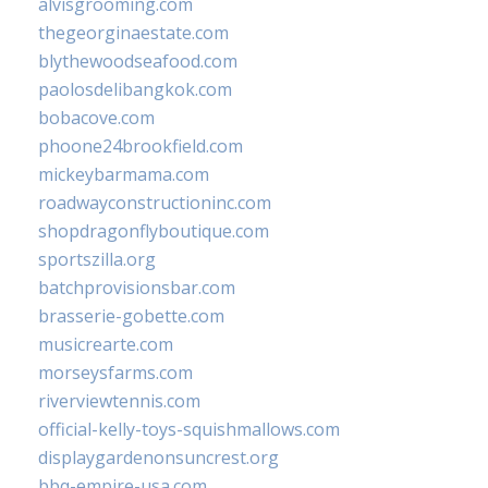
alvisgrooming.com
thegeorginaestate.com
blythewoodseafood.com
paolosdelibangkok.com
bobacove.com
phoone24brookfield.com
mickeybarmama.com
roadwayconstructioninc.com
shopdragonflyboutique.com
sportszilla.org
batchprovisionsbar.com
brasserie-gobette.com
musicrearte.com
morseysfarms.com
riverviewtennis.com
official-kelly-toys-squishmallows.com
displaygardenonsuncrest.org
bbq-empire-usa.com