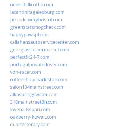
odieschillicothe.com
lacantinitagalesburg.com
pizzadeliverybristol.com
greenstarsmogcheck.com
happypawspl.com
callahansautoservicecenter.com
georgiascornermarket.com
perfectfit24-7.com
portugalprivatedriver.com
von-racer.com
coffeeshopcharleston.com
salon104mainstreet.com
alkaspringswater.com
318mainstreet8h.com
lovenailsspari.com
oakberry-kuwait.com
quartzliterary.com