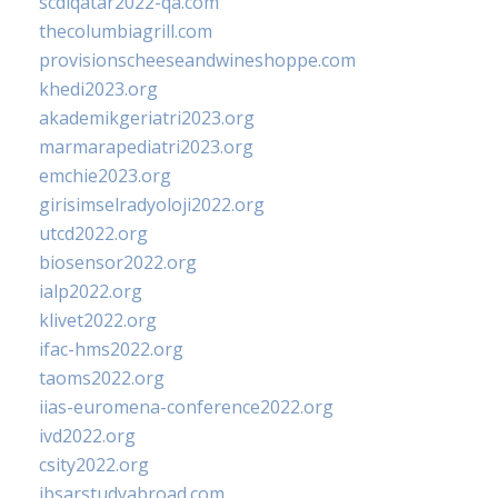
scdlqatar2022-qa.com
thecolumbiagrill.com
provisionscheeseandwineshoppe.com
khedi2023.org
akademikgeriatri2023.org
marmarapediatri2023.org
emchie2023.org
girisimselradyoloji2022.org
utcd2022.org
biosensor2022.org
ialp2022.org
klivet2022.org
ifac-hms2022.org
taoms2022.org
iias-euromena-conference2022.org
ivd2022.org
csity2022.org
ibsarstudyabroad.com