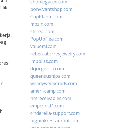
 Ada
shoplegacee.com
liki
bonvivantshop.com
CupPlante.com
mpzin.com
stcreal.com
kerja,
PopUpFlea.com
bagi
valueml.com
rebeccatorresjewelry.com
jmpbliss.com
presi
drjorgerico.com
queensushipa.com
in
wendyweimerdds.com
ameri-camp.com
hrsreceivables.com
empconst1.com
ah
cinderella-support.com
bigpinkrestaurant.com