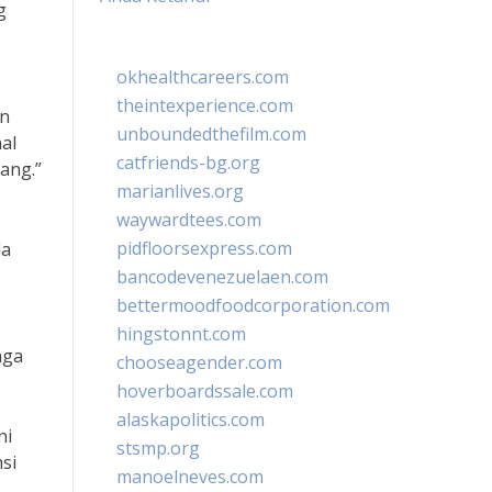
g
okhealthcareers.com
theintexperience.com
an
unboundedthefilm.com
al
catfriends-bg.org
ang.”
marianlives.org
waywardtees.com
pidfloorsexpress.com
la
bancodevenezuelaen.com
bettermoodfoodcorporation.com
hingstonnt.com
aga
chooseagender.com
hoverboardssale.com
alaskapolitics.com
ni
stsmp.org
si
manoelneves.com