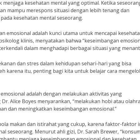
 menjaga kesehatan mental yang optimal. Ketika seseoran
kan mampu merespons situasi dengan lebih tenang dan
if pada kesehatan mental seseorang.
an emosional adalah kunci utama untuk mencapai kesehat
g psikolog klinis, menyatakan bahwa “keseimbangan emosion
erkendali dalam menghadapi berbagai situasi yang menant
ekanan dan stres dalam kehidupan sehari-hari yang bisa
karena itu, penting bagi kita untuk belajar cara mengelo
 emosional adalah dengan melakukan aktivitas yang
Dr. Alice Boyes menyarankan, “melakukan hobi atau olahr
nan dan meningkatkan keseimbangan emosional.”
ola makan dan istirahat yang cukup, karena faktor-faktor i
 seseorang. Menurut ahli gizi, Dr. Sarah Brewer, “konsum
embantu menjaga keseimbangan emosional dan kesehatan