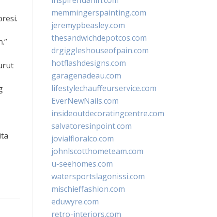
inspirehuahin.com
memmingerspainting.com
resi.
jeremypbeasley.com
thesandwichdepotcos.com
.”
drgiggleshouseofpain.com
hotflashdesigns.com
urut
garagenadeau.com
lifestylechauffeurservice.com
g
EverNewNails.com
insideoutdecoratingcentre.com
salvatoresinpoint.com
ita
jovialfloralco.com
johnlscotthometeam.com
u-seehomes.com
watersportslagonissi.com
mischieffashion.com
eduwyre.com
retro-interiors.com