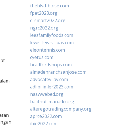
theblvd-boise.com
fpet2023.org
e-smart2022.org
ngrc2022.org
leesfamilyfoods.com
lewis-lewis-cpas.com
eleontennis.com
cyetus.com
pat
bradfordshops.com
almadenranchsanjose.com
advocatevijay.com
dalam
adlibilimler2023.com
naswwebed.org
balithut-manado.org
alteregotradingcompany.org
atan
aprce2022.com
dengan
ibie2022.com