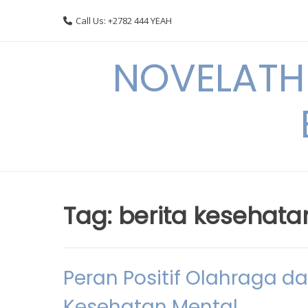
Skip
Call Us: +2782 444 YEAH
to
content
NOVELATHE
Tag:
berita kesehata
Peran Positif Olahraga da
Kesehatan Mental