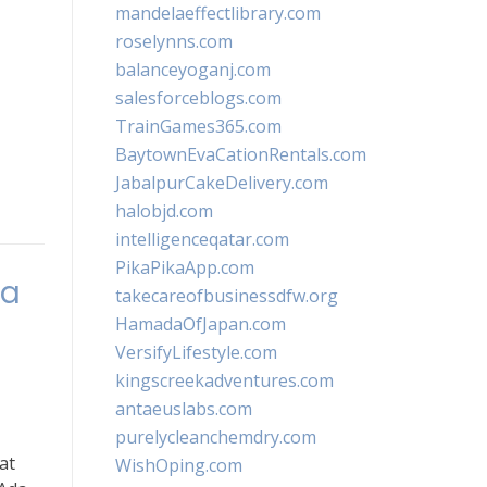
mandelaeffectlibrary.com
roselynns.com
balanceyoganj.com
salesforceblogs.com
TrainGames365.com
BaytownEvaCationRentals.com
JabalpurCakeDelivery.com
halobjd.com
intelligenceqatar.com
PikaPikaApp.com
na
takecareofbusinessdfw.org
HamadaOfJapan.com
VersifyLifestyle.com
kingscreekadventures.com
antaeuslabs.com
purelycleanchemdry.com
at
WishOping.com