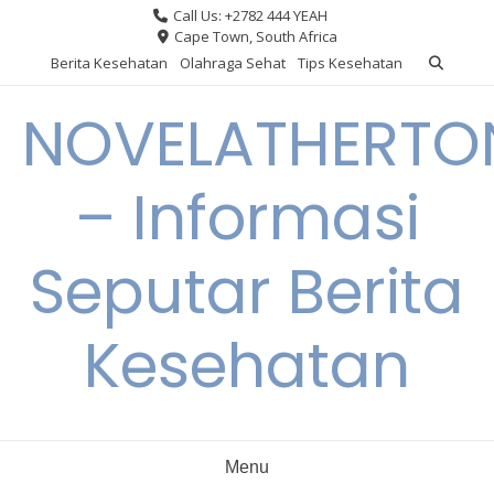
Skip
Call Us: +2782 444 YEAH
to
Cape Town, South Africa
content
Berita Kesehatan
Olahraga Sehat
Tips Kesehatan
NOVELATHERTO
– Informasi
Seputar Berita
Kesehatan
Menu