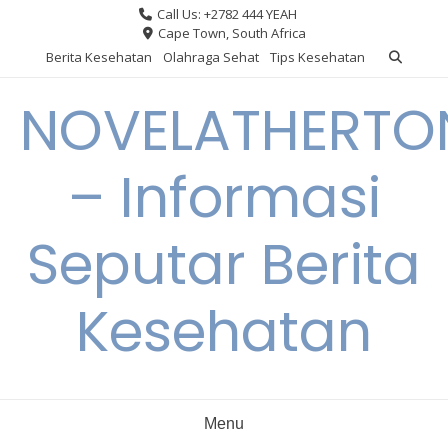
Skip
Call Us: +2782 444 YEAH
to
Cape Town, South Africa
content
Berita Kesehatan
Olahraga Sehat
Tips Kesehatan
NOVELATHERTO
– Informasi
Seputar Berita
Kesehatan
Menu