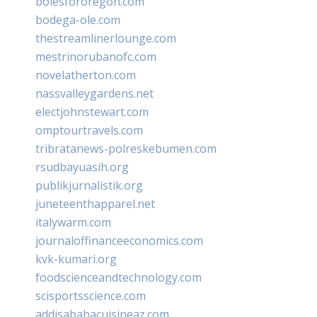
bolesfororegon.com
bodega-ole.com
thestreamlinerlounge.com
mestrinorubanofc.com
novelatherton.com
nassvalleygardens.net
electjohnstewart.com
omptourtravels.com
tribratanews-polreskebumen.com
rsudbayuasih.org
publikjurnalistik.org
juneteenthapparel.net
italywarm.com
journaloffinanceeconomics.com
kvk-kumari.org
foodscienceandtechnology.com
scisportsscience.com
addisababacuisineaz.com