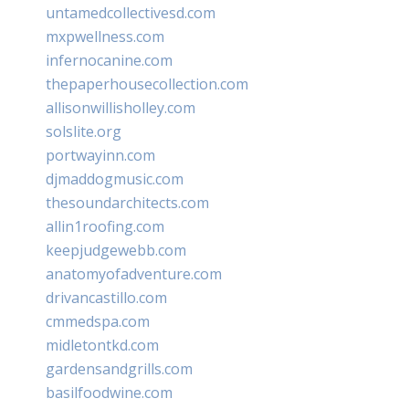
untamedcollectivesd.com
mxpwellness.com
infernocanine.com
thepaperhousecollection.com
allisonwillisholley.com
solslite.org
portwayinn.com
djmaddogmusic.com
thesoundarchitects.com
allin1roofing.com
keepjudgewebb.com
anatomyofadventure.com
drivancastillo.com
cmmedspa.com
midletontkd.com
gardensandgrills.com
basilfoodwine.com