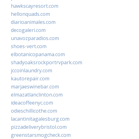
hawkscayresort.com
hellonquads.com
diarioanimales.com
decogaleri.com
unavozparadios.com
shoes-vert.com
elbotanicopanama.com
shadyoaksrockportrvpark.com
jccoinlaundry.com
kautorepair.com
marjaeswinebar.com
elmazatlanclinton.com
ideacoffeenyc.com
odieschillicothe.com
lacantinitagalesburg.com
pizzadeliverybristol.com
greenstarsmogcheck.com