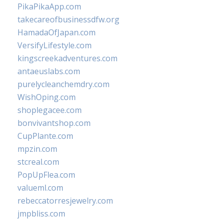
PikaPikaApp.com
takecareofbusinessdfw.org
HamadaOfJapan.com
VersifyLifestyle.com
kingscreekadventures.com
antaeuslabs.com
purelycleanchemdry.com
WishOping.com
shoplegacee.com
bonvivantshop.com
CupPlante.com
mpzin.com
stcreal.com
PopUpFlea.com
valueml.com
rebeccatorresjewelry.com
jmpbliss.com