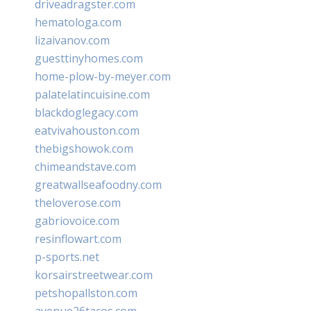
driveadragster.com
hematologa.com
lizaivanov.com
guesttinyhomes.com
home-plow-by-meyer.com
palatelatincuisine.com
blackdoglegacy.com
eatvivahouston.com
thebigshowok.com
chimeandstave.com
greatwallseafoodny.com
theloverose.com
gabriovoice.com
resinflowart.com
p-sports.net
korsairstreetwear.com
petshopallston.com
avenue26tacos.com