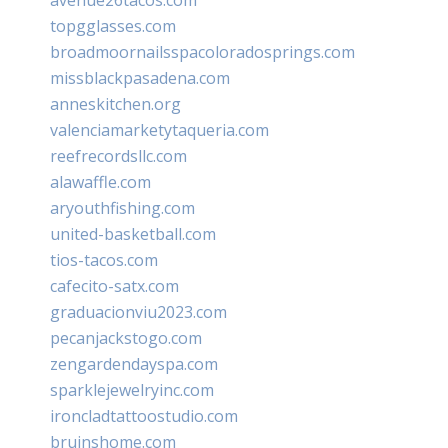
topgglasses.com
broadmoornailsspacoloradosprings.com
missblackpasadena.com
anneskitchen.org
valenciamarketytaqueria.com
reefrecordsllc.com
alawaffle.com
aryouthfishing.com
united-basketball.com
tios-tacos.com
cafecito-satx.com
graduacionviu2023.com
pecanjackstogo.com
zengardendayspa.com
sparklejewelryinc.com
ironcladtattoostudio.com
bruinshome.com