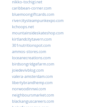
nikko-tochigi.net
caribbean-corner.com
bluemoongiftcards.com
rivercitysteampunkexpo.com
kchoops.net
mountainsideskateshop.com
kirtlandcitytavern.com
301nutritionspot.com
ammos-stores.com
loceanecreations.com
birdsongridgefarm.com
joiedevivblog.com
valera-amsterdam.com
libertybrandhemp.com
norwoodinnwi.com
neighboursmarket.com
blackanguscareers.com