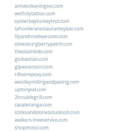
annascleaningsvc.com
wolfcitytattoo.com
oysterbayturkeytrot.com
lafronterarestauranteybar.com
lilyandrosetearoom.com
olivesburgberrypatch.com
theslushkids.com
giobastian.com
glpascensori.com
rifloorepoxy.com
woolleymillingandpaving.com
uptonpvd.com
2troublegrill.com
casateranga.com
sticksandstonesstudiooh.com
walkers-treeservice.com
shopmossi.com