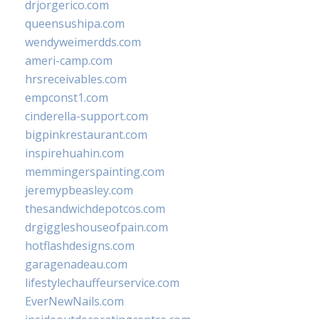
drjorgerico.com
queensushipa.com
wendyweimerdds.com
ameri-camp.com
hrsreceivables.com
empconst1.com
cinderella-support.com
bigpinkrestaurant.com
inspirehuahin.com
memmingerspainting.com
jeremypbeasley.com
thesandwichdepotcos.com
drgiggleshouseofpain.com
hotflashdesigns.com
garagenadeau.com
lifestylechauffeurservice.com
EverNewNails.com