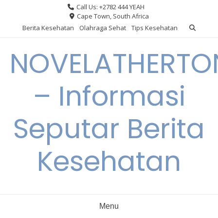
Skip
Call Us: +2782 444 YEAH
to
Cape Town, South Africa
content
Berita Kesehatan
Olahraga Sehat
Tips Kesehatan
NOVELATHERTO
– Informasi
Seputar Berita
Kesehatan
Menu