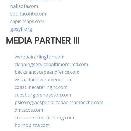
oaksofa.com
soultacohtx.com
capishcaps.com
gpsyfl.org
MEDIA PARTNER III
vwrepairarlington.com
cleaningservicebaltimore-md.com
beckslandscapeandfence.com
vistaaltadelveramendi.com
coastlinecateringnc.com
cuesburgershouston.com
psicologiaespecializadaencampeche.com
dmtacos.com
crescentstreetprinting.com
hornopizza.com