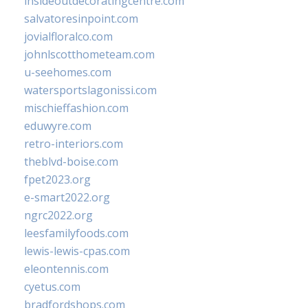
insideoutdecoratingcentre.com
salvatoresinpoint.com
jovialfloralco.com
johnlscotthometeam.com
u-seehomes.com
watersportslagonissi.com
mischieffashion.com
eduwyre.com
retro-interiors.com
theblvd-boise.com
fpet2023.org
e-smart2022.org
ngrc2022.org
leesfamilyfoods.com
lewis-lewis-cpas.com
eleontennis.com
cyetus.com
bradfordshops.com