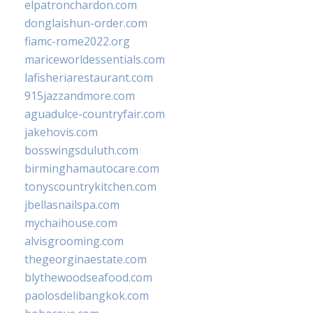
elpatronchardon.com
donglaishun-order.com
fiamc-rome2022.org
mariceworldessentials.com
lafisheriarestaurant.com
915jazzandmore.com
aguadulce-countryfair.com
jakehovis.com
bosswingsduluth.com
birminghamautocare.com
tonyscountrykitchen.com
jbellasnailspa.com
mychaihouse.com
alvisgrooming.com
thegeorginaestate.com
blythewoodseafood.com
paolosdelibangkok.com