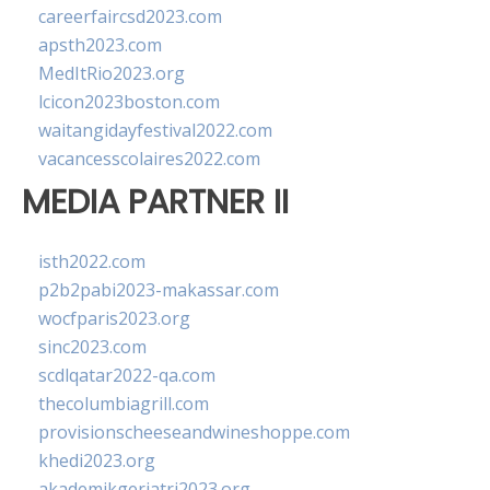
careerfaircsd2023.com
apsth2023.com
MedItRio2023.org
lcicon2023boston.com
waitangidayfestival2022.com
vacancesscolaires2022.com
MEDIA PARTNER II
isth2022.com
p2b2pabi2023-makassar.com
wocfparis2023.org
sinc2023.com
scdlqatar2022-qa.com
thecolumbiagrill.com
provisionscheeseandwineshoppe.com
khedi2023.org
akademikgeriatri2023.org