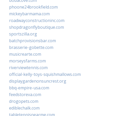
bobacove.com
phoone24brookfield.com
mickeybarmama.com
roadwayconstructioninc.com
shopdragonflyboutique.com
sportszilla.org
batchprovisionsbar.com
brasserie-gobette.com
musicrearte.com
morseysfarms.com
riverviewtennis.com
official-kelly-toys-squishmallows.com
displaygardenonsuncrest.org
bbq-empire-usa.com
feedstoreva.com
drogopets.com
ediblechalk.com
tabletennisnearme.com