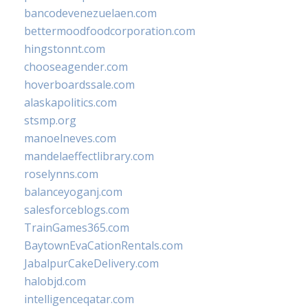
bancodevenezuelaen.com
bettermoodfoodcorporation.com
hingstonnt.com
chooseagender.com
hoverboardssale.com
alaskapolitics.com
stsmp.org
manoelneves.com
mandelaeffectlibrary.com
roselynns.com
balanceyoganj.com
salesforceblogs.com
TrainGames365.com
BaytownEvaCationRentals.com
JabalpurCakeDelivery.com
halobjd.com
intelligenceqatar.com