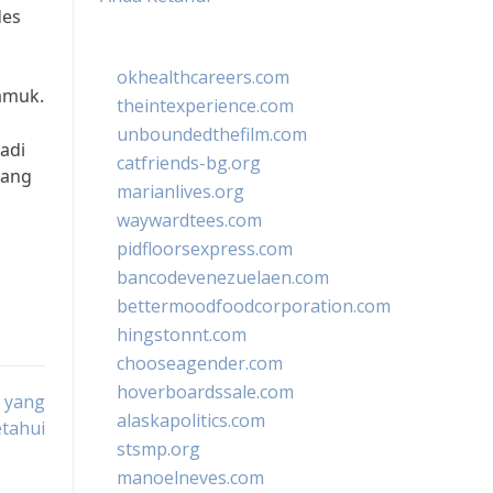
des
okhealthcareers.com
amuk.
theintexperience.com
unboundedthefilm.com
adi
catfriends-bg.org
nang
marianlives.org
waywardtees.com
pidfloorsexpress.com
bancodevenezuelaen.com
bettermoodfoodcorporation.com
hingstonnt.com
chooseagender.com
hoverboardssale.com
 yang
alaskapolitics.com
etahui
stsmp.org
manoelneves.com