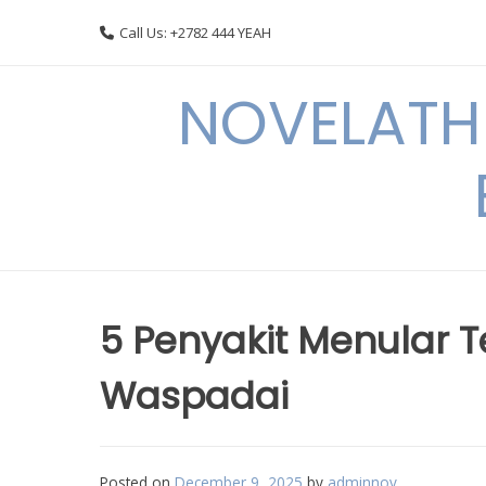
Skip
Call Us: +2782 444 YEAH
to
content
NOVELATHE
5 Penyakit Menular 
Waspadai
Posted on
December 9, 2025
by
adminnov