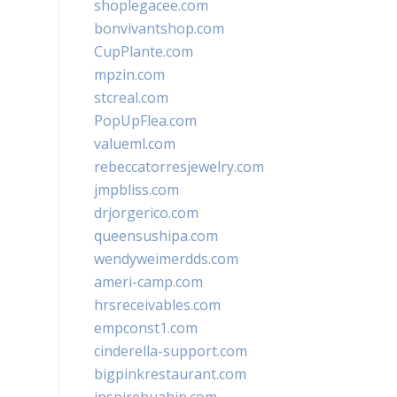
shoplegacee.com
bonvivantshop.com
CupPlante.com
mpzin.com
stcreal.com
PopUpFlea.com
valueml.com
rebeccatorresjewelry.com
jmpbliss.com
drjorgerico.com
queensushipa.com
wendyweimerdds.com
ameri-camp.com
hrsreceivables.com
empconst1.com
cinderella-support.com
bigpinkrestaurant.com