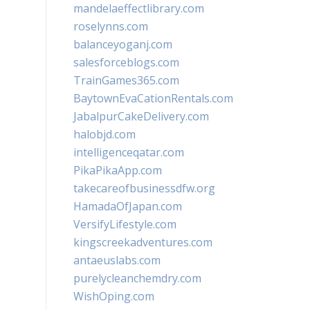
mandelaeffectlibrary.com
roselynns.com
balanceyoganj.com
salesforceblogs.com
TrainGames365.com
BaytownEvaCationRentals.com
JabalpurCakeDelivery.com
halobjd.com
intelligenceqatar.com
PikaPikaApp.com
takecareofbusinessdfw.org
HamadaOfJapan.com
VersifyLifestyle.com
kingscreekadventures.com
antaeuslabs.com
purelycleanchemdry.com
WishOping.com