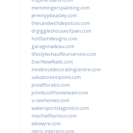
inspirehuahin.com
memmingerspainting.com
jeremypbeasley.com
thesandwichdepotcos.com
drgiggleshouseofpain.com
hotflashdesigns.com
garagenadeau.com
lifestylechauffeurservice.com
EverNewNails.com
insideoutdecoratingcentre.com
salvatoresinpoint.com
jovialfloralco.com
johnlscotthometeam.com
u-seehomes.com
watersportslagonissi.com
mischieffashion.com
eduwyre.com
retro-interiors.com