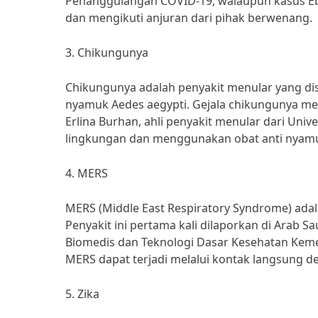
Penanggulangan COVID-19, walaupun kasus Ebol
dan mengikuti anjuran dari pihak berwenang.
3. Chikungunya
Chikungunya adalah penyakit menular yang dis
nyamuk Aedes aegypti. Gejala chikungunya meli
Erlina Burhan, ahli penyakit menular dari Uni
lingkungan dan menggunakan obat anti nyamu
4. MERS
MERS (Middle East Respiratory Syndrome) adal
Penyakit ini pertama kali dilaporkan di Arab S
Biomedis dan Teknologi Dasar Kesehatan Keme
MERS dapat terjadi melalui kontak langsung d
5. Zika