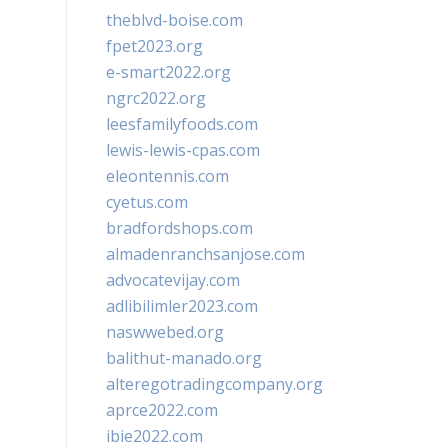
theblvd-boise.com
fpet2023.org
e-smart2022.org
ngrc2022.org
leesfamilyfoods.com
lewis-lewis-cpas.com
eleontennis.com
cyetus.com
bradfordshops.com
almadenranchsanjose.com
advocatevijay.com
adlibilimler2023.com
naswwebed.org
balithut-manado.org
alteregotradingcompany.org
aprce2022.com
ibie2022.com