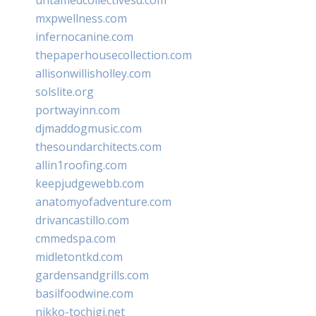
mxpwellness.com
infernocanine.com
thepaperhousecollection.com
allisonwillisholley.com
solslite.org
portwayinn.com
djmaddogmusic.com
thesoundarchitects.com
allin1roofing.com
keepjudgewebb.com
anatomyofadventure.com
drivancastillo.com
cmmedspa.com
midletontkd.com
gardensandgrills.com
basilfoodwine.com
nikko-tochigi.net