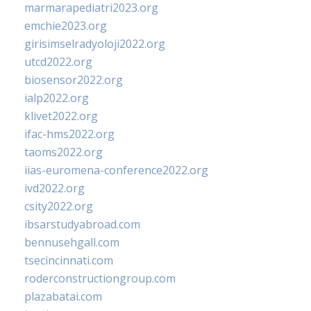
marmarapediatri2023.org
emchie2023.org
girisimselradyoloji2022.org
utcd2022.org
biosensor2022.org
ialp2022.org
klivet2022.org
ifac-hms2022.org
taoms2022.org
iias-euromena-conference2022.org
ivd2022.org
csity2022.org
ibsarstudyabroad.com
bennusehgall.com
tsecincinnati.com
roderconstructiongroup.com
plazabatai.com