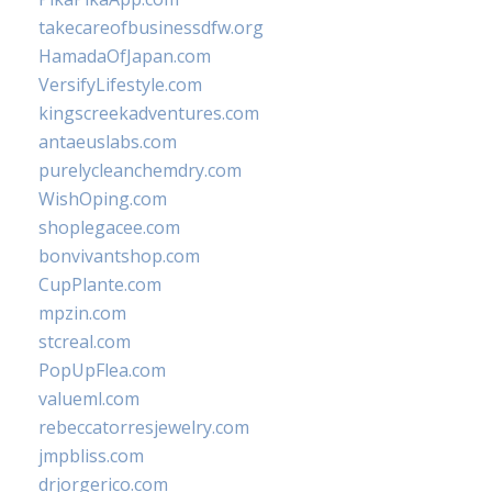
takecareofbusinessdfw.org
HamadaOfJapan.com
VersifyLifestyle.com
kingscreekadventures.com
antaeuslabs.com
purelycleanchemdry.com
WishOping.com
shoplegacee.com
bonvivantshop.com
CupPlante.com
mpzin.com
stcreal.com
PopUpFlea.com
valueml.com
rebeccatorresjewelry.com
jmpbliss.com
drjorgerico.com