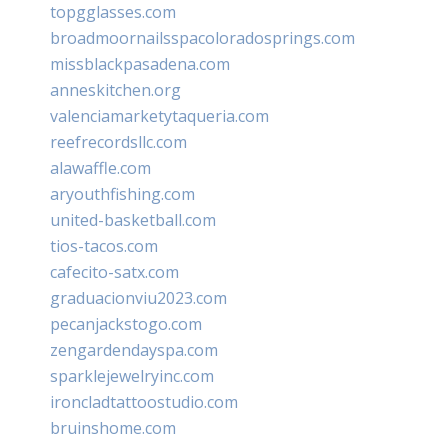
topgglasses.com
broadmoornailsspacoloradosprings.com
missblackpasadena.com
anneskitchen.org
valenciamarketytaqueria.com
reefrecordsllc.com
alawaffle.com
aryouthfishing.com
united-basketball.com
tios-tacos.com
cafecito-satx.com
graduacionviu2023.com
pecanjackstogo.com
zengardendayspa.com
sparklejewelryinc.com
ironcladtattoostudio.com
bruinshome.com