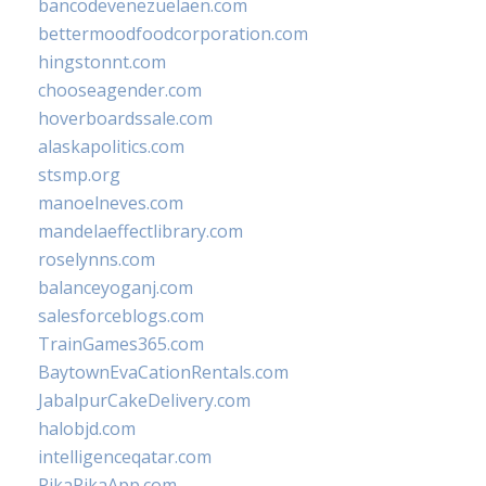
bancodevenezuelaen.com
bettermoodfoodcorporation.com
hingstonnt.com
chooseagender.com
hoverboardssale.com
alaskapolitics.com
stsmp.org
manoelneves.com
mandelaeffectlibrary.com
roselynns.com
balanceyoganj.com
salesforceblogs.com
TrainGames365.com
BaytownEvaCationRentals.com
JabalpurCakeDelivery.com
halobjd.com
intelligenceqatar.com
PikaPikaApp.com