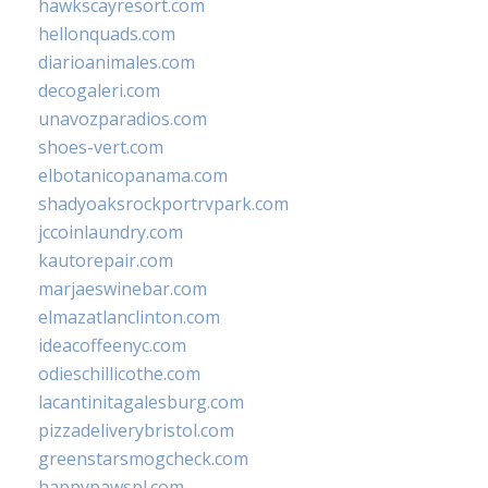
hawkscayresort.com
hellonquads.com
diarioanimales.com
decogaleri.com
unavozparadios.com
shoes-vert.com
elbotanicopanama.com
shadyoaksrockportrvpark.com
jccoinlaundry.com
kautorepair.com
marjaeswinebar.com
elmazatlanclinton.com
ideacoffeenyc.com
odieschillicothe.com
lacantinitagalesburg.com
pizzadeliverybristol.com
greenstarsmogcheck.com
happypawspl.com