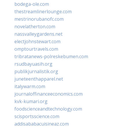
bodega-ole.com
thestreamlinerlounge.com
mestrinorubanofc.com
novelatherton.com
nassvalleygardens.net
electjohnstewart.com
omptourtravels.com
tribratanews-polreskebumen.com
rsudbayuasih.org
publikjurnalistik.org
juneteenthapparel.net
italywarm.com
journaloffinanceeconomics.com
kvk-kumari.org
foodscienceandtechnology.com
scisportsscience.com
addisababacuisineaz.com