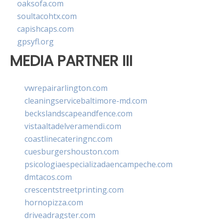
oaksofa.com
soultacohtx.com
capishcaps.com
gpsyfl.org
MEDIA PARTNER III
vwrepairarlington.com
cleaningservicebaltimore-md.com
beckslandscapeandfence.com
vistaaltadelveramendi.com
coastlinecateringnc.com
cuesburgershouston.com
psicologiaespecializadaencampeche.com
dmtacos.com
crescentstreetprinting.com
hornopizza.com
driveadragster.com