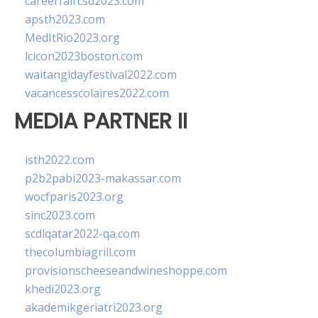
careerfaircsd2023.com
apsth2023.com
MedItRio2023.org
lcicon2023boston.com
waitangidayfestival2022.com
vacancesscolaires2022.com
MEDIA PARTNER II
isth2022.com
p2b2pabi2023-makassar.com
wocfparis2023.org
sinc2023.com
scdlqatar2022-qa.com
thecolumbiagrill.com
provisionscheeseandwineshoppe.com
khedi2023.org
akademikgeriatri2023.org