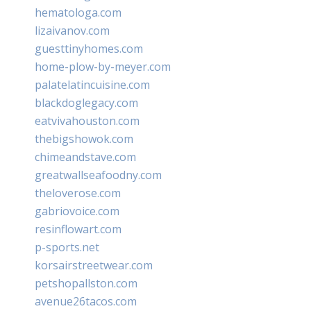
hematologa.com
lizaivanov.com
guesttinyhomes.com
home-plow-by-meyer.com
palatelatincuisine.com
blackdoglegacy.com
eatvivahouston.com
thebigshowok.com
chimeandstave.com
greatwallseafoodny.com
theloverose.com
gabriovoice.com
resinflowart.com
p-sports.net
korsairstreetwear.com
petshopallston.com
avenue26tacos.com