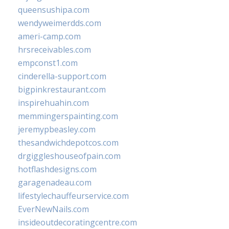
queensushipa.com
wendyweimerdds.com
ameri-camp.com
hrsreceivables.com
empconst1.com
cinderella-support.com
bigpinkrestaurant.com
inspirehuahin.com
memmingerspainting.com
jeremypbeasley.com
thesandwichdepotcos.com
drgiggleshouseofpain.com
hotflashdesigns.com
garagenadeau.com
lifestylechauffeurservice.com
EverNewNails.com
insideoutdecoratingcentre.com