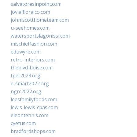
salvatoresinpoint.com
jovialfloralco.com
johnlscotthometeam.com
u-seehomes.com
watersportslagonissi.com
mischieffashion.com
eduwyre.com
retro-interiors.com
theblvd-boise.com
fpet2023.org
e-smart2022.org
ngrc2022.org
leesfamilyfoods.com
lewis-lewis-cpas.com
eleontennis.com
cyetus.com
bradfordshops.com