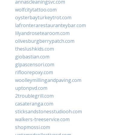
annascleaningsvc.com
wolfcitytattoo.com
oysterbayturkeytrot.com
lafronterarestauranteybar.com
lilyandrosetearoom.com
olivesburgberrypatch.com
theslushkids.com
giobastian.com
glpascensori.com
rifloorepoxy.com
woolleymillingandpaving.com
uptonpvd.com
2troublegrill.com
casateranga.com
sticksandstonesstudiooh.com
walkers-treeservice.com
shopmossi.com
untamedcollectivesd.com