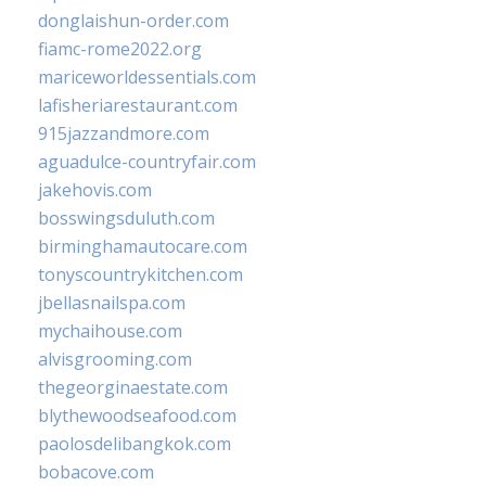
donglaishun-order.com
fiamc-rome2022.org
mariceworldessentials.com
lafisheriarestaurant.com
915jazzandmore.com
aguadulce-countryfair.com
jakehovis.com
bosswingsduluth.com
birminghamautocare.com
tonyscountrykitchen.com
jbellasnailspa.com
mychaihouse.com
alvisgrooming.com
thegeorginaestate.com
blythewoodseafood.com
paolosdelibangkok.com
bobacove.com