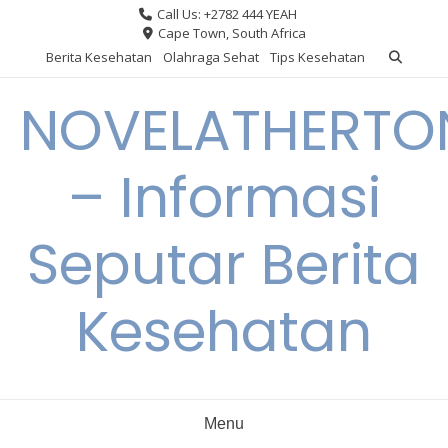
Skip
Call Us: +2782 444 YEAH
to
Cape Town, South Africa
content
Berita Kesehatan
Olahraga Sehat
Tips Kesehatan
NOVELATHERTO
– Informasi
Seputar Berita
Kesehatan
Menu