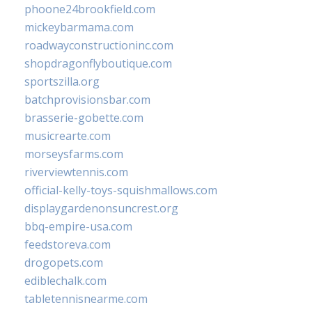
phoone24brookfield.com
mickeybarmama.com
roadwayconstructioninc.com
shopdragonflyboutique.com
sportszilla.org
batchprovisionsbar.com
brasserie-gobette.com
musicrearte.com
morseysfarms.com
riverviewtennis.com
official-kelly-toys-squishmallows.com
displaygardenonsuncrest.org
bbq-empire-usa.com
feedstoreva.com
drogopets.com
ediblechalk.com
tabletennisnearme.com