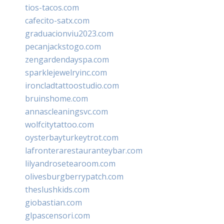
tios-tacos.com
cafecito-satx.com
graduacionviu2023.com
pecanjackstogo.com
zengardendayspa.com
sparklejewelryinc.com
ironcladtattoostudio.com
bruinshome.com
annascleaningsvc.com
wolfcitytattoo.com
oysterbayturkeytrot.com
lafronterarestauranteybar.com
lilyandrosetearoom.com
olivesburgberrypatch.com
theslushkids.com
giobastian.com
glpascensori.com