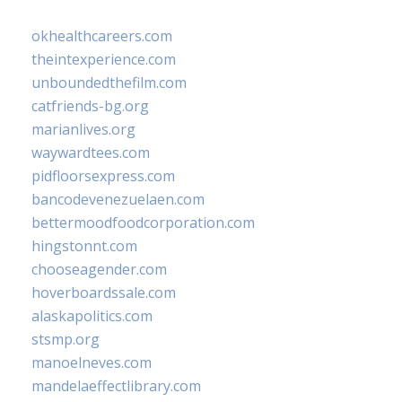
okhealthcareers.com
theintexperience.com
unboundedthefilm.com
catfriends-bg.org
marianlives.org
waywardtees.com
pidfloorsexpress.com
bancodevenezuelaen.com
bettermoodfoodcorporation.com
hingstonnt.com
chooseagender.com
hoverboardssale.com
alaskapolitics.com
stsmp.org
manoelneves.com
mandelaeffectlibrary.com