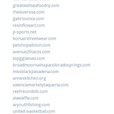
greatwallseafoodny.com
theloverose.com
gabriovoice.com
resinflowart.com
p-sports.net
korsairstreetwear.com
petshopallston.com
avenue26tacos.com
topgglasses.com
broadmoornailsspacoloradosprings.com
missblackpasadena.com
anneskitchen.org
valenciamarketytaqueria.com
reefrecordsllc.com
alawaffle.com
aryouthfishing.com
united-basketball.com