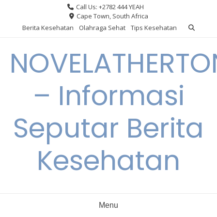
Skip
Call Us: +2782 444 YEAH
to
Cape Town, South Africa
content
Berita Kesehatan
Olahraga Sehat
Tips Kesehatan
NOVELATHERTO
– Informasi
Seputar Berita
Kesehatan
Menu