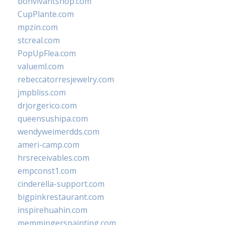
bonvivantshop.com
CupPlante.com
mpzin.com
stcreal.com
PopUpFlea.com
valueml.com
rebeccatorresjewelry.com
jmpbliss.com
drjorgerico.com
queensushipa.com
wendyweimerdds.com
ameri-camp.com
hrsreceivables.com
empconst1.com
cinderella-support.com
bigpinkrestaurant.com
inspirehuahin.com
memmingerspainting.com