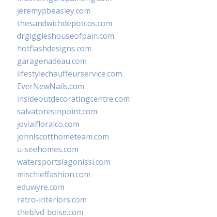
jeremypbeasley.com
thesandwichdepotcos.com
drgiggleshouseofpain.com
hotflashdesigns.com
garagenadeau.com
lifestylechauffeurservice.com
EverNewNails.com
insideoutdecoratingcentre.com
salvatoresinpoint.com
jovialfloralco.com
johnlscotthometeam.com
u-seehomes.com
watersportslagonissi.com
mischieffashion.com
eduwyre.com
retro-interiors.com
theblvd-boise.com