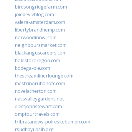
birdsongridgefarm.com
joiedevivblog.com
valera-amsterdam.com
libertybrandhemp.com
norwoodinnwi.com
neighboursmarket.com
blackanguscareers.com
bolesfororegon.com
bodega-ole.com
thestreamlinerlounge.com
mestrinorubanofc.com
novelatherton.com
nassvalleygardens.net
electjohnstewart.com
omptourtravels.com
tribratanews-polreskebumen.com
rsudbayuasih.org