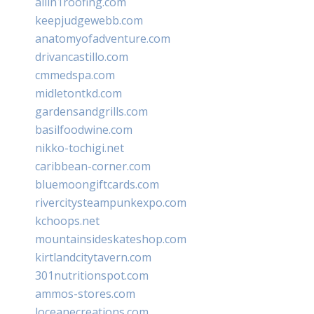
allin1roofing.com
keepjudgewebb.com
anatomyofadventure.com
drivancastillo.com
cmmedspa.com
midletontkd.com
gardensandgrills.com
basilfoodwine.com
nikko-tochigi.net
caribbean-corner.com
bluemoongiftcards.com
rivercitysteampunkexpo.com
kchoops.net
mountainsideskateshop.com
kirtlandcitytavern.com
301nutritionspot.com
ammos-stores.com
loceanecreations.com