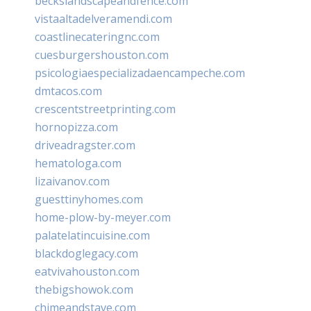
beckslandscapeandfence.com
vistaaltadelveramendi.com
coastlinecateringnc.com
cuesburgershouston.com
psicologiaespecializadaencampeche.com
dmtacos.com
crescentstreetprinting.com
hornopizza.com
driveadragster.com
hematologa.com
lizaivanov.com
guesttinyhomes.com
home-plow-by-meyer.com
palatelatincuisine.com
blackdoglegacy.com
eatvivahouston.com
thebigshowok.com
chimeandstave.com