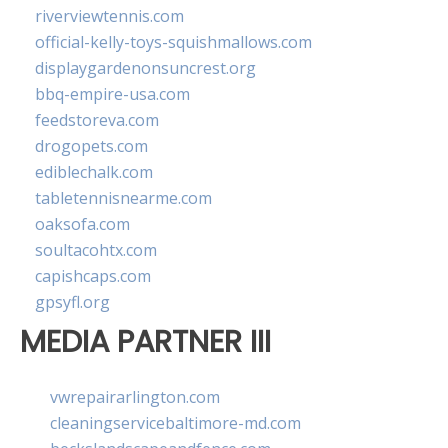
riverviewtennis.com
official-kelly-toys-squishmallows.com
displaygardenonsuncrest.org
bbq-empire-usa.com
feedstoreva.com
drogopets.com
ediblechalk.com
tabletennisnearme.com
oaksofa.com
soultacohtx.com
capishcaps.com
gpsyfl.org
MEDIA PARTNER III
vwrepairarlington.com
cleaningservicebaltimore-md.com