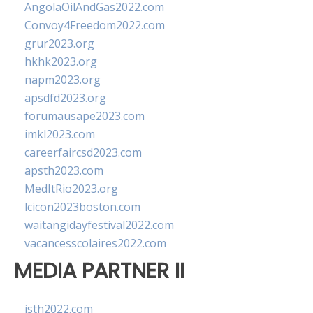
AngolaOilAndGas2022.com
Convoy4Freedom2022.com
grur2023.org
hkhk2023.org
napm2023.org
apsdfd2023.org
forumausape2023.com
imkl2023.com
careerfaircsd2023.com
apsth2023.com
MedItRio2023.org
lcicon2023boston.com
waitangidayfestival2022.com
vacancesscolaires2022.com
MEDIA PARTNER II
isth2022.com