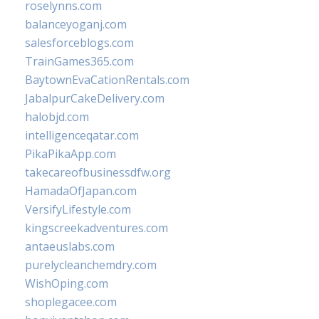
roselynns.com
balanceyoganj.com
salesforceblogs.com
TrainGames365.com
BaytownEvaCationRentals.com
JabalpurCakeDelivery.com
halobjd.com
intelligenceqatar.com
PikaPikaApp.com
takecareofbusinessdfw.org
HamadaOfJapan.com
VersifyLifestyle.com
kingscreekadventures.com
antaeuslabs.com
purelycleanchemdry.com
WishOping.com
shoplegacee.com