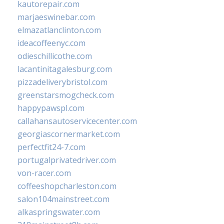
kautorepair.com
marjaeswinebar.com
elmazatlanclinton.com
ideacoffeenyc.com
odieschillicothe.com
lacantinitagalesburg.com
pizzadeliverybristol.com
greenstarsmogcheck.com
happypawspl.com
callahansautoservicecenter.com
georgiascornermarket.com
perfectfit24-7.com
portugalprivatedriver.com
von-racer.com
coffeeshopcharleston.com
salon104mainstreet.com
alkaspringswater.com