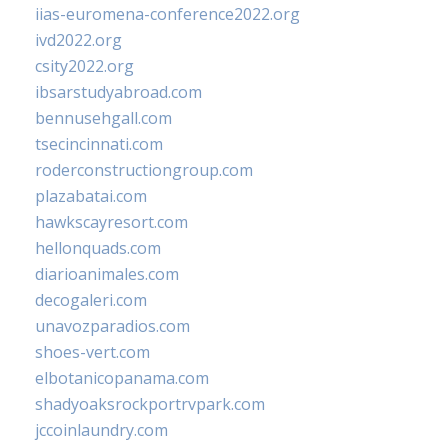
iias-euromena-conference2022.org
ivd2022.org
csity2022.org
ibsarstudyabroad.com
bennusehgall.com
tsecincinnati.com
roderconstructiongroup.com
plazabatai.com
hawkscayresort.com
hellonquads.com
diarioanimales.com
decogaleri.com
unavozparadios.com
shoes-vert.com
elbotanicopanama.com
shadyoaksrockportrvpark.com
jccoinlaundry.com