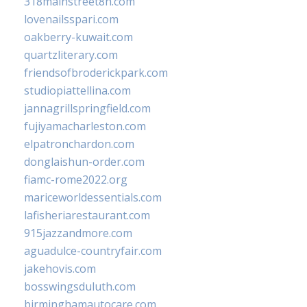
318mainstreet8h.com
lovenailsspari.com
oakberry-kuwait.com
quartzliterary.com
friendsofbroderickpark.com
studiopiattellina.com
jannagrillspringfield.com
fujiyamacharleston.com
elpatronchardon.com
donglaishun-order.com
fiamc-rome2022.org
mariceworldessentials.com
lafisheriarestaurant.com
915jazzandmore.com
aguadulce-countryfair.com
jakehovis.com
bosswingsduluth.com
birminghamautocare.com