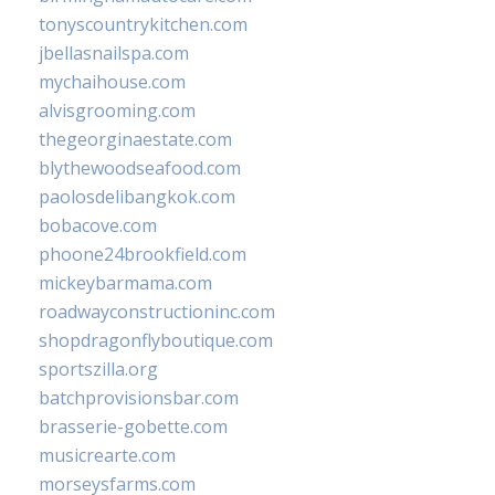
tonyscountrykitchen.com
jbellasnailspa.com
mychaihouse.com
alvisgrooming.com
thegeorginaestate.com
blythewoodseafood.com
paolosdelibangkok.com
bobacove.com
phoone24brookfield.com
mickeybarmama.com
roadwayconstructioninc.com
shopdragonflyboutique.com
sportszilla.org
batchprovisionsbar.com
brasserie-gobette.com
musicrearte.com
morseysfarms.com