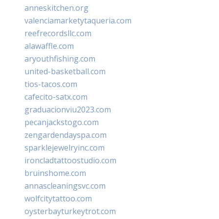
anneskitchen.org
valenciamarketytaqueria.com
reefrecordsllc.com
alawaffle.com
aryouthfishing.com
united-basketball.com
tios-tacos.com
cafecito-satx.com
graduacionviu2023.com
pecanjackstogo.com
zengardendayspa.com
sparklejewelryinc.com
ironcladtattoostudio.com
bruinshome.com
annascleaningsvc.com
wolfcitytattoo.com
oysterbayturkeytrot.com