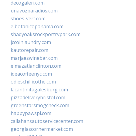
decogaleri.com
unavozparadios.com
shoes-vert.com
elbotanicopanama.com
shadyoaksrockportrvpark.com
jccoinlaundry.com
kautorepair.com
marjaeswinebar.com
elmazatlanclinton.com
ideacoffeenyc.com
odieschillicothe.com
lacantinitagalesburg.com
pizzadeliverybristol.com
greenstarsmogcheck.com
happypawspl.com
callahansautoservicecenter.com
georgiascornermarket.com