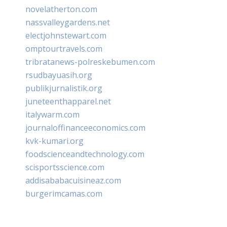
novelatherton.com
nassvalleygardens.net
electjohnstewart.com
omptourtravels.com
tribratanews-polreskebumen.com
rsudbayuasih.org
publikjurnalistik.org
juneteenthapparel.net
italywarm.com
journaloffinanceeconomics.com
kvk-kumari.org
foodscienceandtechnology.com
scisportsscience.com
addisababacuisineaz.com
burgerimcamas.com