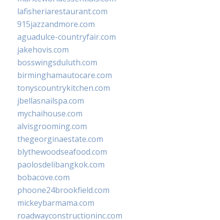
lafisheriarestaurant.com
915jazzandmore.com
aguadulce-countryfair.com
jakehovis.com
bosswingsduluth.com
birminghamautocare.com
tonyscountrykitchen.com
jbellasnailspa.com
mychaihouse.com
alvisgrooming.com
thegeorginaestate.com
blythewoodseafood.com
paolosdelibangkok.com
bobacove.com
phoone24brookfield.com
mickeybarmama.com
roadwayconstructioninc.com