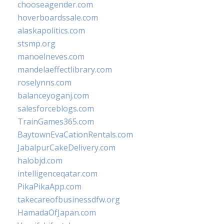
chooseagender.com
hoverboardssale.com
alaskapolitics.com
stsmp.org
manoelneves.com
mandelaeffectlibrary.com
roselynns.com
balanceyoganj.com
salesforceblogs.com
TrainGames365.com
BaytownEvaCationRentals.com
JabalpurCakeDelivery.com
halobjd.com
intelligenceqatar.com
PikaPikaApp.com
takecareofbusinessdfw.org
HamadaOfJapan.com