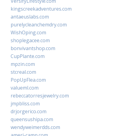
VersifyLifestyle.com
kingscreekadventures.com
antaeuslabs.com
purelycleanchemdry.com
WishOping.com
shoplegacee.com
bonvivantshop.com
CupPlante.com
mpzin.com
stcreal.com
PopUpFlea.com
valueml.com
rebeccatorresjewelry.com
jmpbliss.com
drjorgerico.com
queensushipa.com
wendyweimerdds.com
ameri-camp.com