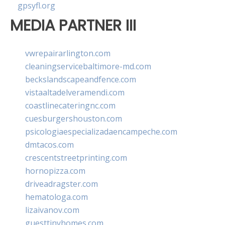
gpsyfl.org
MEDIA PARTNER III
vwrepairarlington.com
cleaningservicebaltimore-md.com
beckslandscapeandfence.com
vistaaltadelveramendi.com
coastlinecateringnc.com
cuesburgershouston.com
psicologiaespecializadaencampeche.com
dmtacos.com
crescentstreetprinting.com
hornopizza.com
driveadragster.com
hematologa.com
lizaivanov.com
guesttinyhomes.com