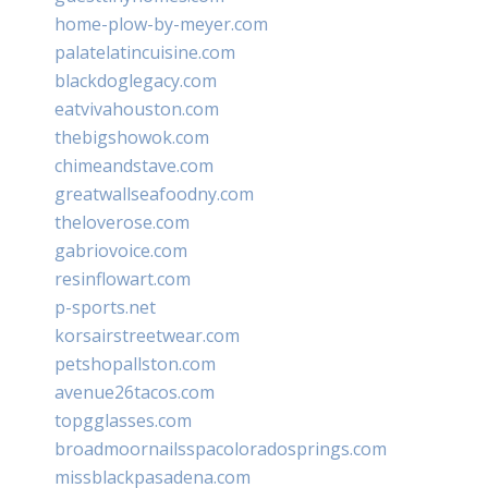
home-plow-by-meyer.com
palatelatincuisine.com
blackdoglegacy.com
eatvivahouston.com
thebigshowok.com
chimeandstave.com
greatwallseafoodny.com
theloverose.com
gabriovoice.com
resinflowart.com
p-sports.net
korsairstreetwear.com
petshopallston.com
avenue26tacos.com
topgglasses.com
broadmoornailsspacoloradosprings.com
missblackpasadena.com