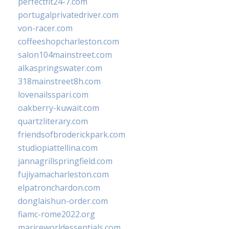
perfectfit24-7.com
portugalprivatedriver.com
von-racer.com
coffeeshopcharleston.com
salon104mainstreet.com
alkaspringswater.com
318mainstreet8h.com
lovenailsspari.com
oakberry-kuwait.com
quartzliterary.com
friendsofbroderickpark.com
studiopiattellina.com
jannagrillspringfield.com
fujiyamacharleston.com
elpatronchardon.com
donglaishun-order.com
fiamc-rome2022.org
mariceworldessentials.com