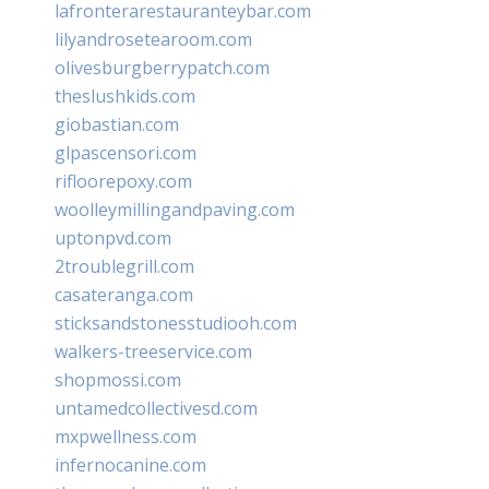
lafronterarestauranteybar.com
lilyandrosetearoom.com
olivesburgberrypatch.com
theslushkids.com
giobastian.com
glpascensori.com
rifloorepoxy.com
woolleymillingandpaving.com
uptonpvd.com
2troublegrill.com
casateranga.com
sticksandstonesstudiooh.com
walkers-treeservice.com
shopmossi.com
untamedcollectivesd.com
mxpwellness.com
infernocanine.com