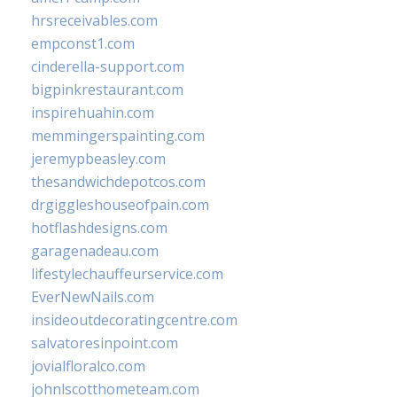
hrsreceivables.com
empconst1.com
cinderella-support.com
bigpinkrestaurant.com
inspirehuahin.com
memmingerspainting.com
jeremypbeasley.com
thesandwichdepotcos.com
drgiggleshouseofpain.com
hotflashdesigns.com
garagenadeau.com
lifestylechauffeurservice.com
EverNewNails.com
insideoutdecoratingcentre.com
salvatoresinpoint.com
jovialfloralco.com
johnlscotthometeam.com