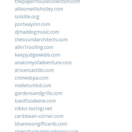
thepaperhousecollection.com
allisonwillisholley.com
solslite.org
portwayinn.com
djmaddogmusic.com
thesoundarchitects.com
allin1roofing.com
keepjudgewebb.com
anatomyofadventure.com
drivancastillo.com
cmmedspa.com
midletontkd.com
gardensandgrills.com
basilfoodwine.com
nikko-tochigi.net
caribbean-corner.com
bluemoongiftcards.com
rivercitysteampunkexpo.com