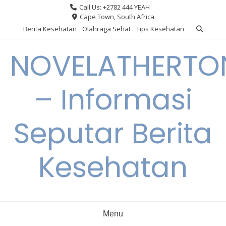
Skip
Call Us: +2782 444 YEAH
to
Cape Town, South Africa
content
Berita Kesehatan
Olahraga Sehat
Tips Kesehatan
NOVELATHERTO
– Informasi
Seputar Berita
Kesehatan
Menu