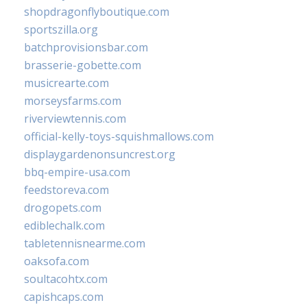
shopdragonflyboutique.com
sportszilla.org
batchprovisionsbar.com
brasserie-gobette.com
musicrearte.com
morseysfarms.com
riverviewtennis.com
official-kelly-toys-squishmallows.com
displaygardenonsuncrest.org
bbq-empire-usa.com
feedstoreva.com
drogopets.com
ediblechalk.com
tabletennisnearme.com
oaksofa.com
soultacohtx.com
capishcaps.com