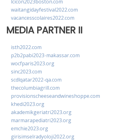
lcicon2023boston.com
waitangidayfestival2022.com
vacancesscolaires2022.com
MEDIA PARTNER II
isth2022.com
p2b2pabi2023-makassar.com
wocfparis2023.org
sinc2023.com
scdlqatar2022-qa.com
thecolumbiagrill.com
provisionscheeseandwineshoppe.com
khedi2023.org
akademikgeriatri2023.org
marmarapediatri2023.org
emchie2023.org
girisimselradyoloji2022.org