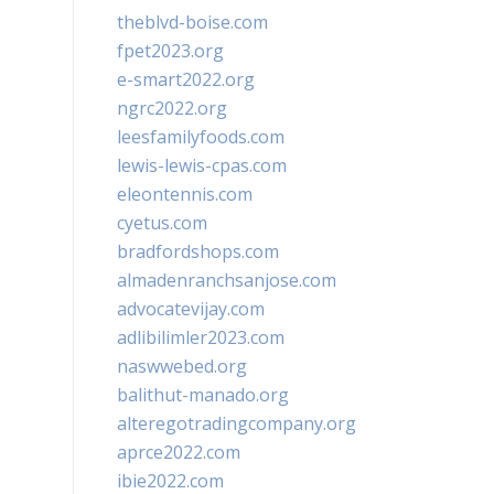
theblvd-boise.com
fpet2023.org
e-smart2022.org
ngrc2022.org
leesfamilyfoods.com
lewis-lewis-cpas.com
eleontennis.com
cyetus.com
bradfordshops.com
almadenranchsanjose.com
advocatevijay.com
adlibilimler2023.com
naswwebed.org
balithut-manado.org
alteregotradingcompany.org
aprce2022.com
ibie2022.com