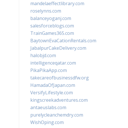
mandelaeffectlibrary.com
roselynns.com
balanceyoganj.com
salesforceblogs.com
TrainGames365.com
BaytownEvaCationRentals.com
JabalpurCakeDelivery.com
halobjd.com
intelligenceqatar.com
PikaPikaApp.com
takecareofbusinessdfw.org
HamadaOfJapan.com
VersifyLifestyle.com
kingscreekadventures.com
antaeuslabs.com
purelycleanchemdry.com
WishOping.com