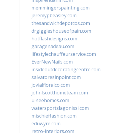
inspirehuahin.com
memmingerspainting.com
jeremypbeasley.com
thesandwichdepotcos.com
drgiggleshouseofpain.com
hotflashdesigns.com
garagenadeau.com
lifestylechauffeurservice.com
EverNewNails.com
insideoutdecoratingcentre.com
salvatoresinpoint.com
jovialfloralco.com
johnlscotthometeam.com
u-seehomes.com
watersportslagonissi.com
mischieffashion.com
eduwyre.com
retro-interiors.com