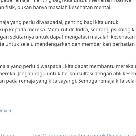
k pada remaja.” Penting bagi kita untuk memahami bahwa
n fisik, bukan hanya masalah kesehatan mental.
ja yang perlu diwaspadai, penting bagi kita untuk
 kepada mereka. Menurut dr. Indra, seorang psikolog kli
an sekitarnya untuk dapat mengatasi masalah kesehatan
 kita untuk selalu mendengarkan dan memberikan perhatian
ja yang perlu diwaspadai, kita dapat membantu mereka 
ereka. Jangan ragu untuk berkonsultasi dengan ahli kese
n pada remaja yang kita sayangi. Semoga remaja kita sela
remaja
l yang
Tips Olahraga yang Aman untuk Penderita J