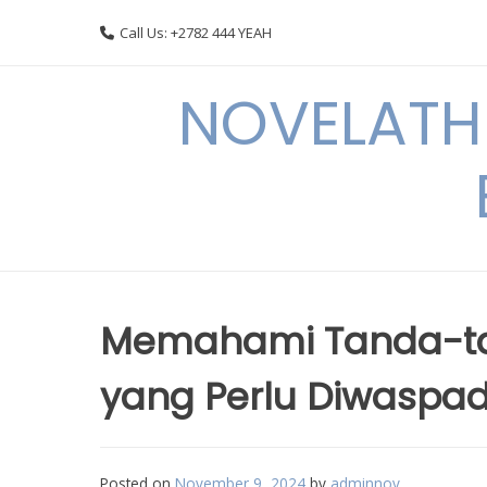
Skip
Call Us: +2782 444 YEAH
to
content
NOVELATHE
Memahami Tanda-ta
yang Perlu Diwaspad
Posted on
November 9, 2024
by
adminnov