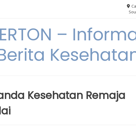
Ca
Sou
RTON – Informa
Berita Kesehata
nda Kesehatan Remaja
ai