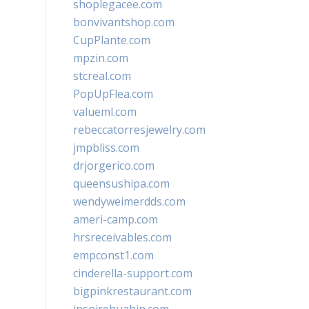
shoplegacee.com
bonvivantshop.com
CupPlante.com
mpzin.com
stcreal.com
PopUpFlea.com
valueml.com
rebeccatorresjewelry.com
jmpbliss.com
drjorgerico.com
queensushipa.com
wendyweimerdds.com
ameri-camp.com
hrsreceivables.com
empconst1.com
cinderella-support.com
bigpinkrestaurant.com