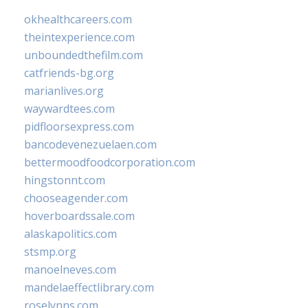
okhealthcareers.com
theintexperience.com
unboundedthefilm.com
catfriends-bg.org
marianlives.org
waywardtees.com
pidfloorsexpress.com
bancodevenezuelaen.com
bettermoodfoodcorporation.com
hingstonnt.com
chooseagender.com
hoverboardssale.com
alaskapolitics.com
stsmp.org
manoelneves.com
mandelaeffectlibrary.com
roselynns.com