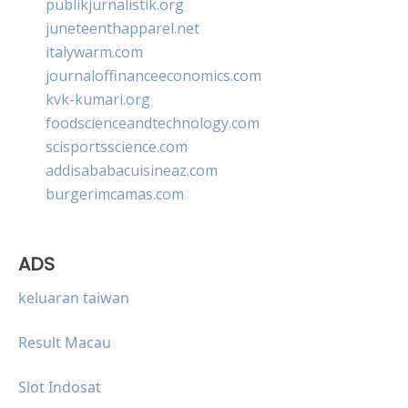
publikjurnalistik.org
juneteenthapparel.net
italywarm.com
journaloffinanceeconomics.com
kvk-kumari.org
foodscienceandtechnology.com
scisportsscience.com
addisababacuisineaz.com
burgerimcamas.com
ADS
keluaran taiwan
Result Macau
Slot Indosat