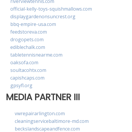
riverviewtennis.com
official-kelly-toys-squishmallows.com
displaygardenonsuncrest.org
bbq-empire-usa.com
feedstoreva.com
drogopets.com
ediblechalk.com
tabletennisnearme.com
oaksofa.com
soultacohtx.com
capishcaps.com
gpsyfl.org
MEDIA PARTNER III
vwrepairarlington.com
cleaningservicebaltimore-md.com
beckslandscapeandfence.com