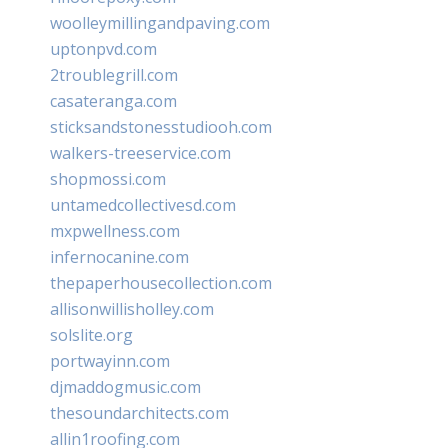
woolleymillingandpaving.com
uptonpvd.com
2troublegrill.com
casateranga.com
sticksandstonesstudiooh.com
walkers-treeservice.com
shopmossi.com
untamedcollectivesd.com
mxpwellness.com
infernocanine.com
thepaperhousecollection.com
allisonwillisholley.com
solslite.org
portwayinn.com
djmaddogmusic.com
thesoundarchitects.com
allin1roofing.com