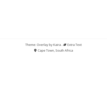
Theme: Overlay by
Kaira
.
Extra Text
Cape Town, South Africa