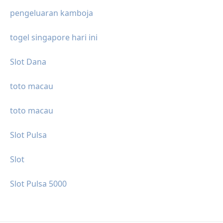
pengeluaran kamboja
togel singapore hari ini
Slot Dana
toto macau
toto macau
Slot Pulsa
Slot
Slot Pulsa 5000