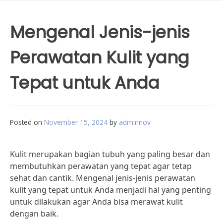
Mengenal Jenis-jenis
Perawatan Kulit yang
Tepat untuk Anda
Posted on
November 15, 2024
by
adminnov
Kulit merupakan bagian tubuh yang paling besar dan
membutuhkan perawatan yang tepat agar tetap
sehat dan cantik. Mengenal jenis-jenis perawatan
kulit yang tepat untuk Anda menjadi hal yang penting
untuk dilakukan agar Anda bisa merawat kulit
dengan baik.