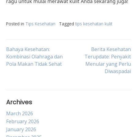
ragu untuk mulai merawat kulit Anda sekarang juga!
Posted in
Tips Kesehatan
Tagged
tips kesehatan kulit
Post
Bahaya Kesehatan:
Berita Kesehatan
Kombinasi Olahraga dan
Terupdate: Penyakit
Pola Makan Tidak Sehat
Menular yang Perlu
navigation
Diwaspadai
Archives
March 2026
February 2026
January 2026