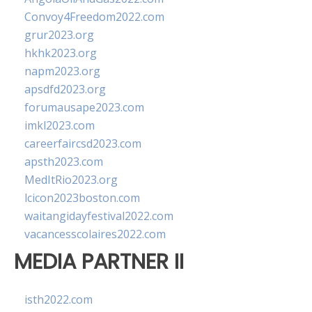
Convoy4Freedom2022.com
grur2023.org
hkhk2023.org
napm2023.org
apsdfd2023.org
forumausape2023.com
imkl2023.com
careerfaircsd2023.com
apsth2023.com
MedItRio2023.org
lcicon2023boston.com
waitangidayfestival2022.com
vacancesscolaires2022.com
MEDIA PARTNER II
isth2022.com