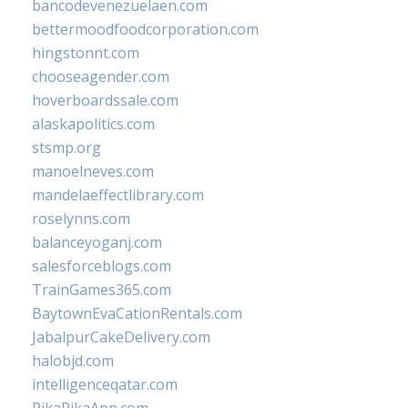
bancodevenezuelaen.com
bettermoodfoodcorporation.com
hingstonnt.com
chooseagender.com
hoverboardssale.com
alaskapolitics.com
stsmp.org
manoelneves.com
mandelaeffectlibrary.com
roselynns.com
balanceyoganj.com
salesforceblogs.com
TrainGames365.com
BaytownEvaCationRentals.com
JabalpurCakeDelivery.com
halobjd.com
intelligenceqatar.com