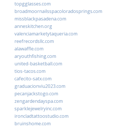
topgglasses.com
broadmoornailsspacoloradosprings.com
missblackpasadena.com
anneskitchen.org
valenciamarketytaqueria.com
reefrecordsllc.com
alawaffle.com
aryouthfishing.com
united-basketball.com
tios-tacos.com
cafecito-satx.com
graduacionviu2023.com
pecanjackstogo.com
zengardendayspa.com
sparklejewelryinc.com
ironcladtattoostudio.com
bruinshome.com