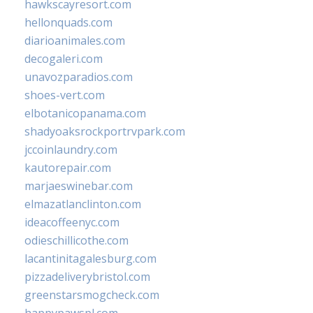
hawkscayresort.com
hellonquads.com
diarioanimales.com
decogaleri.com
unavozparadios.com
shoes-vert.com
elbotanicopanama.com
shadyoaksrockportrvpark.com
jccoinlaundry.com
kautorepair.com
marjaeswinebar.com
elmazatlanclinton.com
ideacoffeenyc.com
odieschillicothe.com
lacantinitagalesburg.com
pizzadeliverybristol.com
greenstarsmogcheck.com