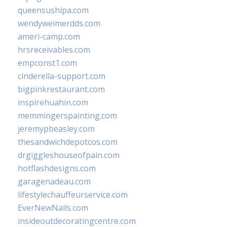
queensushipa.com
wendyweimerdds.com
ameri-camp.com
hrsreceivables.com
empconst1.com
cinderella-support.com
bigpinkrestaurant.com
inspirehuahin.com
memmingerspainting.com
jeremypbeasley.com
thesandwichdepotcos.com
drgiggleshouseofpain.com
hotflashdesigns.com
garagenadeau.com
lifestylechauffeurservice.com
EverNewNails.com
insideoutdecoratingcentre.com