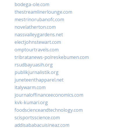
bodega-ole.com
thestreamlinerlounge.com
mestrinorubanofc.com
novelatherton.com
nassvalleygardens.net
electjohnstewart.com
omptourtravels.com
tribratanews-polreskebumen.com
rsudbayuasih.org
publikjurnalistik.org
juneteenthapparel.net
italywarm.com
journaloffinanceeconomics.com
kvk-kumari.org
foodscienceandtechnology.com
scisportsscience.com
addisababacuisineaz.com