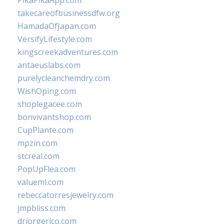
PikaPikaApp.com
takecareofbusinessdfw.org
HamadaOfJapan.com
VersifyLifestyle.com
kingscreekadventures.com
antaeuslabs.com
purelycleanchemdry.com
WishOping.com
shoplegacee.com
bonvivantshop.com
CupPlante.com
mpzin.com
stcreal.com
PopUpFlea.com
valueml.com
rebeccatorresjewelry.com
jmpbliss.com
drjorgerico.com