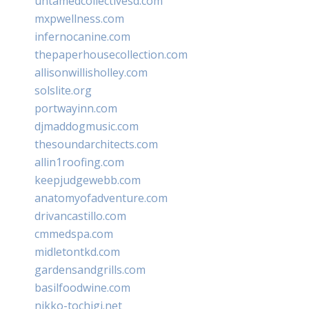
untamedcollectivesd.com
mxpwellness.com
infernocanine.com
thepaperhousecollection.com
allisonwillisholley.com
solslite.org
portwayinn.com
djmaddogmusic.com
thesoundarchitects.com
allin1roofing.com
keepjudgewebb.com
anatomyofadventure.com
drivancastillo.com
cmmedspa.com
midletontkd.com
gardensandgrills.com
basilfoodwine.com
nikko-tochigi.net