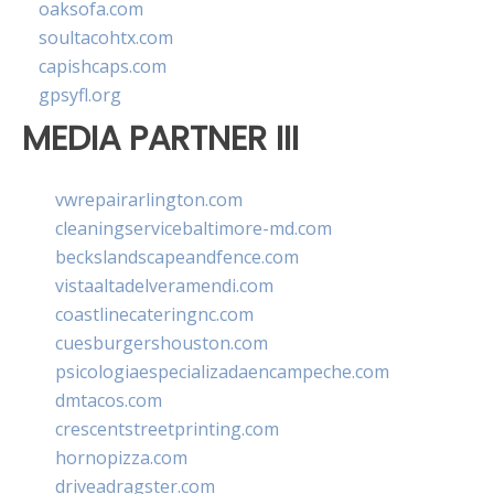
oaksofa.com
soultacohtx.com
capishcaps.com
gpsyfl.org
MEDIA PARTNER III
vwrepairarlington.com
cleaningservicebaltimore-md.com
beckslandscapeandfence.com
vistaaltadelveramendi.com
coastlinecateringnc.com
cuesburgershouston.com
psicologiaespecializadaencampeche.com
dmtacos.com
crescentstreetprinting.com
hornopizza.com
driveadragster.com