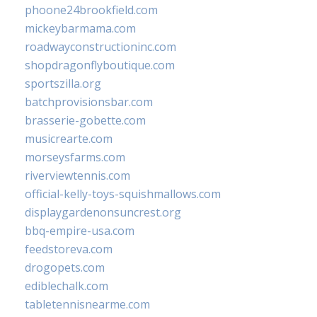
phoone24brookfield.com
mickeybarmama.com
roadwayconstructioninc.com
shopdragonflyboutique.com
sportszilla.org
batchprovisionsbar.com
brasserie-gobette.com
musicrearte.com
morseysfarms.com
riverviewtennis.com
official-kelly-toys-squishmallows.com
displaygardenonsuncrest.org
bbq-empire-usa.com
feedstoreva.com
drogopets.com
ediblechalk.com
tabletennisnearme.com