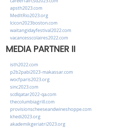
careerfaircsd2023.com
apsth2023.com
MedItRio2023.org
lcicon2023boston.com
waitangidayfestival2022.com
vacancesscolaires2022.com
MEDIA PARTNER II
isth2022.com
p2b2pabi2023-makassar.com
wocfparis2023.org
sinc2023.com
scdlqatar2022-qa.com
thecolumbiagrill.com
provisionscheeseandwineshoppe.com
khedi2023.org
akademikgeriatri2023.org