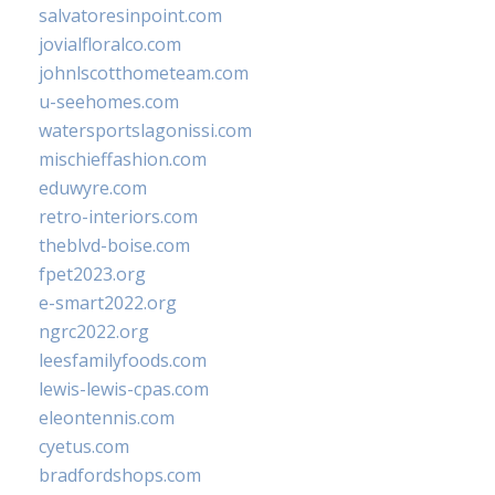
salvatoresinpoint.com
jovialfloralco.com
johnlscotthometeam.com
u-seehomes.com
watersportslagonissi.com
mischieffashion.com
eduwyre.com
retro-interiors.com
theblvd-boise.com
fpet2023.org
e-smart2022.org
ngrc2022.org
leesfamilyfoods.com
lewis-lewis-cpas.com
eleontennis.com
cyetus.com
bradfordshops.com