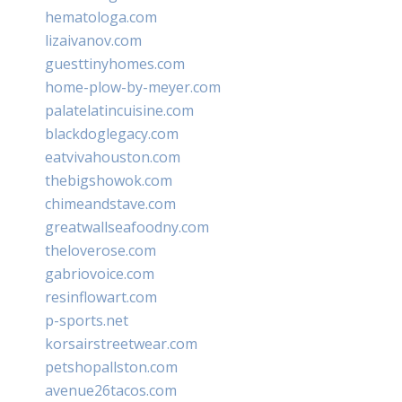
hematologa.com
lizaivanov.com
guesttinyhomes.com
home-plow-by-meyer.com
palatelatincuisine.com
blackdoglegacy.com
eatvivahouston.com
thebigshowok.com
chimeandstave.com
greatwallseafoodny.com
theloverose.com
gabriovoice.com
resinflowart.com
p-sports.net
korsairstreetwear.com
petshopallston.com
avenue26tacos.com