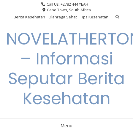
Skip
Call Us: +2782 444 YEAH
to
Cape Town, South Africa
content
Berita Kesehatan
Olahraga Sehat
Tips Kesehatan
NOVELATHERTO
– Informasi
Seputar Berita
Kesehatan
Menu