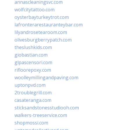
annascleaningsvc.com
wolfcitytattoo.com
oysterbayturkeytrot.com
lafronterarestauranteybar.com
lilyandrosetearoom.com
olivesburgberrypatch.com
theslushkids.com
giobastian.com
glpascensori.com
rifloorepoxy.com
woolleymillingandpaving.com
uptonpvd.com
2troublegrill.com
casateranga.com
sticksandstonesstudiooh.com
walkers-treeservice.com
shopmossi.com