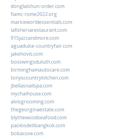
donglaishun-order.com
fiamc-rome2022.org
mariceworldessentials.com
lafisheriarestaurant.com
915jazzandmore.com
aguadulce-countryfair.com
jakehovis.com
bosswingsduluth.com
birminghamautocare.com
tonyscountrykitchen.com
jbellasnailspa.com
mychaihouse.com
alvisgrooming.com
thegeorginaestate.com
blythewoodseafood.com
paolosdelibangkok.com
bobacove.com