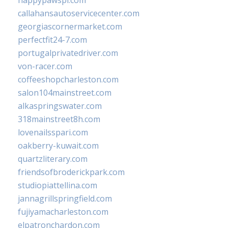
happypawspl.com
callahansautoservicecenter.com
georgiascornermarket.com
perfectfit24-7.com
portugalprivatedriver.com
von-racer.com
coffeeshopcharleston.com
salon104mainstreet.com
alkaspringswater.com
318mainstreet8h.com
lovenailsspari.com
oakberry-kuwait.com
quartzliterary.com
friendsofbroderickpark.com
studiopiattellina.com
jannagrillspringfield.com
fujiyamacharleston.com
elpatronchardon.com