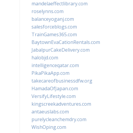
mandelaeffectlibrary.com
roselynns.com
balanceyoganj.com
salesforceblogs.com
TrainGames365.com
BaytownEvaCationRentals.com
JabalpurCakeDelivery.com
halobjd.com
intelligenceqatar.com
PikaPikaApp.com
takecareofbusinessdfw.org
HamadaOfJapan.com
VersifyLifestyle.com
kingscreekadventures.com
antaeuslabs.com
purelycleanchemdry.com
WishOping.com