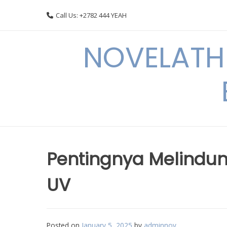
Skip
Call Us: +2782 444 YEAH
to
content
NOVELATHE
Pentingnya Melindun
UV
Posted on
January 5, 2025
by
adminnov