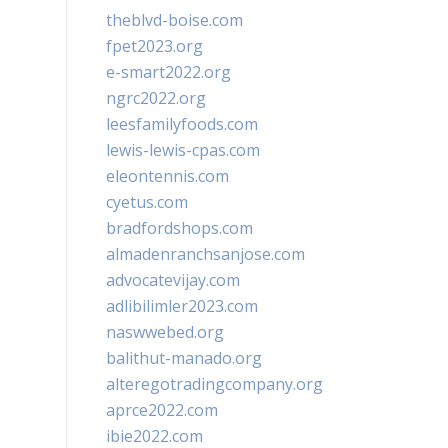
theblvd-boise.com
fpet2023.org
e-smart2022.org
ngrc2022.org
leesfamilyfoods.com
lewis-lewis-cpas.com
eleontennis.com
cyetus.com
bradfordshops.com
almadenranchsanjose.com
advocatevijay.com
adlibilimler2023.com
naswwebed.org
balithut-manado.org
alteregotradingcompany.org
aprce2022.com
ibie2022.com