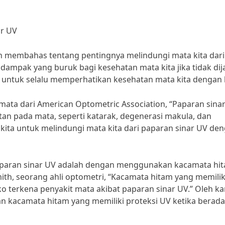
ar UV
an membahas tentang pentingnya melindungi mata kita dari
dampak yang buruk bagi kesehatan mata kita jika tidak dij
ta untuk selalu memperhatikan kesehatan mata kita dengan 
 mata dari American Optometric Association, “Paparan sina
n pada mata, seperti katarak, degenerasi makula, dan
gi kita untuk melindungi mata kita dari paparan sinar UV de
paparan sinar UV adalah dengan menggunakan kacamata hi
mith, seorang ahli optometri, “Kacamata hitam yang memilik
 terkena penyakit mata akibat paparan sinar UV.” Oleh k
an kacamata hitam yang memiliki proteksi UV ketika berada