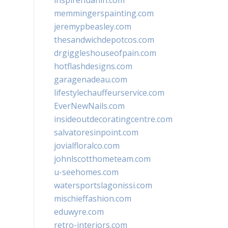
inspirehuahin.com
memmingerspainting.com
jeremypbeasley.com
thesandwichdepotcos.com
drgiggleshouseofpain.com
hotflashdesigns.com
garagenadeau.com
lifestylechauffeurservice.com
EverNewNails.com
insideoutdecoratingcentre.com
salvatoresinpoint.com
jovialfloralco.com
johnlscotthometeam.com
u-seehomes.com
watersportslagonissi.com
mischieffashion.com
eduwyre.com
retro-interiors.com