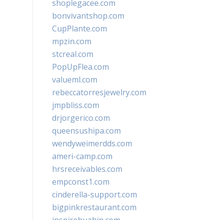
shoplegacee.com
bonvivantshop.com
CupPlante.com
mpzin.com
stcreal.com
PopUpFlea.com
valueml.com
rebeccatorresjewelry.com
jmpbliss.com
drjorgerico.com
queensushipa.com
wendyweimerdds.com
ameri-camp.com
hrsreceivables.com
empconst1.com
cinderella-support.com
bigpinkrestaurant.com