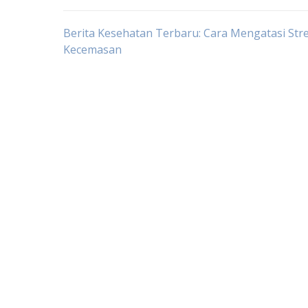
Post
Berita Kesehatan Terbaru: Cara Mengatasi Str
Kecemasan
navigation