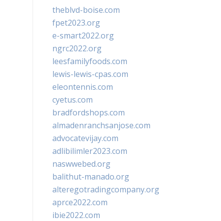
theblvd-boise.com
fpet2023.org
e-smart2022.org
ngrc2022.org
leesfamilyfoods.com
lewis-lewis-cpas.com
eleontennis.com
cyetus.com
bradfordshops.com
almadenranchsanjose.com
advocatevijay.com
adlibilimler2023.com
naswwebed.org
balithut-manado.org
alteregotradingcompany.org
aprce2022.com
ibie2022.com