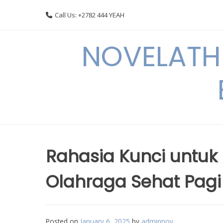
Skip
Call Us: +2782 444 YEAH
to
content
NOVELATHE
Rahasia Kunci untuk
Olahraga Sehat Pagi
Posted on
January 6, 2025
by
adminnov