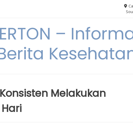
Ca
Sou
RTON – Informa
Berita Kesehata
 Konsisten Melakukan
 Hari