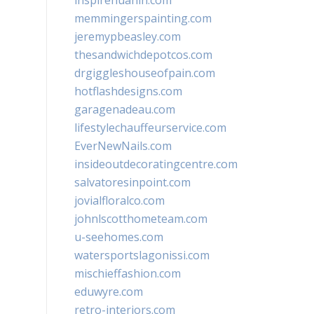
inspirehuahin.com
memmingerspainting.com
jeremypbeasley.com
thesandwichdepotcos.com
drgiggleshouseofpain.com
hotflashdesigns.com
garagenadeau.com
lifestylechauffeurservice.com
EverNewNails.com
insideoutdecoratingcentre.com
salvatoresinpoint.com
jovialfloralco.com
johnlscotthometeam.com
u-seehomes.com
watersportslagonissi.com
mischieffashion.com
eduwyre.com
retro-interiors.com