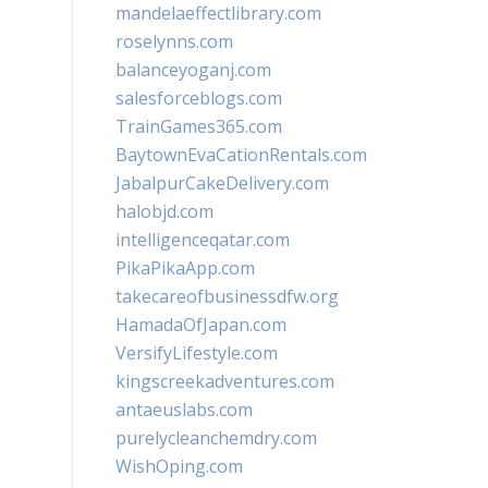
mandelaeffectlibrary.com
roselynns.com
balanceyoganj.com
salesforceblogs.com
TrainGames365.com
BaytownEvaCationRentals.com
JabalpurCakeDelivery.com
halobjd.com
intelligenceqatar.com
PikaPikaApp.com
takecareofbusinessdfw.org
HamadaOfJapan.com
VersifyLifestyle.com
kingscreekadventures.com
antaeuslabs.com
purelycleanchemdry.com
WishOping.com