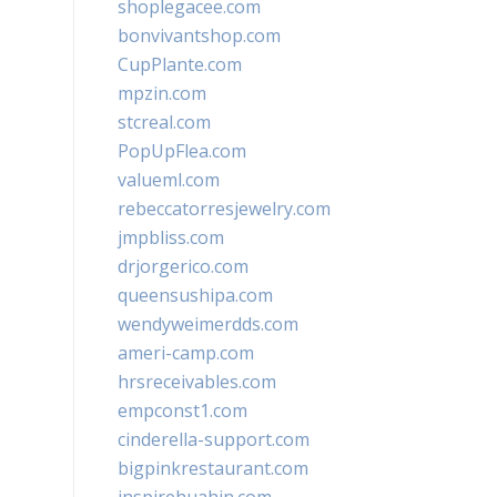
shoplegacee.com
bonvivantshop.com
CupPlante.com
mpzin.com
stcreal.com
PopUpFlea.com
valueml.com
rebeccatorresjewelry.com
jmpbliss.com
drjorgerico.com
queensushipa.com
wendyweimerdds.com
ameri-camp.com
hrsreceivables.com
empconst1.com
cinderella-support.com
bigpinkrestaurant.com