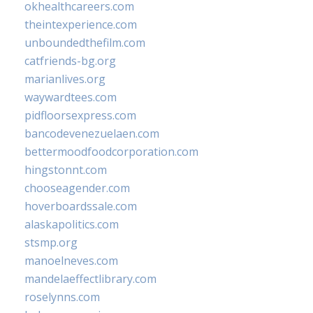
okhealthcareers.com
theintexperience.com
unboundedthefilm.com
catfriends-bg.org
marianlives.org
waywardtees.com
pidfloorsexpress.com
bancodevenezuelaen.com
bettermoodfoodcorporation.com
hingstonnt.com
chooseagender.com
hoverboardssale.com
alaskapolitics.com
stsmp.org
manoelneves.com
mandelaeffectlibrary.com
roselynns.com