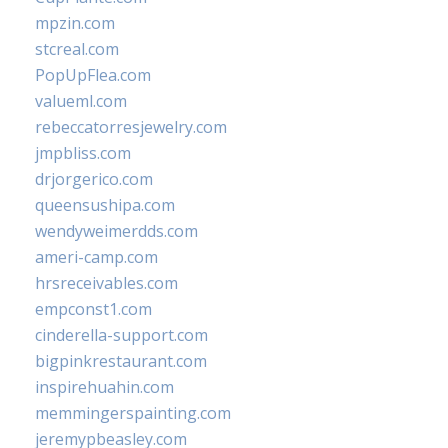
mpzin.com
stcreal.com
PopUpFlea.com
valueml.com
rebeccatorresjewelry.com
jmpbliss.com
drjorgerico.com
queensushipa.com
wendyweimerdds.com
ameri-camp.com
hrsreceivables.com
empconst1.com
cinderella-support.com
bigpinkrestaurant.com
inspirehuahin.com
memmingerspainting.com
jeremypbeasley.com