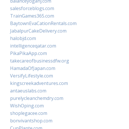
balanceyoganj.com
salesforceblogs.com
TrainGames365.com
BaytownEvaCationRentals.com
JabalpurCakeDelivery.com
halobjd.com
intelligenceqatar.com
PikaPikaApp.com
takecareofbusinessdfw.org
HamadaOfJapan.com
VersifyLifestyle.com
kingscreekadventures.com
antaeuslabs.com
purelycleanchemdry.com
WishOping.com
shoplegacee.com
bonvivantshop.com
CupPlante.com