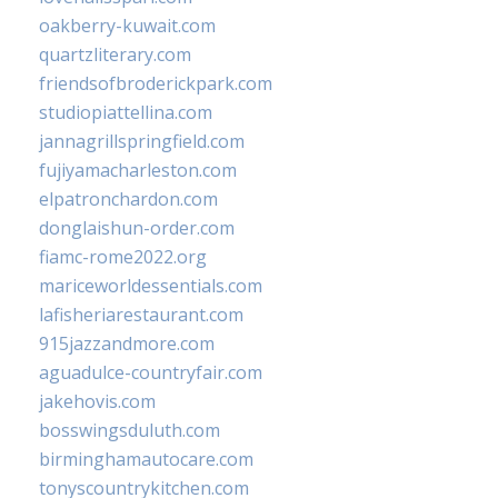
oakberry-kuwait.com
quartzliterary.com
friendsofbroderickpark.com
studiopiattellina.com
jannagrillspringfield.com
fujiyamacharleston.com
elpatronchardon.com
donglaishun-order.com
fiamc-rome2022.org
mariceworldessentials.com
lafisheriarestaurant.com
915jazzandmore.com
aguadulce-countryfair.com
jakehovis.com
bosswingsduluth.com
birminghamautocare.com
tonyscountrykitchen.com