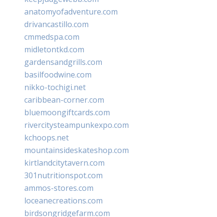
anatomyofadventure.com
drivancastillo.com
cmmedspa.com
midletontkd.com
gardensandgrills.com
basilfoodwine.com
nikko-tochigi.net
caribbean-corner.com
bluemoongiftcards.com
rivercitysteampunkexpo.com
kchoops.net
mountainsideskateshop.com
kirtlandcitytavern.com
301nutritionspot.com
ammos-stores.com
loceanecreations.com
birdsongridgefarm.com