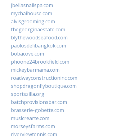
jbellasnailspa.com
mychaihouse.com
alvisgrooming.com
thegeorginaestate.com
blythewoodseafood.com
paolosdelibangkok.com
bobacove.com
phoone24brookfield.com
mickeybarmama.com
roadwayconstructioninc.com
shopdragonflyboutique.com
sportszilla.org
batchprovisionsbar.com
brasserie-gobette.com
musicrearte.com
morseysfarms.com
riverviewtennis.com