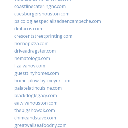
coastlinecateringnc.com
cuesburgershouston.com
psicologiaespecializadaencampeche.com
dmtacos.com
crescentstreetprinting.com
hornopizza.com
driveadragster.com
hematologa.com
lizaivanov.com
guesttinyhomes.com
home-plow-by-meyer.com
palatelatincuisine.com
blackdoglegacy.com
eatvivahouston.com
thebigshowok.com
chimeandstave.com
greatwallseafoodny.com