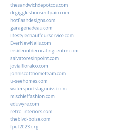
thesandwichdepotcos.com
drgiggleshouseofpain.com
hotflashdesigns.com
garagenadeau.com
lifestylechauffeurservice.com
EverNewNails.com
insideoutdecoratingcentre.com
salvatoresinpoint.com
jovialfloralco.com
johnlscotthometeam.com
u-seehomes.com
watersportslagonissi.com
mischieffashion.com
eduwyre.com
retro-interiors.com
theblvd-boise.com
fpet2023.org