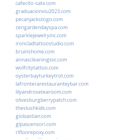
cafecito-satx.com
graduacionviu2023.com
pecanjackstogo.com
zengardendayspa.com
sparklejewelryinc.com
ironcladtattoostudio.com
bruinshome.com
annascleaningsvc.com
wolfcitytattoo.com
oysterbayturkeytrot.com
lafronterarestauranteybar.com
lilyandrosetearoom.com
olivesburgberrypatch.com
theslushkids.com
giobastian.com
glpascensori.com
rifloorepoxy.com