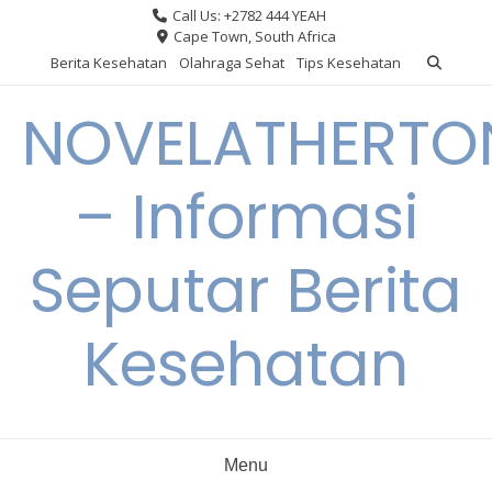
Skip
Call Us: +2782 444 YEAH
to
Cape Town, South Africa
content
Berita Kesehatan
Olahraga Sehat
Tips Kesehatan
NOVELATHERTO
– Informasi
Seputar Berita
Kesehatan
Menu