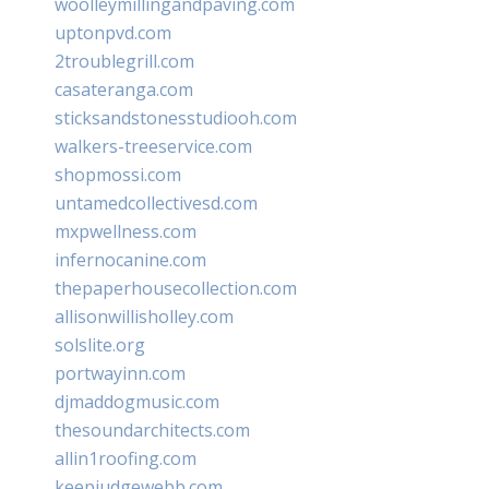
woolleymillingandpaving.com
uptonpvd.com
2troublegrill.com
casateranga.com
sticksandstonesstudiooh.com
walkers-treeservice.com
shopmossi.com
untamedcollectivesd.com
mxpwellness.com
infernocanine.com
thepaperhousecollection.com
allisonwillisholley.com
solslite.org
portwayinn.com
djmaddogmusic.com
thesoundarchitects.com
allin1roofing.com
keepjudgewebb.com