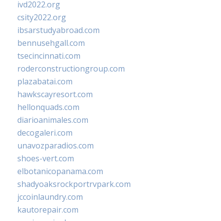
ivd2022.org
csity2022.org
ibsarstudyabroad.com
bennusehgall.com
tsecincinnati.com
roderconstructiongroup.com
plazabatai.com
hawkscayresort.com
hellonquads.com
diarioanimales.com
decogaleri.com
unavozparadios.com
shoes-vert.com
elbotanicopanama.com
shadyoaksrockportrvpark.com
jccoinlaundry.com
kautorepair.com