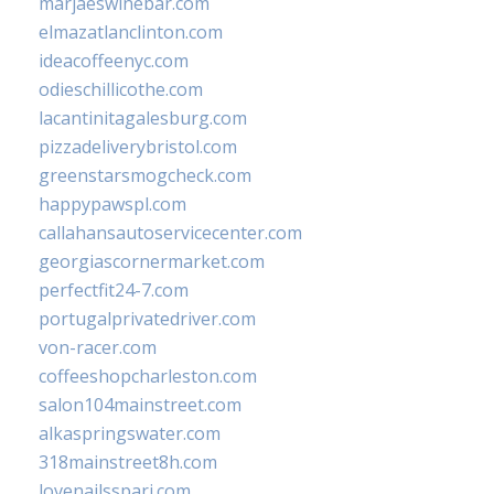
marjaeswinebar.com
elmazatlanclinton.com
ideacoffeenyc.com
odieschillicothe.com
lacantinitagalesburg.com
pizzadeliverybristol.com
greenstarsmogcheck.com
happypawspl.com
callahansautoservicecenter.com
georgiascornermarket.com
perfectfit24-7.com
portugalprivatedriver.com
von-racer.com
coffeeshopcharleston.com
salon104mainstreet.com
alkaspringswater.com
318mainstreet8h.com
lovenailsspari.com