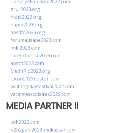
Convoy4Freedom2022.com
grur2023.org
hkhk2023.org
napm2023.org
apsdfd2023.org
forumausape2023.com
imkl2023.com
careerfaircsd2023.com
apsth2023.com
MedItRio2023.org
lcicon2023boston.com
waitangidayfestival2022.com
vacancesscolaires2022.com
MEDIA PARTNER II
isth2022.com
p2b2pabi2023-makassar.com