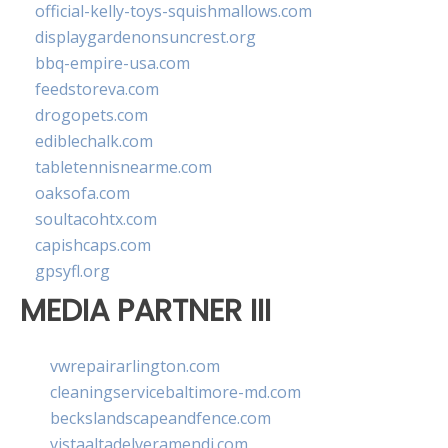
official-kelly-toys-squishmallows.com
displaygardenonsuncrest.org
bbq-empire-usa.com
feedstoreva.com
drogopets.com
ediblechalk.com
tabletennisnearme.com
oaksofa.com
soultacohtx.com
capishcaps.com
gpsyfl.org
MEDIA PARTNER III
vwrepairarlington.com
cleaningservicebaltimore-md.com
beckslandscapeandfence.com
vistaaltadelveramendi.com