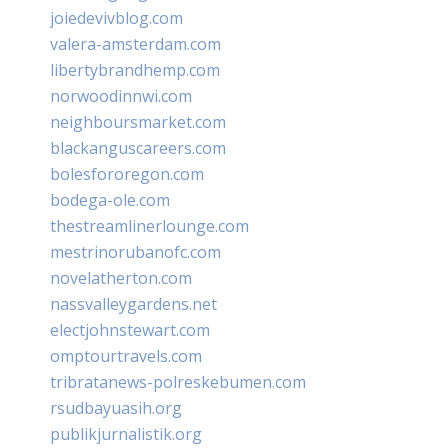
joiedevivblog.com
valera-amsterdam.com
libertybrandhemp.com
norwoodinnwi.com
neighboursmarket.com
blackanguscareers.com
bolesfororegon.com
bodega-ole.com
thestreamlinerlounge.com
mestrinorubanofc.com
novelatherton.com
nassvalleygardens.net
electjohnstewart.com
omptourtravels.com
tribratanews-polreskebumen.com
rsudbayuasih.org
publikjurnalistik.org