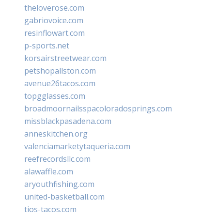
theloverose.com
gabriovoice.com
resinflowart.com
p-sports.net
korsairstreetwear.com
petshopallston.com
avenue26tacos.com
topgglasses.com
broadmoornailsspacoloradosprings.com
missblackpasadena.com
anneskitchen.org
valenciamarketytaqueria.com
reefrecordsllc.com
alawaffle.com
aryouthfishing.com
united-basketball.com
tios-tacos.com