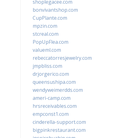
shoplegacee.com
bonvivantshop.com
CupPlante.com
mpzin.com
stcreal.com
PopUpFlea.com
valueml.com
rebeccatorresjewelry.com
jmpbliss.com
drjorgerico.com
queensushipa.com
wendyweimerdds.com
ameri-camp.com
hrsreceivables.com
empconst1.com
cinderella-support.com
bigpinkrestaurant.com