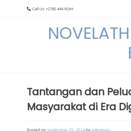
Skip
Call Us: +2782 444 YEAH
to
content
NOVELATHE
Tantangan dan Pelu
Masyarakat di Era Dig
Posted on
September 25, 2024
by
adminnov