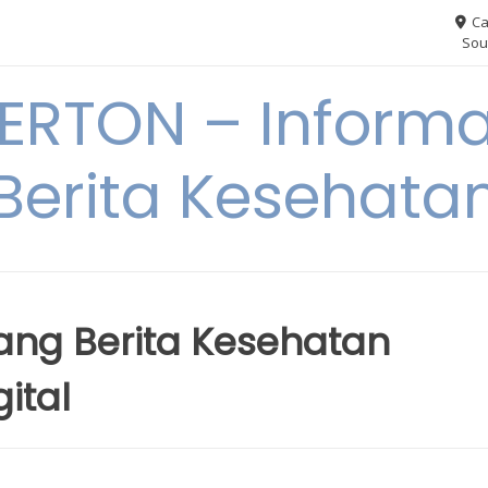
Ca
Sou
RTON – Informa
Berita Kesehata
ang Berita Kesehatan
ital