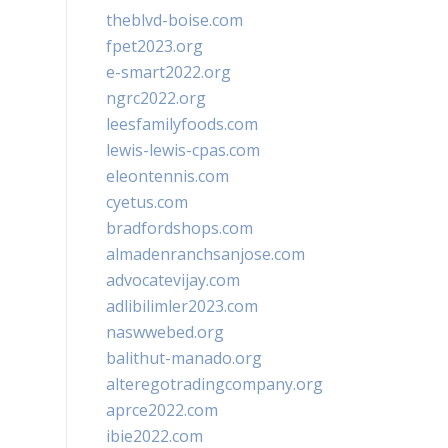
theblvd-boise.com
fpet2023.org
e-smart2022.org
ngrc2022.org
leesfamilyfoods.com
lewis-lewis-cpas.com
eleontennis.com
cyetus.com
bradfordshops.com
almadenranchsanjose.com
advocatevijay.com
adlibilimler2023.com
naswwebed.org
balithut-manado.org
alteregotradingcompany.org
aprce2022.com
ibie2022.com