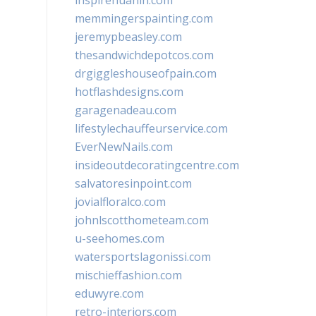
inspirehuahin.com
memmingerspainting.com
jeremypbeasley.com
thesandwichdepotcos.com
drgiggleshouseofpain.com
hotflashdesigns.com
garagenadeau.com
lifestylechauffeurservice.com
EverNewNails.com
insideoutdecoratingcentre.com
salvatoresinpoint.com
jovialfloralco.com
johnlscotthometeam.com
u-seehomes.com
watersportslagonissi.com
mischieffashion.com
eduwyre.com
retro-interiors.com