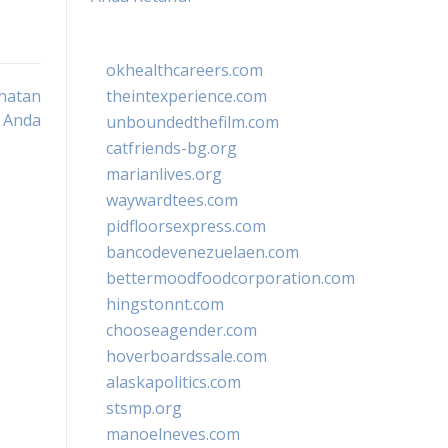
okhealthcareers.com
ehatan
theintexperience.com
Anda
unboundedthefilm.com
catfriends-bg.org
marianlives.org
waywardtees.com
pidfloorsexpress.com
bancodevenezuelaen.com
bettermoodfoodcorporation.com
hingstonnt.com
chooseagender.com
hoverboardssale.com
alaskapolitics.com
stsmp.org
manoelneves.com