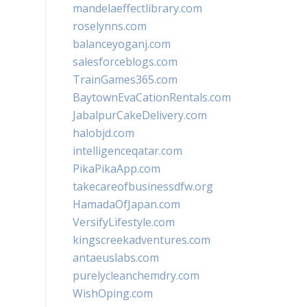
mandelaeffectlibrary.com
roselynns.com
balanceyoganj.com
salesforceblogs.com
TrainGames365.com
BaytownEvaCationRentals.com
JabalpurCakeDelivery.com
halobjd.com
intelligenceqatar.com
PikaPikaApp.com
takecareofbusinessdfw.org
HamadaOfJapan.com
VersifyLifestyle.com
kingscreekadventures.com
antaeuslabs.com
purelycleanchemdry.com
WishOping.com