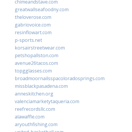
chimeandstave.com
greatwallseafoodny.com
theloverose.com
gabriovoice.com
resinflowart.com
p-sports.net
korsairstreetwear.com
petshopallston.com
avenue26tacos.com
topgglasses.com
broadmoornailsspacoloradosprings.com
missblackpasadena.com
anneskitchen.org
valenciamarketytaqueria.com
reefrecordsllc.com
alawaffle.com
aryouthfishing.com
united-basketball.com