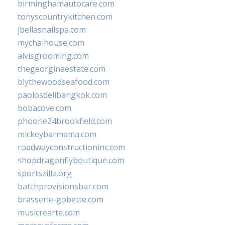
birminghamautocare.com
tonyscountrykitchen.com
jbellasnailspa.com
mychaihouse.com
alvisgrooming.com
thegeorginaestate.com
blythewoodseafood.com
paolosdelibangkok.com
bobacove.com
phoone24brookfield.com
mickeybarmama.com
roadwayconstructioninc.com
shopdragonflyboutique.com
sportszilla.org
batchprovisionsbar.com
brasserie-gobette.com
musicrearte.com