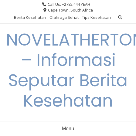
Skip
Call Us: +2782 444 YEAH
to
Cape Town, South Africa
content
Berita Kesehatan
Olahraga Sehat
Tips Kesehatan
NOVELATHERTO
– Informasi
Seputar Berita
Kesehatan
Menu