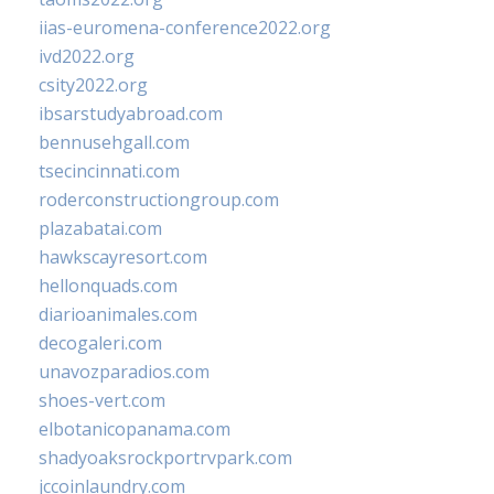
iias-euromena-conference2022.org
ivd2022.org
csity2022.org
ibsarstudyabroad.com
bennusehgall.com
tsecincinnati.com
roderconstructiongroup.com
plazabatai.com
hawkscayresort.com
hellonquads.com
diarioanimales.com
decogaleri.com
unavozparadios.com
shoes-vert.com
elbotanicopanama.com
shadyoaksrockportrvpark.com
jccoinlaundry.com