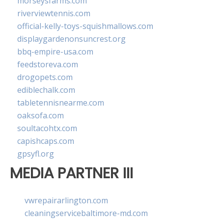
morseysfarms.com
riverviewtennis.com
official-kelly-toys-squishmallows.com
displaygardenonsuncrest.org
bbq-empire-usa.com
feedstoreva.com
drogopets.com
ediblechalk.com
tabletennisnearme.com
oaksofa.com
soultacohtx.com
capishcaps.com
gpsyfl.org
MEDIA PARTNER III
vwrepairarlington.com
cleaningservicebaltimore-md.com