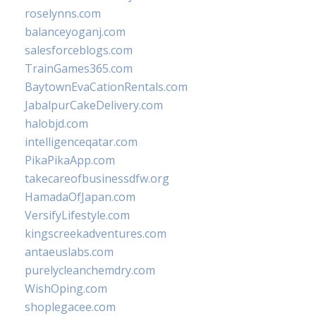
roselynns.com
balanceyoganj.com
salesforceblogs.com
TrainGames365.com
BaytownEvaCationRentals.com
JabalpurCakeDelivery.com
halobjd.com
intelligenceqatar.com
PikaPikaApp.com
takecareofbusinessdfw.org
HamadaOfJapan.com
VersifyLifestyle.com
kingscreekadventures.com
antaeuslabs.com
purelycleanchemdry.com
WishOping.com
shoplegacee.com