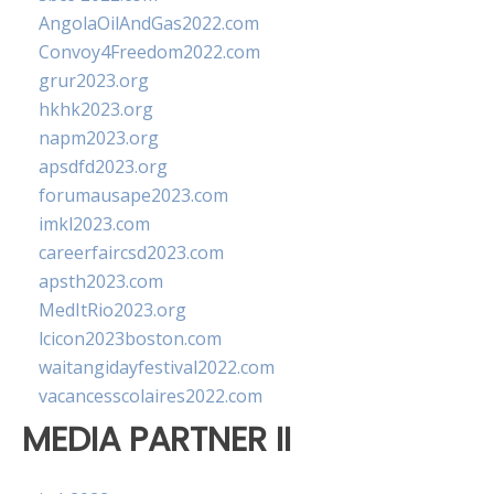
AngolaOilAndGas2022.com
Convoy4Freedom2022.com
grur2023.org
hkhk2023.org
napm2023.org
apsdfd2023.org
forumausape2023.com
imkl2023.com
careerfaircsd2023.com
apsth2023.com
MedItRio2023.org
lcicon2023boston.com
waitangidayfestival2022.com
vacancesscolaires2022.com
MEDIA PARTNER II