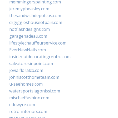
memmingerspainting.com
jeremypbeasley.com
thesandwichdepotcos.com
drgiggleshouseofpain.com
hotflashdesigns.com
garagenadeau.com
lifestylechauffeurservice.com
EverNewNails.com
insideoutdecoratingcentre.com
salvatoresinpoint.com
jovialfloralco.com
johnlscotthometeam.com
u-seehomes.com
watersportslagonissi.com
mischieffashion.com
eduwyre.com
retro-interiors.com