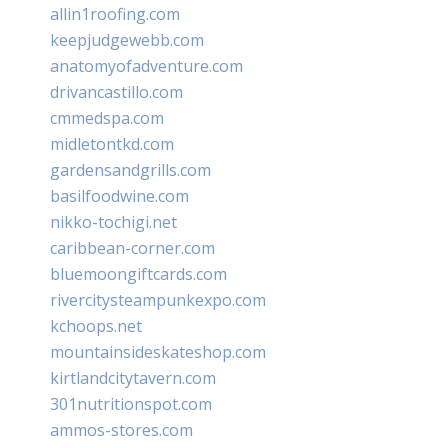
allin1roofing.com
keepjudgewebb.com
anatomyofadventure.com
drivancastillo.com
cmmedspa.com
midletontkd.com
gardensandgrills.com
basilfoodwine.com
nikko-tochigi.net
caribbean-corner.com
bluemoongiftcards.com
rivercitysteampunkexpo.com
kchoops.net
mountainsideskateshop.com
kirtlandcitytavern.com
301nutritionspot.com
ammos-stores.com