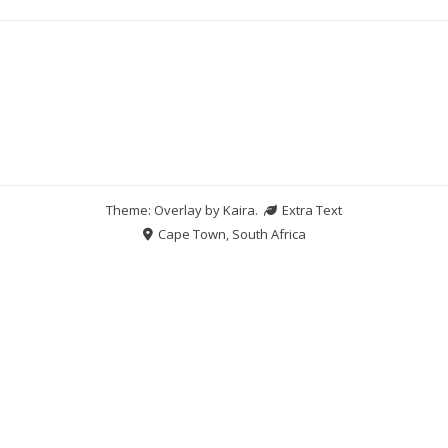
Theme: Overlay by
Kaira
.
Extra Text
Cape Town, South Africa