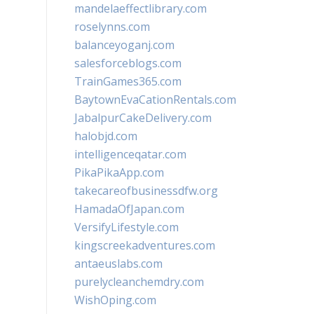
mandelaeffectlibrary.com
roselynns.com
balanceyoganj.com
salesforceblogs.com
TrainGames365.com
BaytownEvaCationRentals.com
JabalpurCakeDelivery.com
halobjd.com
intelligenceqatar.com
PikaPikaApp.com
takecareofbusinessdfw.org
HamadaOfJapan.com
VersifyLifestyle.com
kingscreekadventures.com
antaeuslabs.com
purelycleanchemdry.com
WishOping.com