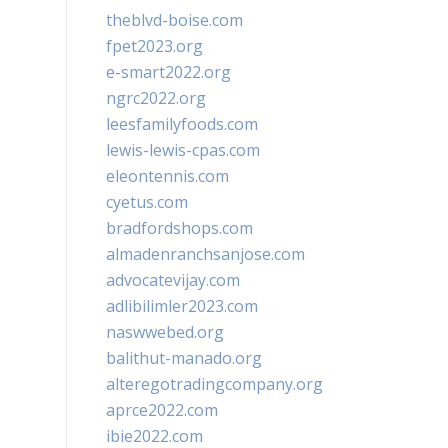
theblvd-boise.com
fpet2023.org
e-smart2022.org
ngrc2022.org
leesfamilyfoods.com
lewis-lewis-cpas.com
eleontennis.com
cyetus.com
bradfordshops.com
almadenranchsanjose.com
advocatevijay.com
adlibilimler2023.com
naswwebed.org
balithut-manado.org
alteregotradingcompany.org
aprce2022.com
ibie2022.com