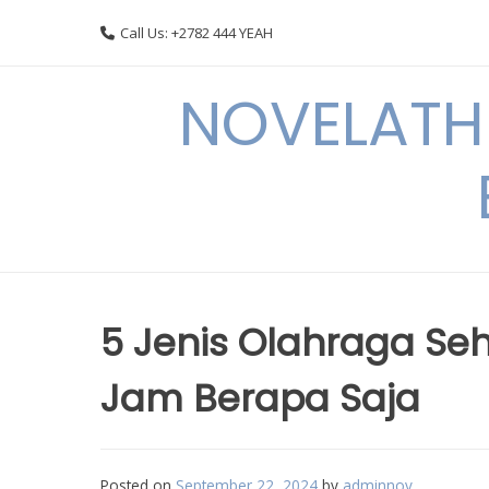
Skip
Call Us: +2782 444 YEAH
to
content
NOVELATHE
5 Jenis Olahraga Seh
Jam Berapa Saja
Posted on
September 22, 2024
by
adminnov