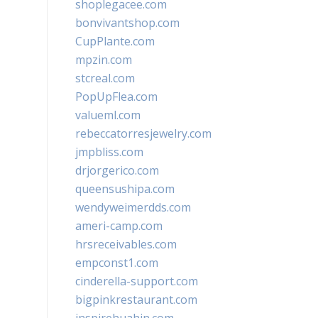
shoplegacee.com
bonvivantshop.com
CupPlante.com
mpzin.com
stcreal.com
PopUpFlea.com
valueml.com
rebeccatorresjewelry.com
jmpbliss.com
drjorgerico.com
queensushipa.com
wendyweimerdds.com
ameri-camp.com
hrsreceivables.com
empconst1.com
cinderella-support.com
bigpinkrestaurant.com