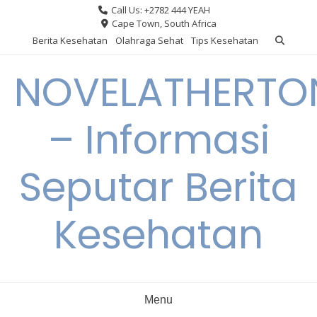
Skip
Call Us: +2782 444 YEAH
to
Cape Town, South Africa
content
Berita Kesehatan
Olahraga Sehat
Tips Kesehatan
NOVELATHERTO
– Informasi
Seputar Berita
Kesehatan
Menu