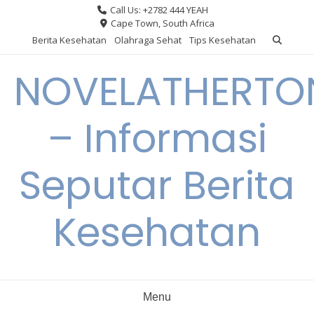
Skip
Call Us: +2782 444 YEAH
to
Cape Town, South Africa
content
Berita Kesehatan
Olahraga Sehat
Tips Kesehatan
NOVELATHERTO
– Informasi
Seputar Berita
Kesehatan
Menu